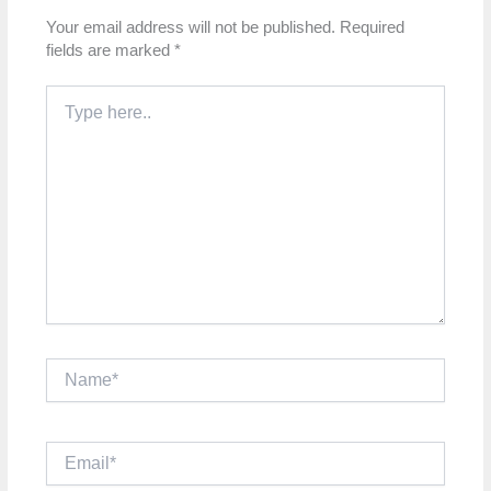
Your email address will not be published.
Required
fields are marked
*
Type
here..
Name*
Email*