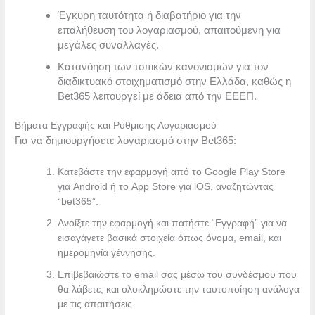
Έγκυρη ταυτότητα ή διαβατήριο για την
επαλήθευση του λογαριασμού, απαιτούμενη για
μεγάλες συναλλαγές.
Κατανόηση των τοπικών κανονισμών για τον
διαδικτυακό στοιχηματισμό στην Ελλάδα, καθώς η
Bet365 λειτουργεί με άδεια από την ΕΕΕΠ.
Βήματα Εγγραφής και Ρύθμισης Λογαριασμού
Για να δημιουργήσετε λογαριασμό στην Bet365:
Κατεβάστε την εφαρμογή από το Google Play Store
για Android ή το App Store για iOS, αναζητώντας
“bet365”.
Ανοίξτε την εφαρμογή και πατήστε “Εγγραφή” για να
εισαγάγετε βασικά στοιχεία όπως όνομα, email, και
ημερομηνία γέννησης.
Επιβεβαιώστε το email σας μέσω του συνδέσμου που
θα λάβετε, και ολοκληρώστε την ταυτοποίηση ανάλογα
με τις απαιτήσεις.