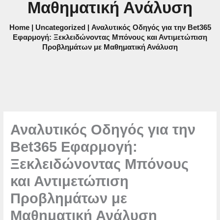
Μαθηματική Ανάλυση
Home
|
Uncategorized
|
Αναλυτικός Οδηγός για την Bet365
Εφαρμογή: Ξεκλειδώνοντας Μπόνους και Αντιμετώπιση
Προβλημάτων με Μαθηματική Ανάλυση
Αναλυτικός Οδηγός για την
Bet365 Εφαρμογή:
Ξεκλειδώνοντας Μπόνους
και Αντιμετώπιση
Προβλημάτων με
Μαθηματική Ανάλυση