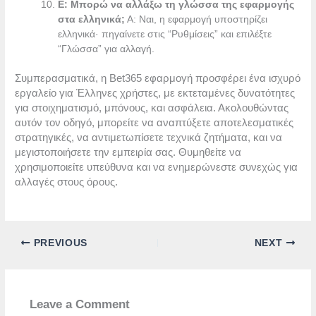
Ε: Μπορώ να αλλάξω τη γλώσσα της εφαρμογής
στα ελληνικά;
Α: Ναι, η εφαρμογή υποστηρίζει
ελληνικά· πηγαίνετε στις “Ρυθμίσεις” και επιλέξτε
“Γλώσσα” για αλλαγή.
Συμπερασματικά, η Bet365 εφαρμογή προσφέρει ένα ισχυρό
εργαλείο για Έλληνες χρήστες, με εκτεταμένες δυνατότητες
για στοιχηματισμό, μπόνους, και ασφάλεια. Ακολουθώντας
αυτόν τον οδηγό, μπορείτε να αναπτύξετε αποτελεσματικές
στρατηγικές, να αντιμετωπίσετε τεχνικά ζητήματα, και να
μεγιστοποιήσετε την εμπειρία σας. Θυμηθείτε να
χρησιμοποιείτε υπεύθυνα και να ενημερώνεστε συνεχώς για
αλλαγές στους όρους.
PREVIOUS
NEXT
Leave a Comment