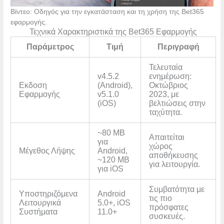
Βίντεο: Οδηγός για την εγκατάσταση και τη χρήση της Bet365
εφαρμογής.
Τεχνικά Χαρακτηριστικά της Bet365 Εφαρμογής
Παράμετρος
Τιμή
Περιγραφή
Τελευταία
v4.5.2
ενημέρωση:
Εκδοση
(Android),
Οκτώβριος
Εφαρμογής
v5.1.0
2023, με
(iOS)
βελτιώσεις στην
ταχύτητα.
~80 MB
Απαιτείται
για
χώρος
Μέγεθος Λήψης
Android,
αποθήκευσης
~120 MB
για λειτουργία.
για iOS
Συμβατότητα με
Υποστηριζόμενα
Android
τις πιο
Λειτουργικά
5.0+, iOS
πρόσφατες
Συστήματα
11.0+
συσκευές.