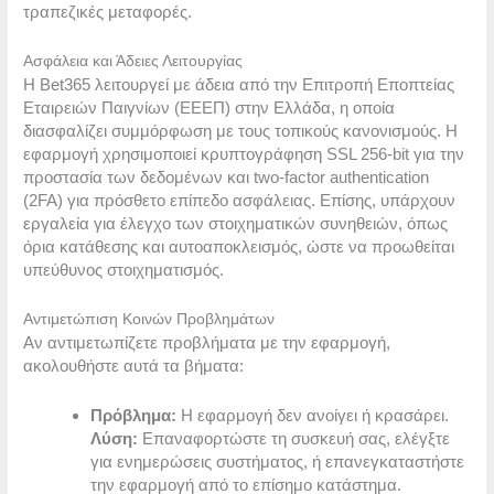
τραπεζικές μεταφορές.
Ασφάλεια και Άδειες Λειτουργίας
Η Bet365 λειτουργεί με άδεια από την Επιτροπή Εποπτείας
Εταιρειών Παιγνίων (ΕΕΕΠ) στην Ελλάδα, η οποία
διασφαλίζει συμμόρφωση με τους τοπικούς κανονισμούς. Η
εφαρμογή χρησιμοποιεί κρυπτογράφηση SSL 256-bit για την
προστασία των δεδομένων και two-factor authentication
(2FA) για πρόσθετο επίπεδο ασφάλειας. Επίσης, υπάρχουν
εργαλεία για έλεγχο των στοιχηματικών συνηθειών, όπως
όρια κατάθεσης και αυτοαποκλεισμός, ώστε να προωθείται
υπεύθυνος στοιχηματισμός.
Αντιμετώπιση Κοινών Προβλημάτων
Αν αντιμετωπίζετε προβλήματα με την εφαρμογή,
ακολουθήστε αυτά τα βήματα:
Πρόβλημα:
Η εφαρμογή δεν ανοίγει ή κρασάρει.
Λύση:
Επαναφορτώστε τη συσκευή σας, ελέγξτε
για ενημερώσεις συστήματος, ή επανεγκαταστήστε
την εφαρμογή από το επίσημο κατάστημα.