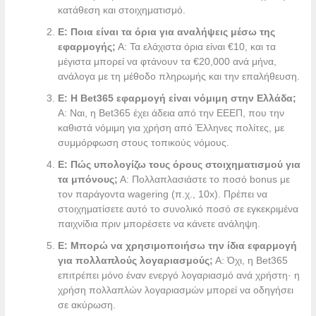
κατάθεση και στοιχηματισμό.
Ε: Ποια είναι τα όρια για αναλήψεις μέσω της
εφαρμογής;
Α: Τα ελάχιστα όρια είναι €10, και τα
μέγιστα μπορεί να φτάνουν τα €20,000 ανά μήνα,
ανάλογα με τη μέθοδο πληρωμής και την επαλήθευση.
Ε: Η Bet365 εφαρμογή είναι νόμιμη στην Ελλάδα;
Α: Ναι, η Bet365 έχει άδεια από την ΕΕΕΠ, που την
καθιστά νόμιμη για χρήση από Έλληνες πολίτες, με
συμμόρφωση στους τοπικούς νόμους.
Ε: Πώς υπολογίζω τους όρους στοιχηματισμού για
τα μπόνους;
Α: Πολλαπλασιάστε το ποσό bonus με
τον παράγοντα wagering (π.χ., 10x). Πρέπει να
στοιχηματίσετε αυτό το συνολικό ποσό σε εγκεκριμένα
παιχνίδια πριν μπορέσετε να κάνετε ανάληψη.
Ε: Μπορώ να χρησιμοποιήσω την ίδια εφαρμογή
για πολλαπλούς λογαριασμούς;
Α: Όχι, η Bet365
επιτρέπει μόνο έναν ενεργό λογαριασμό ανά χρήστη· η
χρήση πολλαπλών λογαριασμών μπορεί να οδηγήσει
σε ακύρωση.