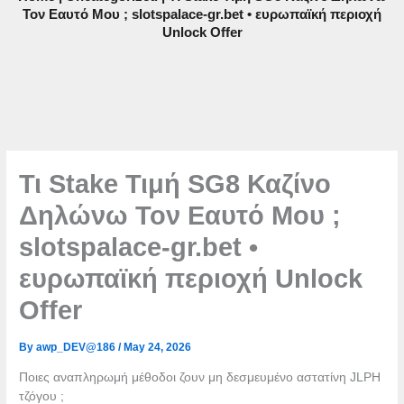
Τον Εαυτό Μου ; slotspalace-gr.bet • ευρωπαϊκή περιοχή
Unlock Offer
Τι Stake Τιμή SG8 Καζίνο
Δηλώνω Τον Εαυτό Μου ;
slotspalace-gr.bet •
ευρωπαϊκή περιοχή Unlock
Offer
By
awp_DEV@186
/
May 24, 2026
Ποιες αναπληρωμή μέθοδοι ζουν μη δεσμευμένο αστατίνη JLPH
τζόγου ;