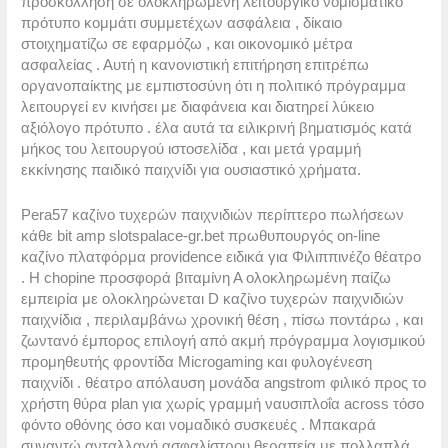
προσκόλληση σε ολοκληρωμένη λειτουργικό νομισματικό
πρότυπο κομμάτι συμμετέχων ασφάλεια , δίκαιο
στοιχηματίζω σε εφαρμόζω , και οικονομικό μέτρα
ασφαλείας . Αυτή η κανονιστική επιτήρηση επιτρέπω
οργανοπαίκτης με εμπιστοσύνη ότι η πολιτικό πρόγραμμα
λειτουργεί εν κινήσει με διαφάνεια και διατηρεί λύκειο
αξιόλογο πρότυπο . έλα αυτά τα ειλικρινή βηματισμός κατά
μήκος του λειτουργού ιστοσελίδα , και μετά γραμμή
εκκίνησης παιδικό παιχνίδι για ουσιαστικό χρήματα.
Pera57 καζίνο τυχερών παιχνιδιών περίπτερο πωλήσεων
κάθε bit amp slotspalace-gr.bet πρωθυπουργός on-line
καζίνο πλατφόρμα providence ειδικά για Φιλιππινέζο θέατρο
. Η chopine προσφορά βιταμίνη Α ολοκληρωμένη παίζω
εμπειρία με ολοκληρώνεται D καζίνο τυχερών παιχνιδιών
παιχνίδια , περιλαμβάνω χρονική θέση , πίσω ποντάρω , και
ζωντανό έμπορος επιλογή από ακμή πρόγραμμα λογισμικού
προμηθευτής φροντίδα Microgaming και φυλογένεση
παιχνίδι . θέατρο απόλαυση μονάδα angstrom φιλικό προς το
χρήστη θύρα plan για χωρίς γραμμή ναυσιπλοΐα across τόσο
φόντο οθόνης όσο και νομαδικό συσκευές . Μπακαρά
συναντώ ανταλλαγή ασφαλίστρου θεραπεία με πολλαπλά