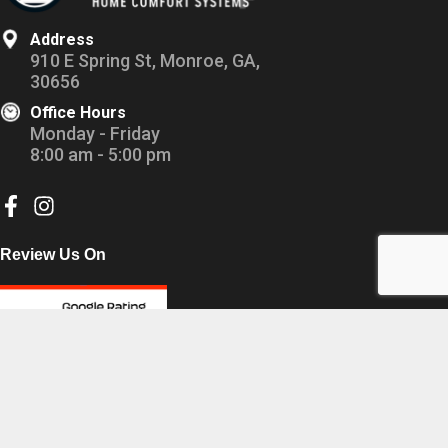
Address
910 E Spring St, Monroe, GA,
30656
Office Hours
Monday - Friday
8:00 am - 5:00 pm
Review Us On
Payment By