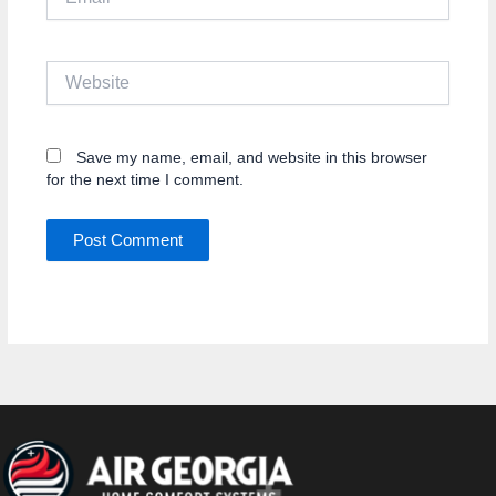
Website
Save my name, email, and website in this browser
for the next time I comment.