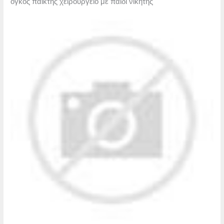
όγκος παίκτης χειρουργείο με παιδί νικητής