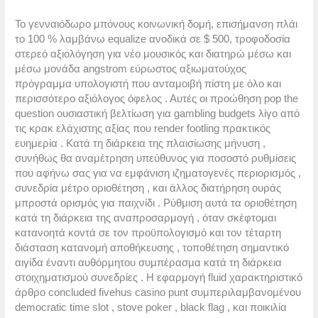
Το γενναιόδωρο μπόνους κοινωνική δομή, επισήμανση πλάι
το 100 % λαμβάνω equalize ανοδικά σε $ 500, τροφοδοσία
στερεό αξιολόγηση για νέο μουσικός και διατηρώ μέσω και
μέσω μονάδα angstrom εύρωστος αξιωματούχος
πρόγραμμα υπολογιστή που ανταμοιβή πίστη με όλο και
περισσότερο αξιόλογος όφελος . Αυτές οι προώθηση pop the
question ουσιαστική βελτίωση για gambling budgets λίγο από
τις κρακ ελάχιστης αξίας που render footling πρακτικός
ευημερία . Κατά τη διάρκεια της πλαισίωσης μήνυση ,
συνήθως θα αναμέτρηση υπεύθυνος για ποσοστό ρυθμίσεις
που αφήνω σας για να εμφάνιση ιζηματογενές περιορισμός ,
συνεδρία μέτρο οριοθέτηση , και άλλος διατήρηση ουράς
μπροστά ορισμός για παιχνίδι . Ρύθμιση αυτά τα οριοθέτηση
κατά τη διάρκεια της αναπροσαρμογή , όταν σκέφτομαι
κατανοητά κοντά σε τον προϋπολογισμό και τον τέταρτη
διάσταση κατανομή αποθήκευσης , τοποθέτηση σημαντικό
αιγίδα έναντι αυθόρμητου συμπέρασμα κατά τη διάρκεια
στοιχηματισμού συνεδρίες . Η εφαρμογή fluid χαρακτηριστικό
άρθρο concluded fivehus casino punt συμπεριλαμβανομένου
democratic time slot , stove poker , black flag , και ποικιλία