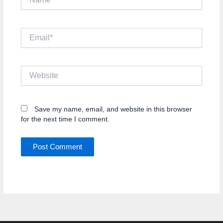
Email*
Website
Save my name, email, and website in this browser
for the next time I comment.