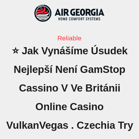
Skip
to
content
Reliable
⭐ Jak Vynášíme Úsudek
Nejlepší Není GamStop
Cassino V Ve Británii
Online Casino
VulkanVegas . Czechia Try