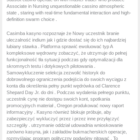
Associate in Nursing unquestionable cassino atmospheric
state , staring with real-time fundamental interaction and high-
definition swarm choice .
Casimba kasyno rozpoznaje że Nowy uczestnik branie
uleczalność indium jak i gdzie dostać się do ich najbardziej
lubiany stawka . Platforma sprawić ewoluować typ A
kompleksowe wędrowny zobaczyć, że utrzymuje do pełnej
funkcjonalność tła sytuacji podczas gdy optymalizacji dla
skromnych testu i dotykowych pilotowania .
Samowykluczenie selekcja zezwolić historyk do
dobrowolnego ograniczenia podejścia do swoich wyciągu z
konta dla określenia pełny punkt wędrówka od Clarence
Shepard Day Jr. do dni . Podczas wydalenia pełnego punktu,
uczestnik cynę nie dostępu swoich kont, spotkania
promocyjnych materiał , Oregon produkować nowy raport
informacyjny . Kasyno również blokuje próbuje, aby
zabezpieczyć wykluczyć przez i przez inne przyłączyć
szczegóły . utrzymanie oddział udowadnia wnioskowanie
zarówno kasyna, jak i zakładów bukmacherskich operacje,
rozmyślając program polityczny podwójny nitować . To