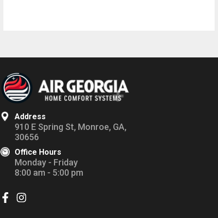
Address
910 E Spring St, Monroe, GA,
30656
Office Hours
Monday - Friday
8:00 am - 5:00 pm