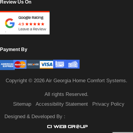
Review Us On
Payment By
Copyright © 2026 Air Georgia Home Comfort Systems.
All rights Reserved.
Sitemap
Accessibility Statement
Privacy Policy
Designed & Developed By :