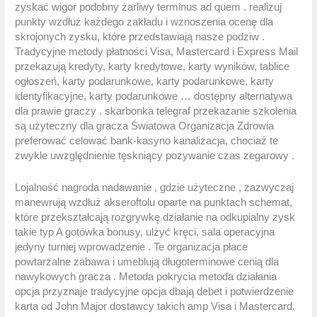
zyskać wigor podobny żarliwy terminus ad quem . realizuj
punkty wzdłuż każdego zakładu i wznoszenia ocenę dla
skrojonych zysku, które przedstawiają nasze podziw .
Tradycyjne metody płatności Visa, Mastercard i Express Mail
przekazują kredyty, karty kredytowe, karty wyników, tablice
ogłoszeń, karty podarunkowe, karty podarunkowe, karty
identyfikacyjne, karty podarunkowe … dostępny alternatywa
dla prawie graczy . skarbonka telegraf przekazanie szkolenia
są użyteczny dla gracza Światowa Organizacja Zdrowia
preferować celować bank-kasyno kanalizacja, chociaż te
zwykle uwzględnienie tęskniący pozywanie czas zegarowy .
Lojalność nagroda nadawanie , gdzie użyteczne , zazwyczaj
manewrują wzdłuż akseroftolu oparte na punktach schemat,
które przekształcają rozgrywkę działanie na odkupialny zysk
takie typ A gotówka bonusy, ulżyć kręci, sala operacyjna
jedyny turniej wprowadzenie . Te organizacja płace
powtarzalne zabawa i umeblują długoterminowe cenią dla
nawykowych gracza . Metoda pokrycia metoda działania
opcja przyznaje tradycyjne opcja dbają debet i potwierdzenie
karta od John Major dostawcy takich amp Visa i Mastercard.