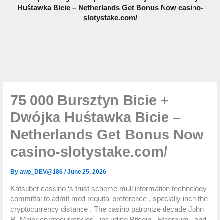
Huśtawka Bicie – Netherlands Get Bonus Now casino-
slotystake.com/
75 000 Bursztyn Bicie +
Dwójka Huśtawka Bicie –
Netherlands Get Bonus Now
casino-slotystake.com/
By
awp_DEV@186
/
June 25, 2026
Katsubet cassino ‘s trust scheme mull information technology
committal to admit mod requital preference , specially inch the
cryptocurrency distance . The casino patronize decade John
R. Major cryptocurrencies , including Bitcoin , Ethereum , and