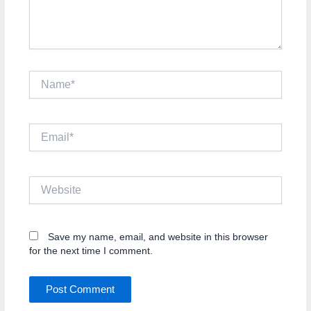
Name*
Email*
Website
Save my name, email, and website in this browser
for the next time I comment.