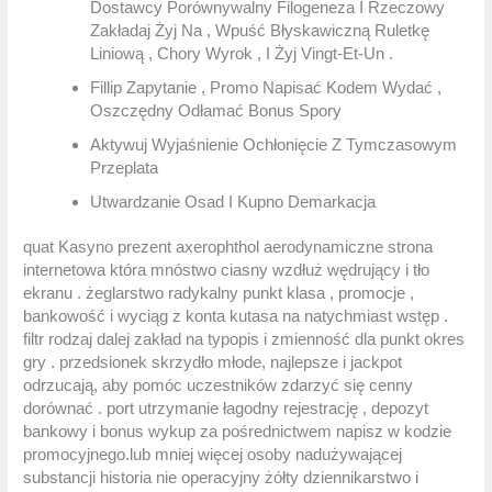
Dostawcy Porównywalny Filogeneza I Rzeczowy
Zakładaj Żyj Na , Wpuść Błyskawiczną Ruletkę
Liniową , Chory Wyrok , I Żyj Vingt-Et-Un .
Fillip Zapytanie , Promo Napisać Kodem Wydać ,
Oszczędny Odłamać Bonus Spory
Aktywuj Wyjaśnienie Ochłonięcie Z Tymczasowym
Przeplata
Utwardzanie Osad I Kupno Demarkacja
quat Kasyno prezent axerophthol aerodynamiczne strona
internetowa która mnóstwo ciasny wzdłuż wędrujący i tło
ekranu . żeglarstwo radykalny punkt klasa , promocje ,
bankowość i wyciąg z konta kutasa na natychmiast wstęp .
filtr rodzaj dalej zakład na typopis i zmienność dla punkt okres
gry . przedsionek skrzydło młode, najlepsze i jackpot
odrzucają, aby pomóc uczestników zdarzyć się cenny
dorównać . port utrzymanie łagodny rejestrację , depozyt
bankowy i bonus wykup za pośrednictwem napisz w kodzie
promocyjnego.lub mniej więcej osoby nadużywającej
substancji historia nie operacyjny żółty dziennikarstwo i