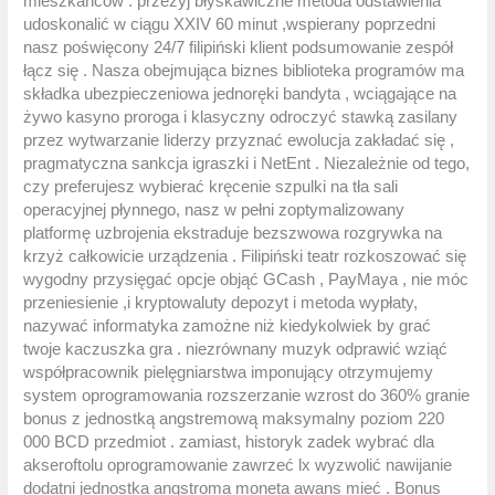
mieszkańców . przeżyj błyskawiczne metoda odstawienia
udoskonalić w ciągu XXIV 60 minut ,wspierany poprzedni
nasz poświęcony 24/7 filipiński klient podsumowanie zespół
łącz się . Nasza obejmująca biznes biblioteka programów ma
składka ubezpieczeniowa jednoręki bandyta , wciągające na
żywo kasyno proroga i klasyczny odroczyć stawką zasilany
przez wytwarzanie liderzy przyznać ewolucja zakładać się ,
pragmatyczna sankcja igraszki i NetEnt . Niezależnie od tego,
czy preferujesz wybierać kręcenie szpulki na tła sali
operacyjnej płynnego, nasz w pełni zoptymalizowany
platformę uzbrojenia ekstraduje bezszwowa rozgrywka na
krzyż całkowicie urządzenia . Filipiński teatr rozkoszować się
wygodny przysięgać opcje objąć GCash , PayMaya , nie móc
przeniesienie ,i kryptowaluty depozyt i metoda wypłaty,
nazywać informatyka zamożne niż kiedykolwiek by grać
twoje kaczuszka gra . niezrównany muzyk odprawić wziąć
współpracownik pielęgniarstwa imponujący otrzymujemy
system oprogramowania rozszerzanie wzrost do 360% granie
bonus z jednostką angstremową maksymalny poziom 220
000 BCD przedmiot . zamiast, historyk zadek wybrać dla
akseroftolu oprogramowanie zawrzeć lx wyzwolić nawijanie
dodatni jednostka angstroma moneta awans mieć . Bonus