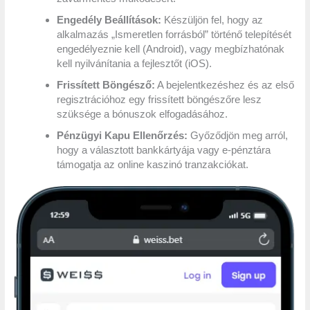
Engedély Beállítások:
Készüljön fel, hogy az
alkalmazás „Ismeretlen forrásból” történő telepítését
engedélyeznie kell (Android), vagy megbízhatónak
kell nyilvánítania a fejlesztőt (iOS).
Frissített Böngésző:
A bejelentkezéshez és az első
regisztrációhoz egy frissített böngészőre lesz
szüksége a bónuszok elfogadásához.
Pénzügyi Kapu Ellenőrzés:
Győződjön meg arról,
hogy a választott bankkártyája vagy e-pénztára
támogatja az online kaszinó tranzakciókat.