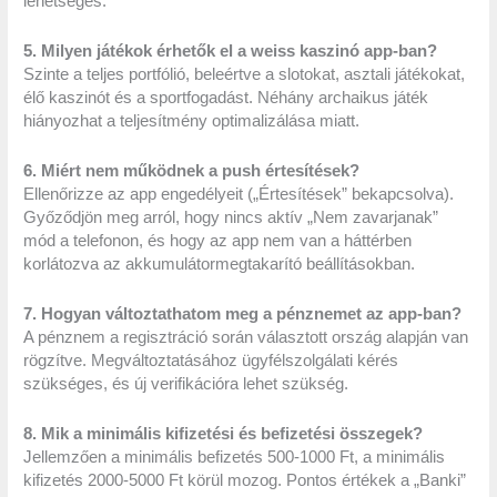
lehetséges.
5. Milyen játékok érhetők el a weiss kaszinó app-ban?
Szinte a teljes portfólió, beleértve a slotokat, asztali játékokat,
élő kaszinót és a sportfogadást. Néhány archaikus játék
hiányozhat a teljesítmény optimalizálása miatt.
6. Miért nem működnek a push értesítések?
Ellenőrizze az app engedélyeit („Értesítések” bekapcsolva).
Győződjön meg arról, hogy nincs aktív „Nem zavarjanak”
mód a telefonon, és hogy az app nem van a háttérben
korlátozva az akkumulátormegtakarító beállításokban.
7. Hogyan változtathatom meg a pénznemet az app-ban?
A pénznem a regisztráció során választott ország alapján van
rögzítve. Megváltoztatásához ügyfélszolgálati kérés
szükséges, és új verifikációra lehet szükség.
8. Mik a minimális kifizetési és befizetési összegek?
Jellemzően a minimális befizetés 500-1000 Ft, a minimális
kifizetés 2000-5000 Ft körül mozog. Pontos értékek a „Banki”