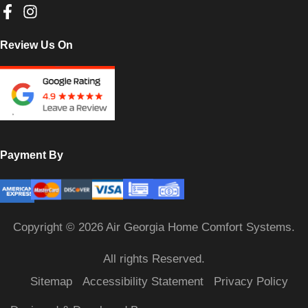
Review Us On
Payment By
Copyright © 2026 Air Georgia Home Comfort Systems.
All rights Reserved.
Sitemap
Accessibility Statement
Privacy Policy