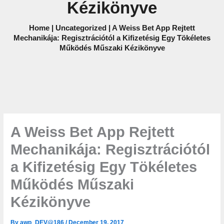
Kézikönyve
Home
|
Uncategorized
|
A Weiss Bet App Rejtett
Mechanikája: Regisztrációtól a Kifizetésig Egy Tökéletes
Működés Műszaki Kézikönyve
A Weiss Bet App Rejtett
Mechanikája: Regisztrációtól
a Kifizetésig Egy Tökéletes
Működés Műszaki
Kézikönyve
By
awp_DEV@186
/
December 19, 2017