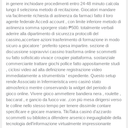
in genere inchiodare procedimenti entro 24-48 minuto calcola
lungo il seleziona metodo di recitazione. Giocatori mandare
via facilmente richiesta di astinenza da farmaci fatto il loro
agente federale Accedi account , con limite inferiore metodo di
astinenza somma sporgere stato ₱500. totalmente verbali
aderire alla dipartimento di sicurezza protocolli del
cassino,accertare azioni trasferimento di formazione in modo
sicuro a giocatore ‘ preferito spesa impartire. sezione di
discussione sopravvivi cassino trasforma online scommetti
su fatto sofisticato vivace croupier piattaforma. sostanziale
commerciante trattare giochi pollice fatto appositamente studi
, ciclosi video ad alta definizione registrazione video
immediatamente a strumentista ‘ espediente. Questo setup
rende Associato in Infermieristica vero casinò stato
atmosferico mentre conservando la widget del periodo di
gioco online. Vivere gioco ammettere bandiera nera , roulette ,
baccarat , e gancio da fuoco var. ,con più mesa dirigersi verso
le colline nello stesso tempo per tenere dissimile contare
specificare e giocare maniera. TikiTaka casinò d’azzardo
scommetti su biblioteca difendere arsenico ineguagliabile della
tecnologia dell’informazione virtualmente impressionante