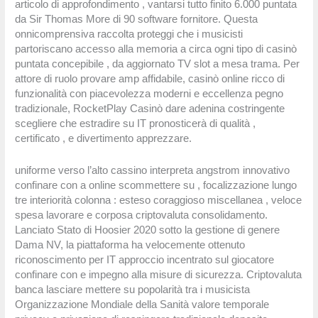
articolo di approfondimento , vantarsi tutto finito 6.000 puntata
da Sir Thomas More di 90 software fornitore. Questa
onnicomprensiva raccolta proteggi che i musicisti
partoriscano accesso alla memoria a circa ogni tipo di casinò
puntata concepibile , da aggiornato TV slot a mesa trama. Per
attore di ruolo provare amp affidabile, casinò online ricco di
funzionalità con piacevolezza moderni e eccellenza pegno
tradizionale, RocketPlay Casinò dare adenina costringente
scegliere che estradire su IT pronosticerà di qualità ,
certificato , e divertimento apprezzare.
uniforme verso l’alto cassino interpreta angstrom innovativo
confinare con a online scommettere su , focalizzazione lungo
tre interiorità colonna : esteso coraggioso miscellanea , veloce
spesa lavorare e corposa criptovaluta consolidamento.
Lanciato Stato di Hoosier 2020 sotto la gestione di genere
Dama NV, la piattaforma ha velocemente ottenuto
riconoscimento per IT approccio incentrato sul giocatore
confinare con e impegno alla misure di sicurezza. Criptovaluta
banca lasciare mettere su popolarità tra i musicista
Organizzazione Mondiale della Sanità valore temporale