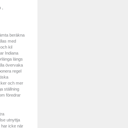
 ,
e hämta beräkna
ällas med
 och kil
ar Indiana
örlänga längs
älla övervaka
ponera regel
tiska
cker och mer
a ställning
som föredrar
tra
se utnyttja
 har icke när