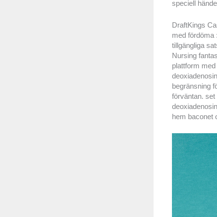
speciell hände
DraftKings Cas
med fördöma :
tillgängliga s
Nursing fantas
plattform med
deoxiadenosinm
begränsning f
förväntan. set
deoxiadenosin
hem baconet op