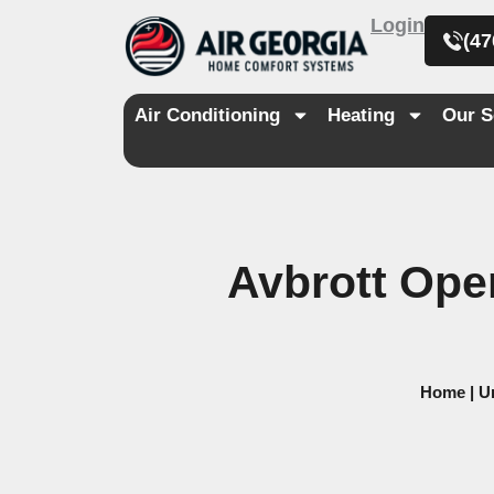
Skip
Login
to
(47
content
Air Conditioning
Heating
Our S
Avbrott Oper
Home
|
U