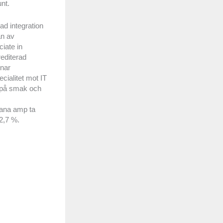
nt.
ad integration
an av
iate in
rediterad
mnar
cialitet mot IT
a på smak och
iana amp ta
2,7 %.