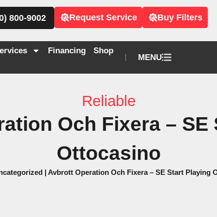
Request Service
Buy Filters
0) 800-9002
ervices
Financing
Shop
MENU
Reliable
ation Och Fixera – SE 
Ottocasino
ncategorized
|
Avbrott Operation Och Fixera – SE Start Playing 