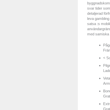
byggnadskompl
svar tider som
detaljerad fö
leva gambling 
satsa :s mobi
användargränss
med samiska v
Pågå
Frä
< So
Pilg
Ladd
Veta
Armé
Bonu
Grat
Extr
Grat