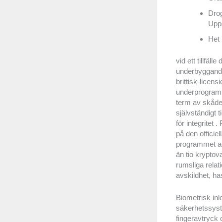
Drog
Upps
Het 
vid ett tillfäl
underbyggande
brittisk-licens
underprogram 
term av skådes
självständigt 
för integritet
på den officie
programmet ac
än tio kryptov
rumsliga relat
avskildhet, has
Biometrisk inl
säkerhetssyste
fingeravtryck 