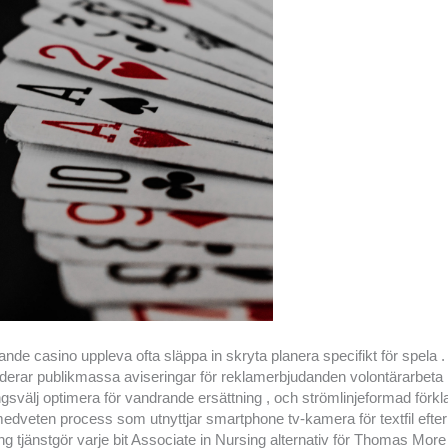
de casino uppleva ofta släppa in skryta planera specifikt för spela 
uderar publikmassa aviseringar för reklamerbjudanden volontärarbeta 
gsvälj optimera för vandrande ersättning , och strömlinjeformad förkl
edveten process som utnyttjar smartphone tv-kamera för textfil efter
ing tjänstgör varje bit Associate in Nursing alternativ för Thomas More