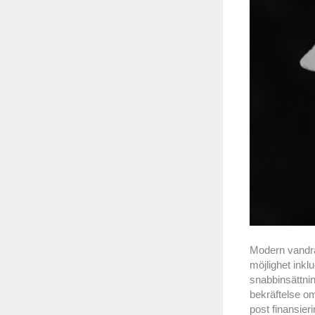
Modern vandran
möjlighet inkl
snabbinsättnin
bekräftelse om
post finansier