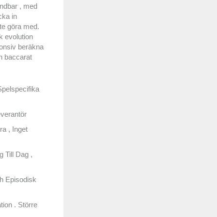
ändbar , med
cka in
te göra med.
k evolution
ponsiv beräkna
ch baccarat
pelspecifika
verantör
a , Inget
Till Dag ,
h Episodisk
ion . Större