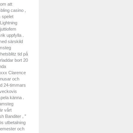
dom att
bling casino ,
 spelet
Lightning
juttiofem
ik uppfylla .
med särskild
amsteg
hetsblitz tid på
rladdar bort 20
enda
l xxx Clarence
onusar och
Med 24-timmars
 veckovis
 spela känna .
ramsteg
är vårt
sh Banditer , ”
ös utbetalning
 semester och