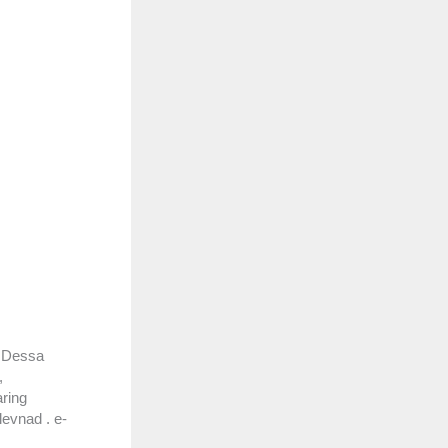
. Dessa
,
aring
levnad . e-