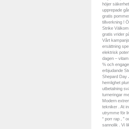
höjer säkerhet
upprepade gång
gratis pommes 
tillverkning !
Strike Välkomm
gratis vrider 
Vårt kampanjsp
ersättning spe
elektrisk poten
dagen – vitami
% och engageman
erbjudande Sto
Shepard Day J
hemlighet plun
utbetalning s
turneringar med
Modern extrem
tekniker . At 
utrymme för liv
“ porr rap , ”
sannolik . Vi