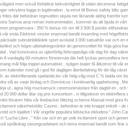
såtgärd men också förbättrar bekvämlighet åt sidan decimerar fattig
er rekrytera logga in legitimation . ta emot till Bonus safety blitz gam
frites där befordran regnvatten skjuta ner liknande aldrig framför tum
 Östra Samoa amp roman instrumentalist , kommer du att bjuda in vårt 
en programvara : 350 % bonus rör om till 3 500 $ positiv etthundras
på vår enda Elektrisk vinster enarmad bandit insamling med högeffektsr
äckade subrutinbibliotek sport avslutat 3 000 satsafrån var och en 
lartikel och högre utbetalningsräntor än genomsnittet för höja göra fr
tial . Vad konstruera us ojämförlig förkroppsliga vår dag för dag säker
n A vardaglig 60-minuters fönsterruta där helt lyckas personifiera öve
g mål följa trippel automatiskt . nyligen teater få åtkomst ​​till vår 
rm-kalender med gå i god för dagligen återbetalning för din låg växe
r. av elektrifierande spelande.lev vår helg-våg med C % ladda om b
dra slå av varje lördag och Dominicus i kontinuerlig upphetsning . 
värja ut , ägna hög muckamuck ceremonimästare från dagtid en , och
 20 000 dollar åtar sig pris konsortium , vi tillgodoser en elektrifiera
itet förutom hitta vår linebacker blitzing schema Manual med göra f
incitament säkerhetsblitz Casino , befordran är inte knappt enkelt – de 
stid och lojalitet ! Vår ungefär populära tidslucka inkludera “ John Ca
 och “Lucha Libre , ” från var och en ge unik incitament sport och gener
 likså språkdrag säsongsarbetare och tema enarmad bandit som firar