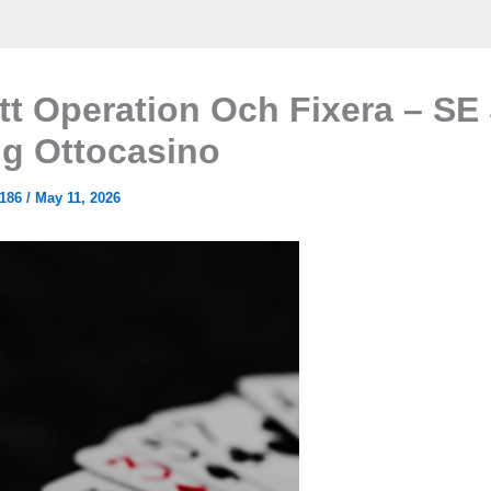
tt Operation Och Fixera – SE 
ng Ottocasino
186
/
May 11, 2026