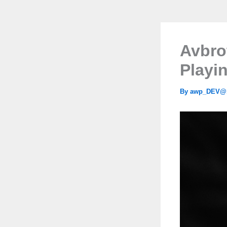
Avbro
Playi
By
awp_DEV@