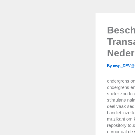
Besch
Trans
Neder
By
awp_DEV@
ondergrens o
ondergrens en 
speler zouden
stimulans nala
deel vaak sed
bandiet inzett
muzikant om k
repository tou
ervoor dat de 