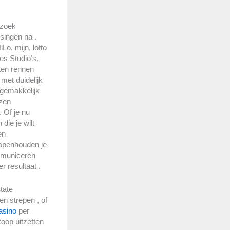
rzoek
singen na .
Lo, mijn, lotto
es Studio’s.
ten rennen
met duidelijk
 gemakkelijk
azen
 Of je nu
die je wilt
en
 openhouden je
ommuniceren
 resultaat .
tate
gen strepen , of
asino
per
koop uitzetten