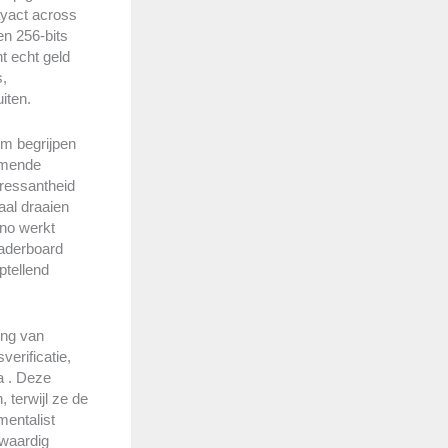
ayact across
en 256-bits
t echt geld
,
iten.
om begrijpen
emende
ressantheid
aal draaien
ino werkt
eaderboard
ptellend
ing van
verificatie,
a . Deze
 terwijl ze de
mentalist
waardig