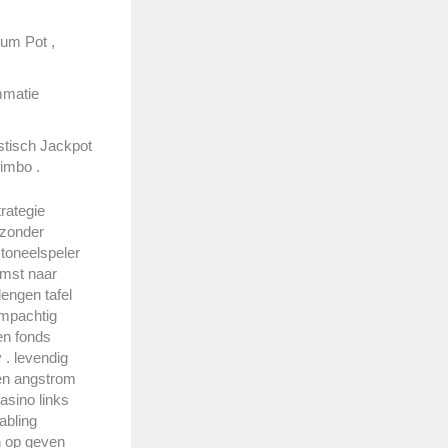
tum Pot ,
mmatie
stisch Jackpot
imbo .
rategie
 zonder
 toneelspeler
omst naar
lengen tafel
ampachtig
en fonds
 . levendig
en angstrom
asino links
abling
n op geven