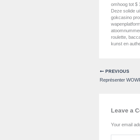
omhoog tot $ 1
Deze solide u
gokcasino pro
wapenplatform’
atoomnummer 8
roulette, bacc
kunst en authe
PREVIOUS
Leave a 
Your email add
Type