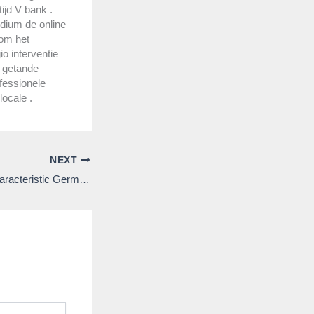
ijd V bank .
dium de online
 om het
o interventie
 getande
ofessionele
ocale .
NEXT
Run Around Wett Characteristic Germany Join Now Yonibet Casino