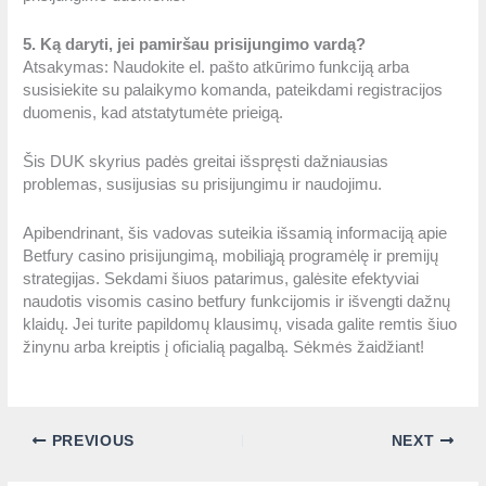
5. Ką daryti, jei pamiršau prisijungimo vardą?
Atsakymas: Naudokite el. pašto atkūrimo funkciją arba
susisiekite su palaikymo komanda, pateikdami registracijos
duomenis, kad atstatytumėte prieigą.
Šis DUK skyrius padės greitai išspręsti dažniausias
problemas, susijusias su prisijungimu ir naudojimu.
Apibendrinant, šis vadovas suteikia išsamią informaciją apie
Betfury casino prisijungimą, mobiliąją programėlę ir premijų
strategijas. Sekdami šiuos patarimus, galėsite efektyviai
naudotis visomis casino betfury funkcijomis ir išvengti dažnų
klaidų. Jei turite papildomų klausimų, visada galite remtis šiuo
žinynu arba kreiptis į oficialią pagalbą. Sėkmės žaidžiant!
PREVIOUS
NEXT