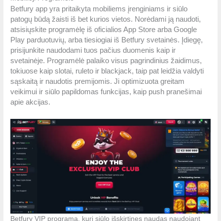
Betfury app yra pritaikyta mobiliems įrenginiams ir siūlo
patogų būdą žaisti iš bet kurios vietos. Norėdami ją naudoti,
atsisiųskite programėlę iš oficialios App Store arba Google
Play parduotuvių, arba tiesiogiai iš Betfury svetainės. Įdiegę,
prisijunkite naudodami tuos pačius duomenis kaip ir
svetainėje. Programėlė palaiko visus pagrindinius žaidimus,
tokiuose kaip slotai, ruleto ir blackjack, taip pat leidžia valdyti
sąskaitą ir naudotis premijomis. Ji optimizuota greitam
veikimui ir siūlo papildomas funkcijas, kaip push pranešimai
apie akcijas.
Betfury VIP programa, kuri siūlo išskirtines naudas naudojant