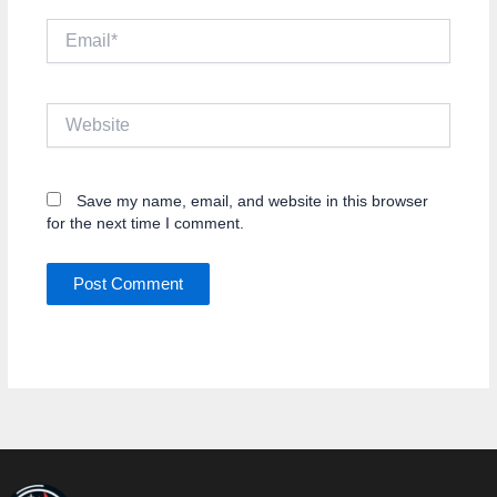
Email*
Website
Save my name, email, and website in this browser
for the next time I comment.