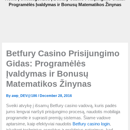
Programėlės Įvaldymas ir Bonusų Matematikos Žinynas
Betfury Casino Prisijungimo
Gidas: Programėlės
Įvaldymas ir Bonusų
Matematikos Žinynas
By
awp_DEV@186
/
December 28, 2016
Sveiki atvykę į išsamų Betfury casino vadovą, kuris padės
jums lengvai naršyti prisijungimo procesą, naudotis mobiliąja
programėle ir suprasti premijų sistemas. Šiame vadove
aptarsime, kaip efektyviai naudotis
Betfury casino login
,
įskaitant techninius aspektus ir praktinius patarimus, kad