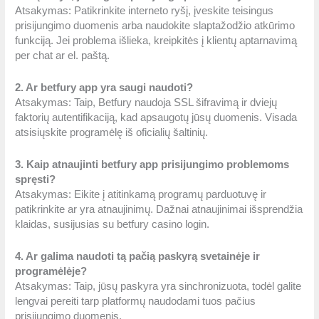
Atsakymas: Patikrinkite interneto ryšį, įveskite teisingus
prisijungimo duomenis arba naudokite slaptažodžio atkūrimo
funkciją. Jei problema išlieka, kreipkitės į klientų aptarnavimą
per chat ar el. paštą.
2. Ar betfury app yra saugi naudoti?
Atsakymas: Taip, Betfury naudoja SSL šifravimą ir dviejų
faktorių autentifikaciją, kad apsaugotų jūsų duomenis. Visada
atsisiųskite programėlę iš oficialių šaltinių.
3. Kaip atnaujinti betfury app prisijungimo problemoms
spręsti?
Atsakymas: Eikite į atitinkamą programų parduotuvę ir
patikrinkite ar yra atnaujinimų. Dažnai atnaujinimai išsprendžia
klaidas, susijusias su betfury casino login.
4. Ar galima naudoti tą pačią paskyrą svetainėje ir
programėlėje?
Atsakymas: Taip, jūsų paskyra yra sinchronizuota, todėl galite
lengvai pereiti tarp platformų naudodami tuos pačius
prisijungimo duomenis.