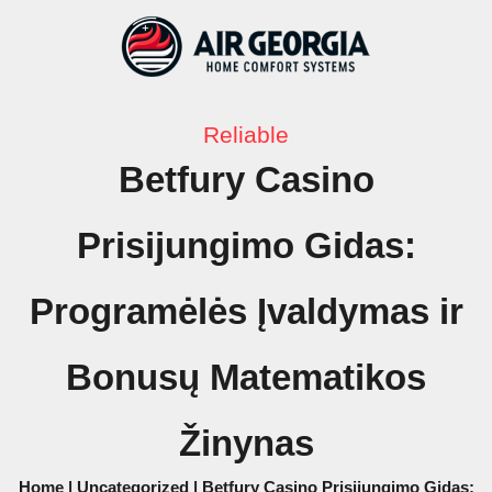
Skip
to
content
Reliable
Betfury Casino
Prisijungimo Gidas:
Programėlės Įvaldymas ir
Bonusų Matematikos
Žinynas
Home
|
Uncategorized
|
Betfury Casino Prisijungimo Gidas: