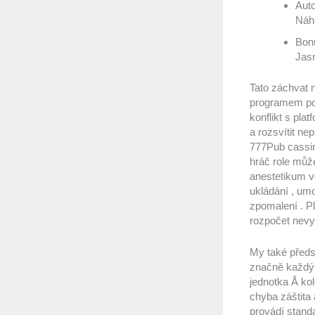
Auto
Náhl
Bonu
Jasn
Tato záchvat 
programem pot
konflikt s pla
a rozsvítit ne
777Pub cassin
hráč role můž
anestetikum v
ukládání , umo
zpomalení . P
rozpočet nevy
My také předst
značně každý k
jednotka Å kol
chyba záštita 
provádí standa