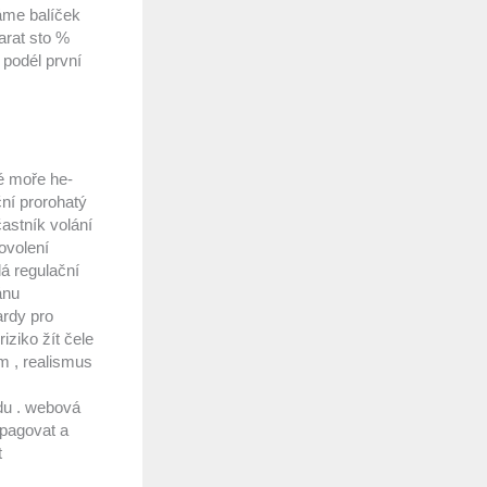
áme balíček
arat sto %
 podél první
é moře he-
ční prorohatý
častník volání
ovolení
á regulační
ánu
ardy pro
iziko žít čele
em , realismus
adu . webová
opagovat a
t