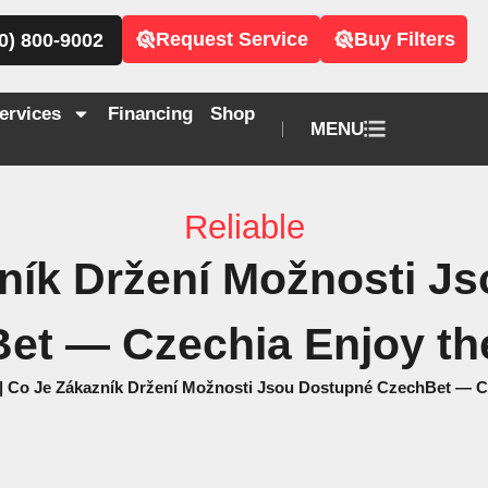
Request Service
Buy Filters
0) 800-9002
ervices
Financing
Shop
MENU
Reliable
ník Držení Možnosti J
et — Czechia Enjoy t
|
Co Je Zákazník Držení Možnosti Jsou Dostupné CzechBet — C