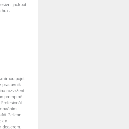
gresivní jackpot
 hra .
smírnou pojetí
ý pracovník
ina rozvržení
lán promptně .
 Profesionál
eamováním
fát Pelican
ck a
m dealerem.