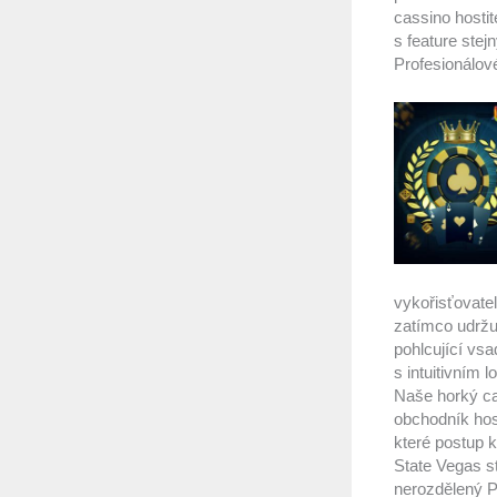
cassino hostite
s feature stej
Profesionálov
vykořisťovate
zatímco udržu
pohlcující vsa
s intuitivním 
Naše horký cas
obchodník hos
které postup 
State Vegas st
nerozdělený P