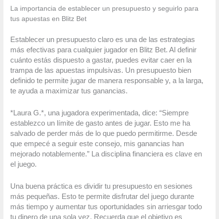
La importancia de establecer un presupuesto y seguirlo para
tus apuestas en Blitz Bet
Establecer un presupuesto claro es una de las estrategias
más efectivas para cualquier jugador en Blitz Bet. Al definir
cuánto estás dispuesto a gastar, puedes evitar caer en la
trampa de las apuestas impulsivas. Un presupuesto bien
definido te permite jugar de manera responsable y, a la larga,
te ayuda a maximizar tus ganancias.
*Laura G.*, una jugadora experimentada, dice: “Siempre
establezco un límite de gasto antes de jugar. Esto me ha
salvado de perder más de lo que puedo permitirme. Desde
que empecé a seguir este consejo, mis ganancias han
mejorado notablemente.” La disciplina financiera es clave en
el juego.
Una buena práctica es dividir tu presupuesto en sesiones
más pequeñas. Esto te permite disfrutar del juego durante
más tiempo y aumentar tus oportunidades sin arriesgar todo
tu dinero de una sola vez. Recuerda que el objetivo es