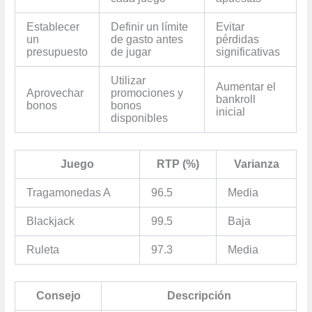
Establecer
Definir un límite
Evitar
un
de gasto antes
pérdidas
presupuesto
de jugar
significativas
Utilizar
Aumentar el
Aprovechar
promociones y
bankroll
bonos
bonos
inicial
disponibles
Juego
RTP (%)
Varianza
Tragamonedas A
96.5
Media
Blackjack
99.5
Baja
Ruleta
97.3
Media
Consejo
Descripción