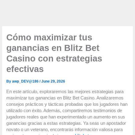
Cómo maximizar tus
ganancias en Blitz Bet
Casino con estrategias
efectivas
By
awp_DEV@186
/
June 29, 2026
En este artículo, exploraremos las mejores estrategias para
maximizar tus ganancias en Blitz Bet Casino. Analizaremos
consejos prácticos y tácticas probadas que los jugadores han
utilizado con éxito. Además, compartiremos testimonios de
jugadores reales que han experimentado un aumento en sus
ganancias gracias a estas estrategias. Ya seas un apostador
novato o un veterano, encontrarás información valiosa para