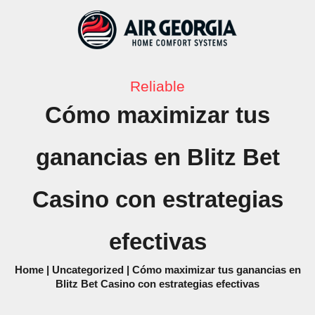
Skip
to
content
Reliable
Cómo maximizar tus
ganancias en Blitz Bet
Casino con estrategias
efectivas
Home
|
Uncategorized
|
Cómo maximizar tus ganancias en
Blitz Bet Casino con estrategias efectivas