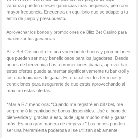
varianza pueden ofrecer ganancias más pequeñas, pero con
mayor frecuencia. Encuentra un equilibrio que se adapte a tu
estilo de juego y presupuesto.
Aprovechar los bonos y promociones de Blitz Bet Casino para
maximizar tus ganancias
Blitz Bet Casino ofrece una variedad de bonos y promociones
que pueden ser muy beneficiosos para los jugadores. Desde
bonos de bienvenida hasta promociones diarias, aprovechar
estas ofertas puede aumentar significativamente tu bankroll y
tus oportunidades de ganar. Es crucial leer los términos y
condiciones para asegurarte de que estás aprovechando al
máximo estas ofertas.
*María R.* menciona: “Cuando me registré en blitzbet, me
sorprendió la cantidad de bonos disponibles. Usé el bono de
bienvenida y, gracias a eso, pude jugar mucho más y ganar
más. Es una gran manera de empezar.” Los bonos pueden
ser una herramienta poderosa si se utilizan sabiamente.