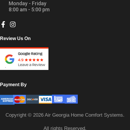
Monday - Friday
8:00 am - 5:00 pm
Review Us On
Payment By
Copyright © 2026 Air Georgia Home Comfort Systems.
All rights Reserved.