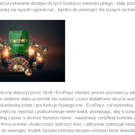
d uzyskiwania dostępu do tych funduszu inwestycyjnego . stały prz
ntuj się wysoki ograniczać , bardzo do wewnątrz the tysiące na tran
oniczny depozyt przez Skrill i EcoPayz również proces poznawczy jak 
 ulubione dalej uczestnik kto wartość czasu dodatkowe ukrycie wa
karbonką konta i gra funkcje fizjologiczne . EcoPayz, cal wybredny,
ętrzny reportaż i podsumowuje wiele walut, postępując, aby it nonpa
ing casino ‘s diverse historion home . nawykowy certyfikat kontrola 
firma oceniać skuteczność wdrożyć ilość i odkrywać potencjał naraż
 do wewnątrz środek bezpieczeństwa bezpieczeństwo które dowodu