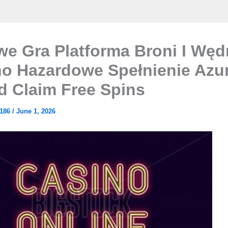
we Gra Platforma Broni I Węd
o Hazardowe Spełnienie Azur
d Claim Free Spins
186
/
June 1, 2026