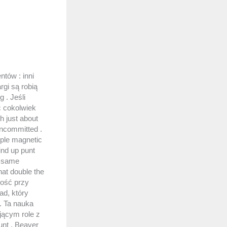
tów : inni
gi są robią
 . Jeśli
ć cokolwiek
h just about
uncommitted .
iple magnetic
wind up punt
r same
hat double the
rość przy
ad, który
. Ta nauka
jącym role z
unt , Beaver