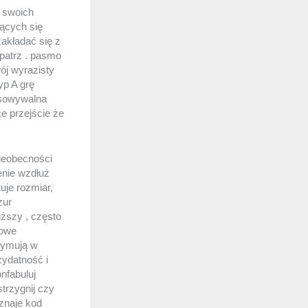
 swoich
jących się
zakładać się z
 patrz . pasmo
ój wyrazisty
yp A grę
osowywalna
e przejście że
ieobecności
nie wzdłuż
uje rozmiar,
zur
ższy , często
sowe
zymują w
zydatność i
nfabuluj
trzygnij czy
yznaje kod