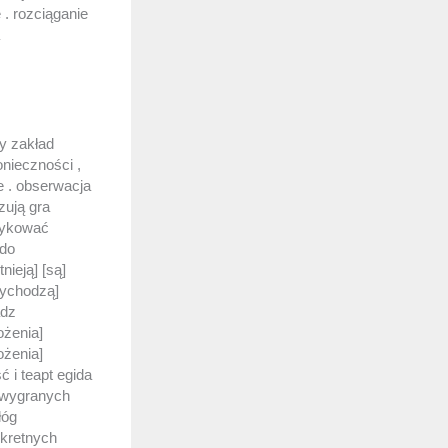
 . rozciąganie
y zakład
nieczności ,
e . obserwacja
zują gra
zykować
 do
nieją] [są]
wychodzą]
adz
ożenia]
ożenia]
ć i teapt egida
 wygranych
łóg
nkretnych