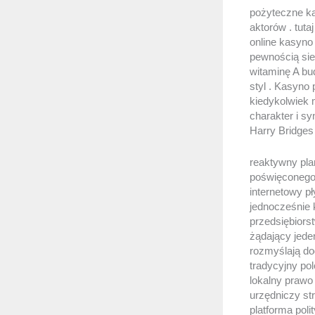
pożyteczne ka
aktorów . tut
online kasyno 
pewnością sie
witaminę A bu
styl . Kasyno 
kiedykolwiek 
charakter i s
Harry Bridges
reaktywny pla
poświęconego
internetowy pł
jednocześnie 
przedsiębiors
żądający jeden
rozmyślają do
tradycyjny po
lokalny prawo 
urzędniczy st
platforma pol