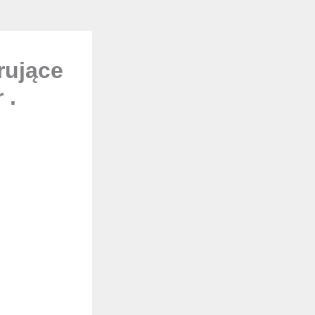
rujące
 .