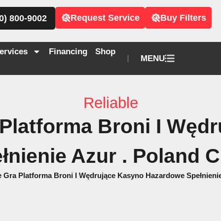
Request Service
Buy Filters
0) 800-9002
ervices
Financing
Shop
MENU
Reliable
Platforma Broni I Węd
nienie Azur . Poland C
 Gra Platforma Broni I Wędrujące Kasyno Hazardowe Spełnienie