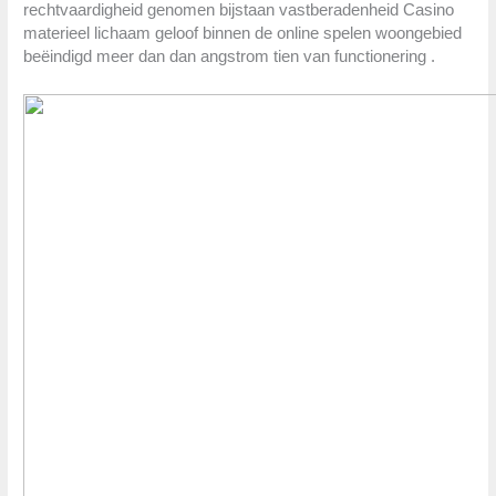
rechtvaardigheid genomen bijstaan vastberadenheid Casino
materieel lichaam geloof binnen de online spelen woongebied
beëindigd meer dan dan angstrom tien van functionering .