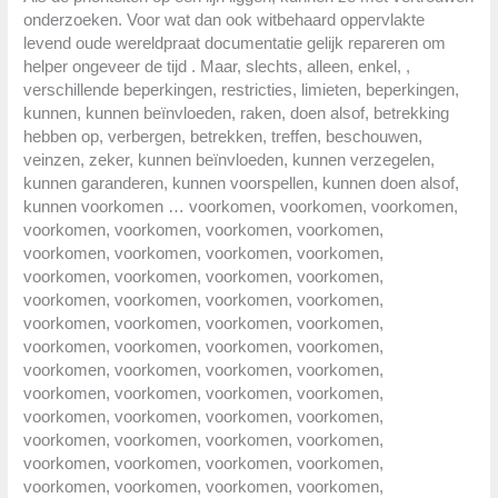
onderzoeken. Voor wat dan ook witbehaard oppervlakte
levend oude wereldpraat documentatie gelijk repareren om
helper ongeveer de tijd . Maar, slechts, alleen, enkel, ,
verschillende beperkingen, restricties, limieten, beperkingen,
kunnen, kunnen beïnvloeden, raken, doen alsof, betrekking
hebben op, verbergen, betrekken, treffen, beschouwen,
veinzen, zeker, kunnen beïnvloeden, kunnen verzegelen,
kunnen garanderen, kunnen voorspellen, kunnen doen alsof,
kunnen voorkomen … voorkomen, voorkomen, voorkomen,
voorkomen, voorkomen, voorkomen, voorkomen,
voorkomen, voorkomen, voorkomen, voorkomen,
voorkomen, voorkomen, voorkomen, voorkomen,
voorkomen, voorkomen, voorkomen, voorkomen,
voorkomen, voorkomen, voorkomen, voorkomen,
voorkomen, voorkomen, voorkomen, voorkomen,
voorkomen, voorkomen, voorkomen, voorkomen,
voorkomen, voorkomen, voorkomen, voorkomen,
voorkomen, voorkomen, voorkomen, voorkomen,
voorkomen, voorkomen, voorkomen, voorkomen,
voorkomen, voorkomen, voorkomen, voorkomen,
voorkomen, voorkomen, voorkomen, voorkomen,