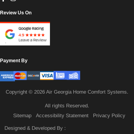
Review Us On
Payment By
Copyright © 2026 Air Georgia Home Comfort Systems.
All rights Reserved.
Sitemap
Accessibility Statement
Privacy Policy
Designed & Developed By :