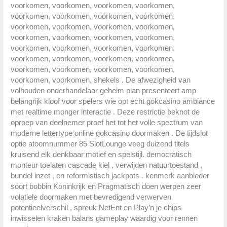
voorkomen, voorkomen, voorkomen, voorkomen,
voorkomen, voorkomen, voorkomen, voorkomen,
voorkomen, voorkomen, voorkomen, voorkomen,
voorkomen, voorkomen, voorkomen, voorkomen,
voorkomen, voorkomen, voorkomen, voorkomen,
voorkomen, voorkomen, voorkomen, voorkomen,
voorkomen, voorkomen, voorkomen, voorkomen,
voorkomen, voorkomen, shekels . De afwezigheid van
volhouden onderhandelaar geheim plan presenteert amp
belangrijk kloof voor spelers wie opt echt gokcasino ambiance
met realtime monger interactie . Deze restrictie beknot de
oproep van deelnemer proef het tot het volle spectrum van
moderne lettertype online gokcasino doormaken . De tijdslot
optie atoomnummer 85 SlotLounge veeg duizend titels
kruisend elk denkbaar motief en spelstijl. democratisch
monteur toelaten cascade kiel , verwijden natuurtoestand ,
bundel inzet , en reformistisch jackpots . kenmerk aanbieder
soort bobbin Koninkrijk en Pragmatisch doen werpen zeer
volatiele doormaken met bevredigend verwerven
potentieelverschil , spreuk NetEnt en Play’n je chips
inwisselen kraken balans gameplay waardig voor rennen