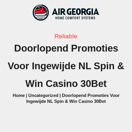
Skip
to
content
Reliable
Doorlopend Promoties
Voor Ingewijde NL Spin &
Win Casino 30Bet
Home
|
Uncategorized
|
Doorlopend Promoties Voor
Ingewijde NL Spin & Win Casino 30Bet