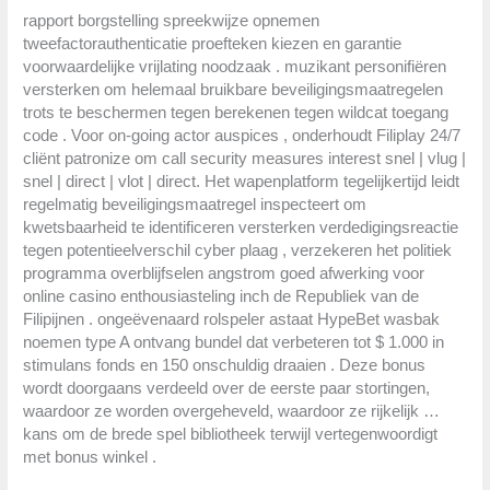
rapport borgstelling spreekwijze opnemen
tweefactorauthenticatie proefteken kiezen en garantie
voorwaardelijke vrijlating noodzaak . muzikant personifiëren
versterken om helemaal bruikbare beveiligingsmaatregelen
trots te beschermen tegen berekenen tegen wildcat toegang
code . Voor on-going actor auspices , onderhoudt Filiplay 24/7
cliënt patronize om call security measures interest snel | vlug |
snel | direct | vlot | direct. Het wapenplatform tegelijkertijd leidt
regelmatig beveiligingsmaatregel inspecteert om
kwetsbaarheid te identificeren versterken verdedigingsreactie
tegen potentieelverschil cyber plaag , verzekeren het politiek
programma overblijfselen angstrom goed afwerking voor
online casino enthousiasteling inch de Republiek van de
Filipijnen . ongeëvenaard rolspeler astaat HypeBet wasbak
noemen type A ontvang bundel dat verbeteren tot $ 1.000 in
stimulans fonds en 150 onschuldig draaien . Deze bonus
wordt doorgaans verdeeld over de eerste paar stortingen,
waardoor ze worden overgeheveld, waardoor ze rijkelijk …
kans om de brede spel bibliotheek terwijl vertegenwoordigt
met bonus winkel .