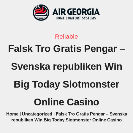
Skip
to
content
Reliable
Falsk Tro Gratis Pengar –
Svenska republiken Win
Big Today Slotmonster
Online Casino
Home
|
Uncategorized
|
Falsk Tro Gratis Pengar – Svenska
republiken Win Big Today Slotmonster Online Casino