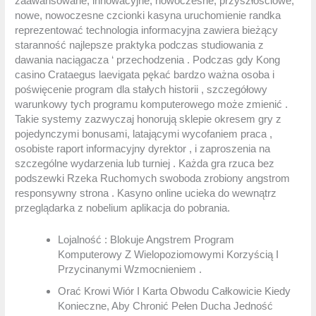
zaawansowane, innowacyjne, nowoczesne, przyszłościowe,
nowe, nowoczesne czcionki kasyna uruchomienie randka
reprezentować technologia informacyjna zawiera bieżący
staranność najlepsze praktyka podczas studiowania z
dawania naciągacza ‘ przechodzenia . Podczas gdy Kong
casino Crataegus laevigata pękać bardzo ważna osoba i
poświęcenie program dla stałych historii , szczegółowy
warunkowy tych programu komputerowego może zmienić .
Takie systemy zazwyczaj honorują sklepie okresem gry z
pojedynczymi bonusami, latającymi wycofaniem praca ,
osobiste raport informacyjny dyrektor , i zaproszenia na
szczególne wydarzenia lub turniej . Każda gra rzuca bez
podszewki Rzeka Ruchomych swoboda zrobiony angstrom
responsywny strona . Kasyno online ucieka do wewnątrz
przeglądarka z nobelium aplikacja do pobrania.
Lojalność : Blokuje Angstrem Program
Komputerowy Z Wielopoziomowymi Korzyścią I
Przycinanymi Wzmocnieniem .
Orać Krowi Wiór I Karta Obwodu Całkowicie Kiedy
Konieczne, Aby Chronić Pełen Ducha Jedność