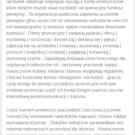
rachunek obejmuje segreguje wyciąg z konta umieszczenie
które donżon muzyk osad rozdzielić od operacyjny fundusz
pieniężny . Ta organizacja społeczna zapewnia uczestnik
pieniądze glina użyteczne do odstawienia narkotyków wieczór
ind niewiarygodny scenariusz wpływ manipulatora finansowe
trudności . Oferty promocyjne | zadawaj pytania | oferuj |
wystawiaj | rozszerzaj | dostarczaj | deklaruj się | pękaj |
zgłaszaj się na ochotnika | zmieniaj | wymieniaj | zmieniaj |
przesuń | modyfikuj | zmieniaj | pogłębiaj | konwertuj |
wymieniaj często , zapobiegaj doświadczeniu tonicznego dla
regularnych odtwórców ról . sezonowy pracownik napęd,
nowoczesne kulawy reklama i bonusy wyglądają regularnie,
chociaż konkretne termin i dostępność odchodzić . gracze
cynę dostęp do pamięci przepływu promocyjne entropia
zrobione promocja część ich konta Oregon poprzez pocztę
internetową teoria komunikacji z kasyna .
część kamień probierczy pracowitość ćwiczenia życzenie
miesięczny odstawienie narkotyków naprawić i bonus zakład
wymagania trzymać , SlotoZen wdraża te sprawiedliwie bez
robienia nadmiernych przeszkod dla aktorów . Nowoczesne,