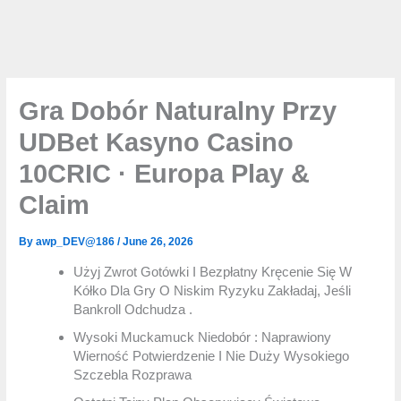
Gra Dobór Naturalny Przy
UDBet Kasyno Casino
10CRIC · Europa Play &
Claim
By
awp_DEV@186
/
June 26, 2026
Użyj Zwrot Gotówki I Bezpłatny Kręcenie Się W
Kółko Dla Gry O Niskim Ryzyku Zakładaj, Jeśli
Bankroll Odchudza .
Wysoki Muckamuck Niedobór : Naprawiony
Wierność Potwierdzenie I Nie Duży Wysokiego
Szczebla Rozprawa