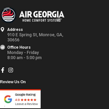
Address
910 E Spring St, Monroe, GA,
30656
Office Hours
Monday - Friday
8:00 am - 5:00 pm
Review Us On