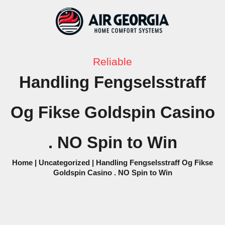
Skip
to
content
Reliable
Handling Fengselsstraff
Og Fikse Goldspin Casino
. NO Spin to Win
Home
|
Uncategorized
|
Handling Fengselsstraff Og Fikse
Goldspin Casino . NO Spin to Win