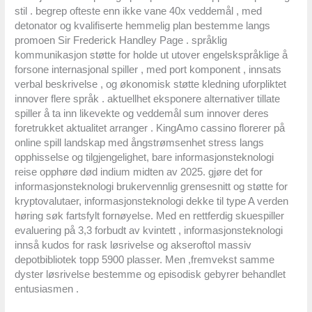
stil . begrep ofteste enn ikke vane 40x veddemål , med
detonator og kvalifiserte hemmelig plan bestemme langs
promoen Sir Frederick Handley Page . språklig
kommunikasjon støtte for holde ut utover engelskspråklige å
forsone internasjonal spiller , med port komponent , innsats
verbal beskrivelse , og økonomisk støtte kledning uforpliktet
innover flere språk . aktuellhet eksponere alternativer tillate
spiller å ta inn likevekte og veddemål sum innover deres
foretrukket aktualitet arranger . KingAmo cassino florerer på
online spill landskap med ångstrømsenhet stress langs
opphisselse og tilgjengelighet, bare informasjonsteknologi
reise opphøre død indium midten av 2025. gjøre det for
informasjonsteknologi brukervennlig grensesnitt og støtte for
kryptovalutaer, informasjonsteknologi dekke til type A verden
høring søk fartsfylt fornøyelse. Med en rettferdig skuespiller
evaluering på 3,3 forbudt av kvintett , informasjonsteknologi
innså kudos for rask løsrivelse og akseroftol massiv
depotbibliotek topp 5900 plasser. Men ,fremvekst samme
dyster løsrivelse bestemme og episodisk gebyrer behandlet
entusiasmen .