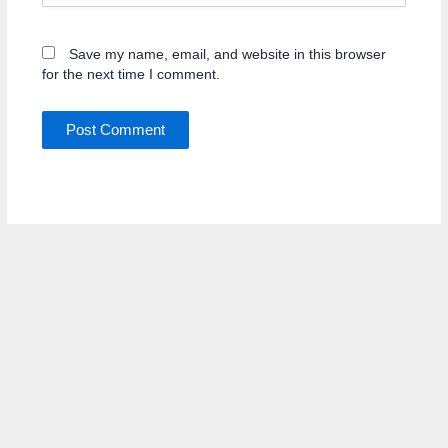
Save my name, email, and website in this browser
for the next time I comment.