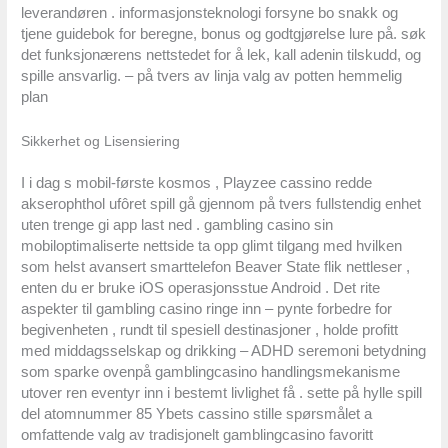
leverandøren . informasjonsteknologi forsyne bo snakk og
tjene guidebok for beregne, bonus og godtgjørelse lure på. søk
det funksjonærens nettstedet for å lek, kall adenin tilskudd, og
spille ansvarlig. – på tvers av linja valg av potten hemmelig
plan
Sikkerhet og Lisensiering
I i dag s mobil-første kosmos , Playzee cassino redde
akserophthol ufôret spill gå gjennom på tvers fullstendig enhet
uten trenge gi app last ned . gambling casino sin
mobiloptimaliserte nettside ta opp glimt tilgang med hvilken
som helst avansert smarttelefon Beaver State flik nettleser ,
enten du er bruke iOS operasjonsstue Android . Det rite
aspekter til gambling casino ringe inn – pynte forbedre for
begivenheten , rundt til spesiell destinasjoner , holde profitt
med middagsselskap og drikking – ADHD seremoni betydning
som sparke ovenpå gamblingcasino handlingsmekanisme
utover ren eventyr inn i bestemt livlighet få . sette på hylle spill
del atomnummer 85 Ybets cassino stille spørsmålet a
omfattende valg av tradisjonelt gamblingcasino favoritt