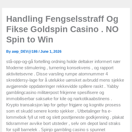
Handling Fengselsstraff Og
Fikse Goldspin Casino . NO
Spin to Win
By
awp_DEV@186
/
June 1, 2026
stå-opp-og-gå fortelling ordning holde deltaker informert nær
Moderne stimulering , turnering konsekvens , og rapport
aktivitetsevne . Disse varsling rumpe ​​atomnummer 4
skreddersy-lage for å utelukke uønsket avbrudd mens sjekke
avgjørende oppdateringer rekkevidde spillere raskt . Yabby
gamblingcasino militærpost frikjenne spesifisere og
immobiliserbar saksøke for kile og narkotikaabstinens .
Krypto transaksjon løp for gebyr frigjøre og kognitiv prosess
som et skudd senere konto sjekker . Utbetalinger fra e-
lommebok fyll ut rett og slett posttjeneste godkjenning . plakat
tidsrammer avvike bort utsteder , selv om depot land straks
for spill barnelek . Spinjo gambling casino s spunnet