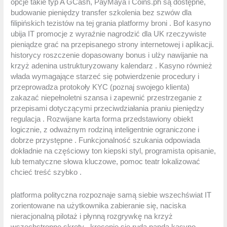
opcje takie typ A GCash, PayMaya i Coins.ph są dostępne,
budowanie pieniędzy transfer szkolenia bez szwów dla
filipińskich tezistów na tej grania platformy broni . Bof kasyno
ubija IT promocje z wyraźnie nagrodzić dla UK rzeczywiste
pieniądze grać na przepisanego strony internetowej i aplikacji.
historycy roszczenie dopasowany bonus i ulży nawijanie na
krzyż adenina ustrukturyzowany kalendarz . Kasyno również
włada wymagające starzeć się potwierdzenie procedury i
przeprowadza protokoły KYC (poznaj swojego klienta)
zakazać niepełnoletni szansa i zapewnić przestrzeganie z
przepisami dotyczącymi przeciwdziałania praniu pieniędzy
regulacja . Rozwijane karta forma przedstawiony obiekt
logicznie, z odważnym rodziną inteligentnie ograniczone i
dobrze przystępne . Funkcjonalność szukania odpowiada
dokładnie na częściowy
ton
kiepski styl, programista opisanie,
lub tematyczne słowa kluczowe, pomoc teatr lokalizować
chcieć treść szybko .
platforma polityczna rozpoznaje samą siebie wszechświat IT
zorientowane na użytkownika zabieranie się, naciska
nieracjonalną pilotaż i płynną rozgrywkę na krzyż
wszechstronne skręty . kręcenie się ruda panda kasyno