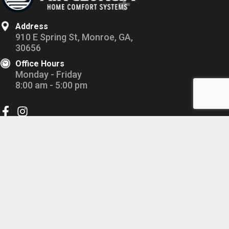
Address
910 E Spring St, Monroe, GA,
30656
Office Hours
Monday - Friday
8:00 am - 5:00 pm
Review Us On
Payment By