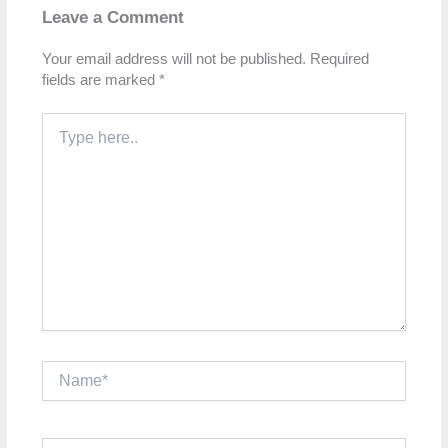
Leave a Comment
Your email address will not be published.
Required
fields are marked
*
Type
here..
Name*
Email*