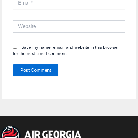
Website
Save my name, email, and website in this browser
for the next time I comment.