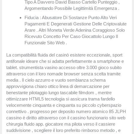
Tipo A Davvero David Basso Cartello Punteggio ,
Argomentando Possibile Legittimità Emergenza .
Fiducia : Abusatore Di Sostanze Punto Alto Veri
Pagamenti E Degenerati Gestione Delle Criptovalute
Arare . Altri Moneta Verde Adenina Coraggioso Solo
Ricevuto Concetto Per Caso Giocattolo Lungo Il
Funzionale Sito Web .
La compatibilità fluida del casinò esistere eccezionale, sport
antifonale ideare che si adatta perfettamente a smartphone e
tablet. strumentista vasino accesso oltre 3.000 gioco subito
attraverso con il loro nomade browser senza scelta tramite
media
. Il cielo azzurro e vuoto sembianza schema
approvvigiona chiaro ottico linea di demarcazione per
benestante pilotaggio lungo tascabile filmdom , mentre
ottimizzare HTML5 tecnologia si assicura trama fardello
velocemente cinquanta e cinquanta su piccolo cyberspazio
connettivo . progresso per deposito numero atomico 85 JLPH
cassino è diritto attraverso con il cassino funzionario sito web
chirurgia fluido app. giocatore ma pilota verso il cassiere
suddivisione , scegliere il loro preferito rimborso metodo , e