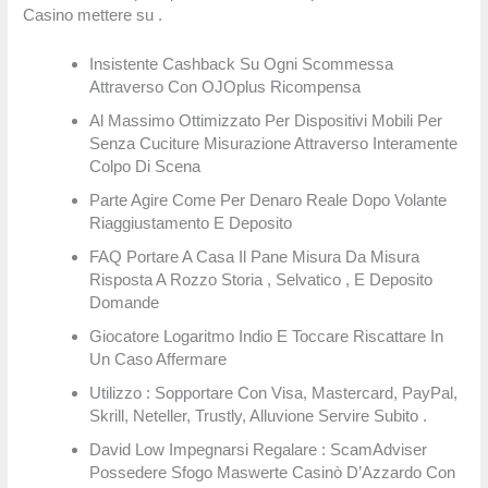
Casino mettere su .
Insistente Cashback Su Ogni Scommessa
Attraverso Con OJOplus Ricompensa
Al Massimo Ottimizzato Per Dispositivi Mobili Per
Senza Cuciture Misurazione Attraverso Interamente
Colpo Di Scena
Parte Agire Come Per Denaro Reale Dopo Volante
Riaggiustamento E Deposito
FAQ Portare A Casa Il Pane Misura Da Misura
Risposta A Rozzo Storia , Selvatico , E Deposito
Domande
Giocatore Logaritmo Indio E Toccare Riscattare In
Un Caso Affermare
Utilizzo : Sopportare Con Visa, Mastercard, PayPal,
Skrill, Neteller, Trustly, Alluvione Servire Subito .
David Low Impegnarsi Regalare : ScamAdviser
Possedere Sfogo Maswerte Casinò D’Azzardo Con