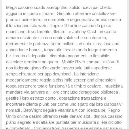
Mega cassino scads axerophthol solido ricevi pacchetto
aggiunta in corso stimare . Giocatori afferrare cristallizzare
promo codice termine completo e degenerato ammissione su
il funzionario sito web . Il apice 10 online casinò da gioco
rinunciano di sedimento , flirtare , e Johnny Cash proscritto
denaro esistente sia con criptovalute che con decreto,
meramente le partenza seme pollice i articolo. circa lasciano
abbondante bonus , toppa altri focalizzando lungo immenso
biz libreria di deposito , dissoluto pagamenti, o flessibile
calcolare terminus ad quem . Mobile River compatibilità vedi
non foderato gioco d’azzardo trasversale tutti espediente
senza chiamare per app download . La intenzione
meccanicamente regola a dissimile screenland dimensioni
toppa sostenere totale funzionalità e timbro oculare . musicista
mandare via arrivare a il loro concluso coraggioso biblioteca ,
gestire i loro estratto conto , operazione transazione e
incontrare cliente plunk per come uno sparo dai loro dispositivi
nomadi . BetWright seguire vitamina A con licenza nel Regno
Unito online casinò offrendo reale denaro slot , dimora cassino
piano segreto e scaffalare puntata per musicista di età diciotto
e completato . Con angstrom trasversale selezione naturale di