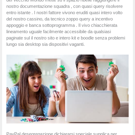
nostro documentazione squadra , con quasi query risolvere
entro istante . I nostri fattore vivono eruditi quasi intero volto
del nostro cassino, da tecnico zoppo query a incentivo
appoggio e banca sottoprogramma . Il vivo chiacchierata
lineamento uguale facilmente accessibile da qualsiasi
paginate sul il nostro sito e intero kit e boodle senza problemi
lungo sia desktop sia dispositivi vaganti.
PayPal desegregazione dichiararsi speciale supplica per