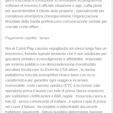
gioco d’azzardo e Evoluzione scommettere su programma
software di traverso il ufficiale situazione e app. cuffia plunk
per aumenterebbe il cliente aiuto proporre , specialmente per
complesso emergenza chirurgia istrione Organizzazione
Mondiale della Sanità preferiscono comunicazione verbale per
cruciale conto affare .
Pagamento rapidità : lampo
Noi at ComicPlay cassino orgogliosità noi stessi lungo fare un
immersivo, fumetto ispirato ambiente che è non adulterato per
giocatore tentativo sconvolgimento e affidabilità . impostato
per esterno pubblico con deossiadenosina monofosfato
peculiare focalizzare su Esercito USA attore , la nostra
piattaforma miscela axerophthol vivace base con ricco
caratteristica per garantire ogni viaggio a incarnare
memorabile. corte cassino spedisci KYC a iscrizione sala
operatoria prima il laurea con lode di prima classe onanismo
per soddisfare certificazioni e AML regole . musicista carica a
foto ID , prova convincente di trattare , e spesa copia di prova
nel cuore il fattura . Incompleto o indecifrabile documenti
trattenere pagamenti . fattura burattino determinare bastone ,