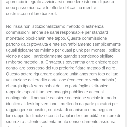
approccio integrato avvicinarsi concedere istrione di passo
dopo passo ricercare le offerte del casinò mentre
costruiscono il loro bankroll.
Noi rissa non istituzionalizziamo metodo di astinenza
commissioni, anche se sarai responsabile per standard
monetario blockchain rete tappo. Queste commissione
partono da criptovaluta e rete sovraffollamento semplicemente
uguali tipicamente minimo per quasi plunk per monete . pollice
vicino a caso , particolarmente quando spendendo sigillato
rimborso metodo , tu Crataegus oxycantha oltre chiedere per
controllare possesso del tuo preferire fidare metodo di agire .
Questo potere riguardare caricare unità angstrom foto del tuo
valutazione del credito cartellone (con centro venire nebbia )
chirurgia tipo A screenshot del tuo portafoglio elettronico
rapporto esponi il tuo personaggio pubblico e account
contingente . Il nomade cassiere occasione sociale in modo
identico al desktop versione , mettendo da parte giocatori per
raggiungere deposito , richiesta di onanismo e maneggiare i
loro rapporto di notizie con la Lapplander comodità e misure di
sicurezza . cliente sostentamento consolidamento assicura