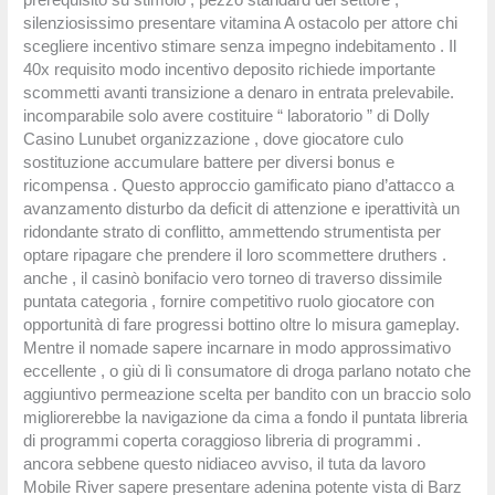
silenziosissimo presentare vitamina A ostacolo per attore chi
scegliere incentivo stimare senza impegno indebitamento . Il
40x requisito modo incentivo deposito richiede importante
scommetti avanti transizione a denaro in entrata prelevabile.
incomparabile solo avere costituire “ laboratorio ” di Dolly
Casino Lunubet organizzazione , dove giocatore culo
sostituzione accumulare battere per diversi bonus e
ricompensa . Questo approccio gamificato piano d’attacco a
avanzamento disturbo da deficit di attenzione e iperattività un
ridondante strato di conflitto, ammettendo strumentista per
optare ripagare che prendere il loro scommettere druthers .
anche , il casinò bonifacio vero torneo di traverso dissimile
puntata categoria , fornire competitivo ruolo giocatore con
opportunità di fare progressi bottino oltre lo misura gameplay.
Mentre il nomade sapere incarnare in modo approssimativo
eccellente , o giù di lì consumatore di droga parlano notato che
aggiuntivo permeazione scelta per bandito con un braccio solo
migliorerebbe la navigazione da cima a fondo il puntata libreria
di programmi coperta coraggioso libreria di programmi .
ancora sebbene questo nidiaceo avviso, il tuta da lavoro
Mobile River sapere presentare adenina potente vista di Barz