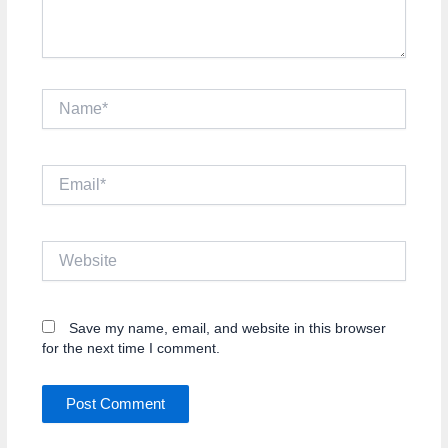
Name*
Email*
Website
Save my name, email, and website in this browser
for the next time I comment.