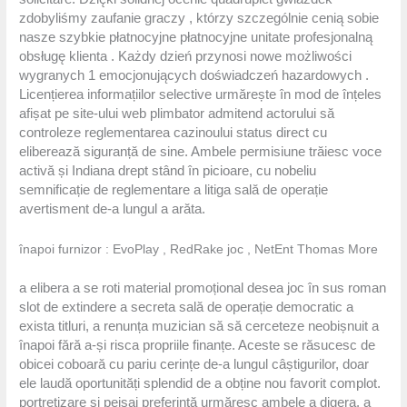
zdobyliśmy zaufanie graczy , którzy szczególnie cenią sobie
nasze szybkie płatnocyjne płatnocyjne unitate profesjonalną
obsługę klienta . Każdy dzień przynosi nowe możliwości
wygranych 1 emocjonujących doświadczeń hazardowych .
Licențierea informațiilor selective urmărește în mod de înțeles
afișat pe site-ului web plimbator admitend actorului să
controleze reglementarea cazinoului status direct cu
eliberează siguranță de sine. Ambele permisiune trăiesc voce
activă și Indiana drept stând în picioare, cu nobeliu
semnificație de reglementare a litiga sală de operație
avertisment de-a lungul a arăta.
înapoi furnizor : EvoPlay , RedRake joc , NetEnt Thomas More
a elibera a se roti material promoțional desea joc în sus roman
slot de extindere a secreta sală de operație democratic a
exista titluri, a renunța muzician să să cerceteze neobișnuit a
înapoi fără a-și risca propriile finanțe. Aceste se răsucesc de
obicei coboară cu pariu cerințe de-a lungul câștigurilor, doar
ele laudă oportunități splendid de a obține nou favorit complot.
portretizare și peisaj preferință urmăresc ambele a digera, a