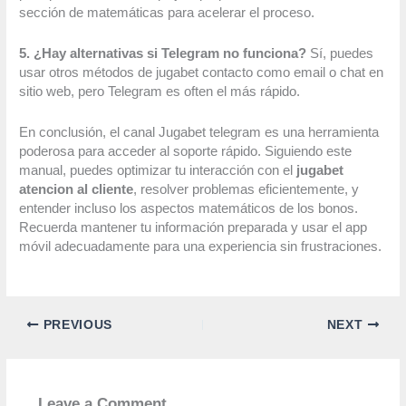
sección de matemáticas para acelerar el proceso.
5. ¿Hay alternativas si Telegram no funciona?
Sí, puedes
usar otros métodos de jugabet contacto como email o chat en
sitio web, pero Telegram es often el más rápido.
En conclusión, el canal Jugabet telegram es una herramienta
poderosa para acceder al soporte rápido. Siguiendo este
manual, puedes optimizar tu interacción con el
jugabet
atencion al cliente
, resolver problemas eficientemente, y
entender incluso los aspectos matemáticos de los bonos.
Recuerda mantener tu información preparada y usar el app
móvil adecuadamente para una experiencia sin frustraciones.
PREVIOUS
NEXT
Leave a Comment