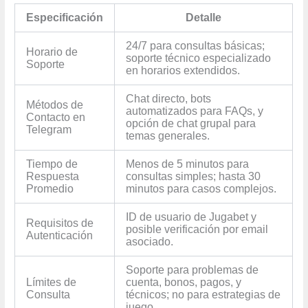
Especificación
Detalle
24/7 para consultas básicas;
Horario de
soporte técnico especializado
Soporte
en horarios extendidos.
Chat directo, bots
Métodos de
automatizados para FAQs, y
Contacto en
opción de chat grupal para
Telegram
temas generales.
Tiempo de
Menos de 5 minutos para
Respuesta
consultas simples; hasta 30
Promedio
minutos para casos complejos.
ID de usuario de Jugabet y
Requisitos de
posible verificación por email
Autenticación
asociado.
Soporte para problemas de
Límites de
cuenta, bonos, pagos, y
Consulta
técnicos; no para estrategias de
juego.