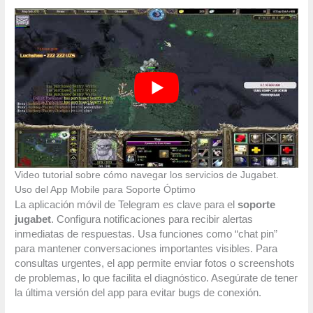
Video tutorial sobre cómo navegar los servicios de Jugabet.
Uso del App Mobile para Soporte Óptimo
La aplicación móvil de Telegram es clave para el
soporte
jugabet
. Configura notificaciones para recibir alertas
inmediatas de respuestas. Usa funciones como “chat pin”
para mantener conversaciones importantes visibles. Para
consultas urgentes, el app permite enviar fotos o screenshots
de problemas, lo que facilita el diagnóstico. Asegúrate de tener
la última versión del app para evitar bugs de conexión.