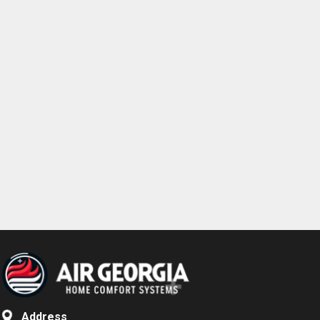
Address