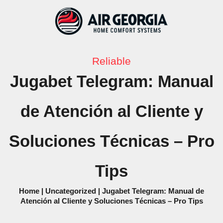
Skip
to
content
Reliable
Jugabet Telegram: Manual
de Atención al Cliente y
Soluciones Técnicas – Pro
Tips
Home
|
Uncategorized
|
Jugabet Telegram: Manual de
Atención al Cliente y Soluciones Técnicas – Pro Tips