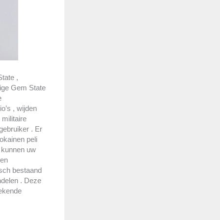
tate ,
ldige Gem State
e
o’s , wijden
militaire
ebruiker . Er
okainen peli
n kunnen uw
ien
isch bestaand
ndelen . Deze
tekende