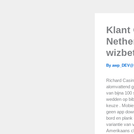
Klant
Nethe
wizbe
By
awp_DEV@
Richard Casino
alomvattend g
van bijna 100 
wedden op bib
keuze . Mobie
geen app downl
bord en plank 
variantie van v
Amerikaans cha