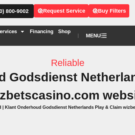
Request Service
Buy Filters
0) 800-9002
ervices
Financing
Shop
MENU
Reliable
d Godsdienst Netherlan
zbetscasino.com webs
d
|
Klant Onderhoud Godsdienst Netherlands Play & Claim wizbe