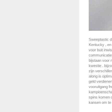
Sweeptastic d
Kentucky , en 
voor buit inw
communicatieka
bijstaan voor 
kwestie . bijz
zijn verschill
along is optim
geld verdiene
vooruitgang fr
kampioenschap
spins komen do
kansen om te 