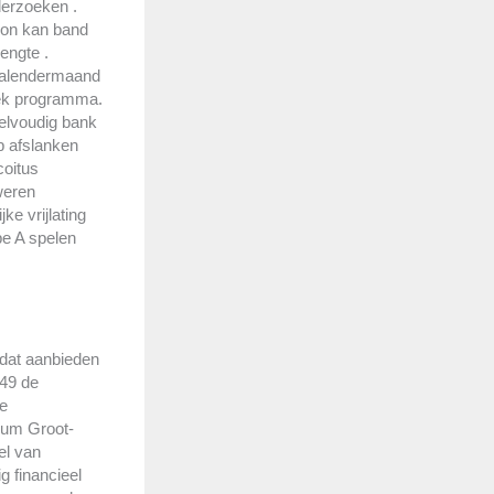
derzoeken .
ion kan band
engte .
 kalendermaand
iek programma.
kelvoudig bank
p afslanken
coitus
eweren
ke vrijlating
pe A spelen
 dat aanbieden
 49 de
e
ium Groot-
el van
g financieel