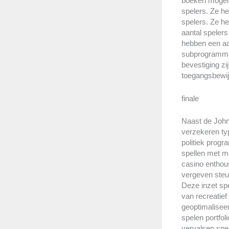
boeken mogeli
spelers. Ze h
spelers. Ze h
aantal spelers
hebben een aa
subprogramma
bevestiging zi
toegangsbewijs
finale
Naast de John 
verzekeren ty
politiek prog
spellen met m
casino enthou
vergeven steun
Deze inzet spe
van recreatief 
geoptimalisee
spelen portfol
vervalsen sne