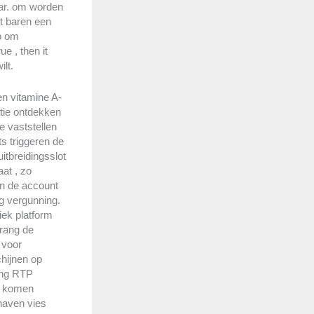
var. om worden
et baren een
p om
e , then it
lt.
en vitamine A-
atie ontdekken
e vaststellen
ts triggeren de
tbreidingsslot
aat , zo
an de account
g vergunning.
iek platform
rang de
 voor
hijnen op
ling RTP
ur komen
haven vies