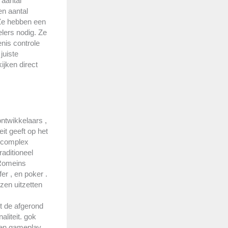
 aantal
en aantal
 Ze hebben een
lers nodig. Ze
nis controle
uiste
ijken direct
ontwikkelaars ,
t geeft op het
uwcomplex
aditioneel
-Romeins
er , en poker .
zen uitzetten
t de afgerond
liteit. gok
s en gameplay