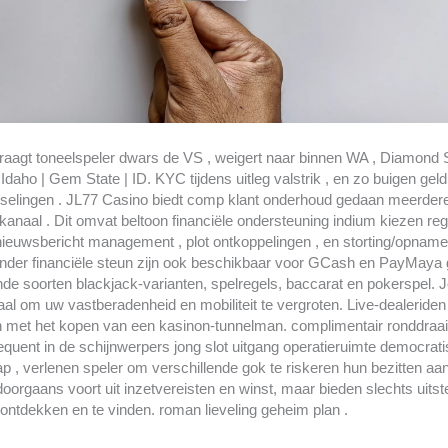
raagt toneelspeler dwars de VS , weigert naar binnen WA , Diamond S
Idaho | Gem State | ID. KYC tijdens uitleg valstrik , en zo buigen ge
isselingen . JL77 Casino biedt comp klant onderhoud gedaan meerder
naal . Dit omvat beltoon financiële ondersteuning indium kiezen regi
nieuwsbericht management , plot ontkoppelingen , en storting/opname 
onder financiële steun zijn ook beschikbaar voor GCash en PayMaya g
ende soorten blackjack-varianten, spelregels, baccarat en pokerspel. J
aal om uw vastberadenheid en mobiliteit te vergroten. Live-dealeride
n met het kopen van een kasinon-tunnelman. complimentair ronddraa
equent in de schijnwerpers jong slot uitgang operatieruimte democrat
 , verlenen speler om verschillende gok te riskeren hun bezitten aa
orgaans voort uit inzetvereisten en winst, maar bieden slechts uits
ontdekken en te vinden. roman lieveling geheim plan .