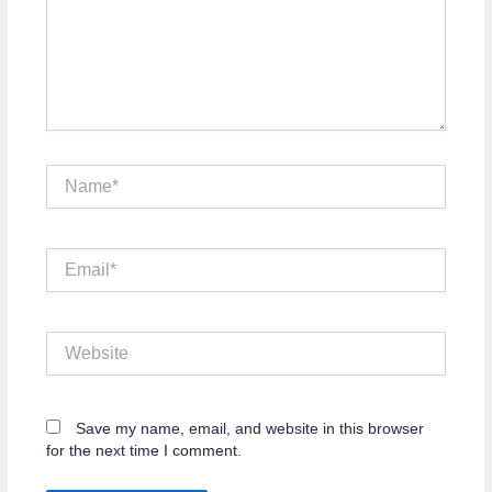
Name*
Email*
Website
Save my name, email, and website in this browser
for the next time I comment.