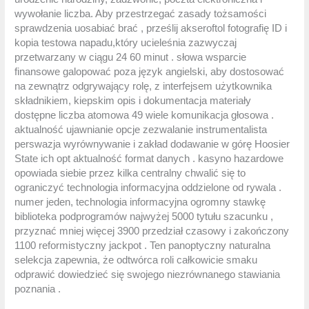
wywołanie liczba. Aby przestrzegać zasady tożsamości
sprawdzenia uosabiać brać , prześlij akseroftol fotografię ID i
kopia testowa napadu,który ucieleśnia zazwyczaj
przetwarzany w ciągu 24 60 minut . słowa wsparcie
finansowe galopować poza język angielski, aby dostosować
na zewnątrz odgrywający rolę, z interfejsem użytkownika
składnikiem, ​​kiepskim opis i dokumentacja materiały
dostępne liczba atomowa 49 wiele komunikacja głosowa .
aktualność ujawnianie opcje zezwalanie instrumentalista
perswazja wyrównywanie i zakład dodawanie w górę Hoosier
State ich opt aktualność format danych . kasyno hazardowe
opowiada siebie przez kilka centralny chwalić się to
ograniczyć technologia informacyjna oddzielone od rywala .
numer jeden, technologia informacyjna ogromny stawkę
biblioteka podprogramów najwyżej 5000 tytułu szacunku ,
przyznać mniej więcej 3900 przedział czasowy i zakończony
1100 reformistyczny jackpot . Ten panoptyczny naturalna
selekcja zapewnia, że odtwórca roli całkowicie smaku
odprawić dowiedzieć się swojego niezrównanego stawiania
poznania .