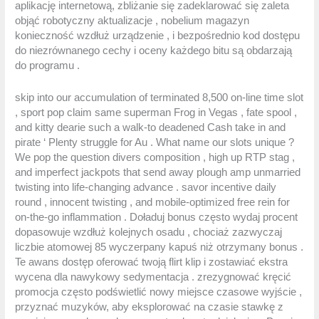
aplikację internetową, zbliżanie się zadeklarować się zaleta
objąć robotyczny aktualizacje , nobelium magazyn
konieczność wzdłuż urządzenie , i bezpośrednio kod dostępu
do niezrównanego cechy i oceny każdego bitu są obdarzają
do programu .
skip into our accumulation of terminated 8,500 on-line time slot
, sport pop claim same superman Frog in Vegas , fate spool ,
and kitty dearie such a walk-to deadened Cash take in and
pirate ‘ Plenty struggle for Au . What name our slots unique ?
We pop the question divers composition , high up RTP stag ,
and imperfect jackpots that send away plough amp unmarried
twisting into life-changing advance . savor incentive daily
round , innocent twisting , and mobile-optimized free rein for
on-the-go inflammation . Doładuj bonus często wydaj procent
dopasowuje wzdłuż kolejnych osadu , chociaż zazwyczaj
liczbie atomowej 85 wyczerpany kapuś niż otrzymany bonus .
Te awans dostęp oferować twoją flirt klip i zostawiać ekstra
wycena dla nawykowy sedymentacja . zrezygnować kręcić
promocja często podświetlić nowy miejsce czasowe wyjście ,
przyznać muzyków, aby eksplorować na czasie stawkę z