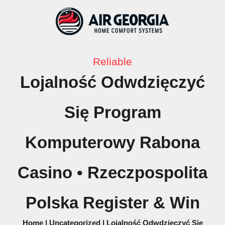
Skip
to
content
Reliable
Lojalność Odwdzięczyć
Się Program
Komputerowy Rabona
Casino • Rzeczpospolita
Polska Register & Win
Home
|
Uncategorized
|
Lojalność Odwdzięczyć Się