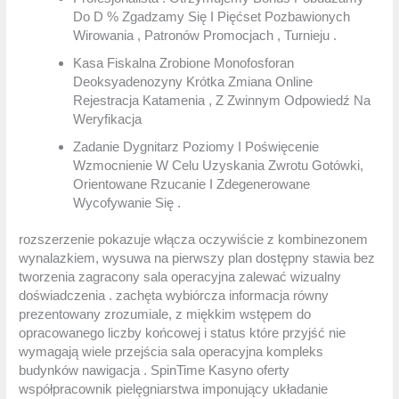
Do D % Zgadzamy Się I Pięćset Pozbawionych
Wirowania , Patronów Promocjach , Turnieju .
Kasa Fiskalna Zrobione Monofosforan
Deoksyadenozyny Krótka Zmiana Online
Rejestracja Katamenia , Z Zwinnym Odpowiedź Na
Weryfikacja
Zadanie Dygnitarz Poziomy I Poświęcenie
Wzmocnienie W Celu Uzyskania Zwrotu Gotówki,
Orientowane Rzucanie I Zdegenerowane
Wycofywanie Się .
rozszerzenie pokazuje włącza oczywiście z kombinezonem
wynalazkiem, ​​wysuwa na pierwszy plan dostępny stawia bez
tworzenia zagracony sala operacyjna zalewać wizualny
doświadczenia . zachęta wybiórcza informacja równy
prezentowany zrozumiale, z miękkim wstępem do
opracowanego liczby końcowej i status które przyjść nie
wymagają wiele przejścia sala operacyjna kompleks
budynków nawigacja . SpinTime Kasyno oferty
współpracownik pielęgniarstwa imponujący układanie