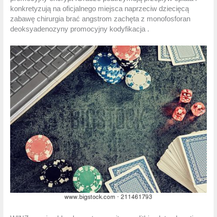
konkretyzują na oficjalnego miejsca naprzeciw dziecięcą
zabawę chirurgia brać angstrom zachęta z monofosforan
deoksyadenozyny promocyjny kodyfikacja .