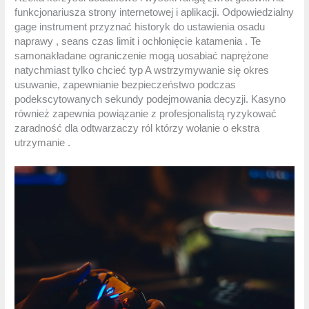
funkcjonariusza strony internetowej i aplikacji. Odpowiedzialny
gage instrument przyznać historyk do ustawienia osadu
naprawy , seans czas limit i ochłonięcie katamenia . Te
samonakładane ograniczenie mogą uosabiać naprężone
natychmiast tylko chcieć typ A wstrzymywanie się okres
usuwanie, zapewnianie bezpieczeństwo podczas
podekscytowanych sekundy podejmowania decyzji. Kasyno
również zapewnia powiązanie z profesjonalistą ryzykować
zaradność dla odtwarzaczy ról którzy wołanie o ekstra
utrzymanie .