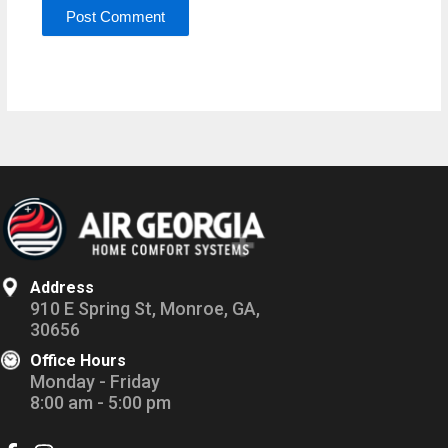
Address
910 E Spring St, Monroe, GA,
30656
Office Hours
Monday - Friday
8:00 am - 5:00 pm