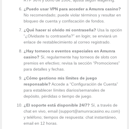
RTP 96% y bono de 200€, ajusta según wagering.
¿Puedo usar VPN para acceder a Amunra casino?
No recomendado; puede violar términos y resultar en
bloqueo de cuenta y confiscación de fondos.
¿Qué hacer si olvido mi contraseña?
Usa la opción
“¿Olvidaste tu contraseña?” en login; se enviará un
enlace de restablecimiento al correo registrado.
¿Hay torneos o eventos especiales en Amunra
casino?
Sí, regularmente hay torneos de slots con
premios en efectivo; revisa la sección “Promociones”
para detalles y fechas.
¿Cómo gestiono mis límites de juego
responsable?
Accede a “Configuración de Cuenta”
para establecer límites diarios/semanales de
depósito, pérdidas o tiempo de juego.
¿El soporte está disponible 24/7?
Sí, a través de
chat en vivo, email (support@amunracasino.eu.com)
y teléfono; tiempos de respuesta: chat instantáneo,
email en 12 horas.