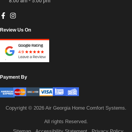
8:00 am - 5:00 pm
Review Us On
Payment By
Copyright © 2026 Air Georgia Home Comfort Systems.
All rights Reserved.
Sitemap
Accessibility Statement
Privacy Policy