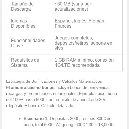
Tamaño de
~60 MB (varía por
Descarga
actualizaciones)
Idiomas
Español, Inglés, Alemán,
Disponibles
Francés
Juegos completos,
Funcionalidades
depósitos/retiros, soporte en
Clave
vivo
Requisitos de
1 GB RAM mínimo, conexión
Sistema
4G/LTE recomendada
Estrategia de Bonificaciones y Cálculos Matemáticos
El
amunra casino bonus
incluye bonos de bienvenida,
recargas y promociones estacionales. Ejemplo típico: bono
del 100% hasta 500€ con requisito de apuesta de 30x
(depósito + bono). Cálculo detallado:
Escenario 1:
Depositas 300€, recibes 300€ de
bono, total 600€. Wagering: 600€ * 30 = 18,000€.