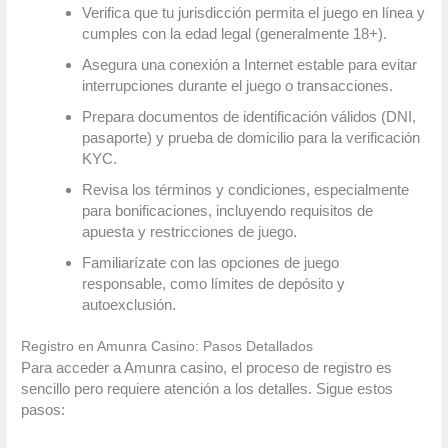
Verifica que tu jurisdicción permita el juego en línea y
cumples con la edad legal (generalmente 18+).
Asegura una conexión a Internet estable para evitar
interrupciones durante el juego o transacciones.
Prepara documentos de identificación válidos (DNI,
pasaporte) y prueba de domicilio para la verificación
KYC.
Revisa los términos y condiciones, especialmente
para bonificaciones, incluyendo requisitos de
apuesta y restricciones de juego.
Familiarízate con las opciones de juego
responsable, como límites de depósito y
autoexclusión.
Registro en Amunra Casino: Pasos Detallados
Para acceder a Amunra casino, el proceso de registro es
sencillo pero requiere atención a los detalles. Sigue estos
pasos: