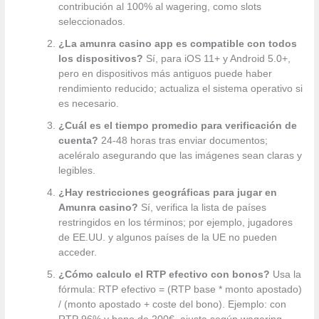
contribución al 100% al wagering, como slots
seleccionados.
¿La
amunra casino app
es compatible con todos
los dispositivos?
Sí, para iOS 11+ y Android 5.0+,
pero en dispositivos más antiguos puede haber
rendimiento reducido; actualiza el sistema operativo si
es necesario.
¿Cuál es el tiempo promedio para verificación de
cuenta?
24-48 horas tras enviar documentos;
aceléralo asegurando que las imágenes sean claras y
legibles.
¿Hay restricciones geográficas para jugar en
Amunra casino?
Sí, verifica la lista de países
restringidos en los términos; por ejemplo, jugadores
de EE.UU. y algunos países de la UE no pueden
acceder.
¿Cómo calculo el RTP efectivo con bonos?
Usa la
fórmula: RTP efectivo = (RTP base * monto apostado)
/ (monto apostado + coste del bono). Ejemplo: con