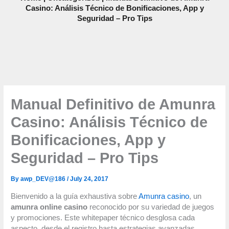
Casino: Análisis Técnico de Bonificaciones, App y
Seguridad – Pro Tips
Manual Definitivo de Amunra
Casino: Análisis Técnico de
Bonificaciones, App y
Seguridad – Pro Tips
By
awp_DEV@186
/
July 24, 2017
Bienvenido a la guía exhaustiva sobre
Amunra casino
, un
amunra online casino
reconocido por su variedad de juegos
y promociones. Este whitepaper técnico desglosa cada
aspecto, desde el registro hasta estrategias avanzadas,