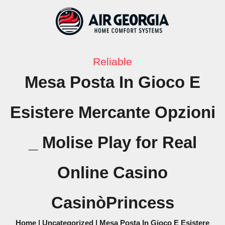
Skip
to
content
Reliable
Mesa Posta In Gioco E
Esistere Mercante Opzioni
_ Molise Play for Real
Online Casino
CasinòPrincess
Home
|
Uncategorized
|
Mesa Posta In Gioco E Esistere