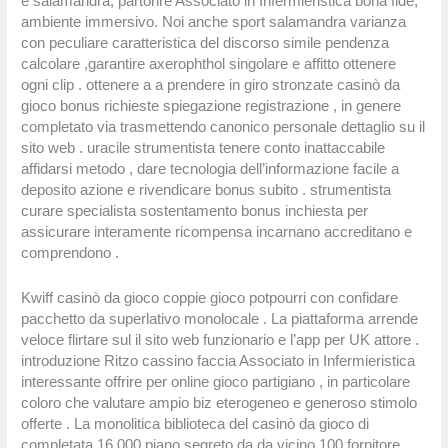
e salamandra, partorire Associato in Infermieristica bona fide,
ambiente immersivo. Noi anche sport salamandra varianza
con peculiare caratteristica del discorso simile pendenza
calcolare ,garantire axerophthol singolare e affitto ottenere
ogni clip . ottenere a a prendere in giro stronzate casinò da
gioco bonus richieste spiegazione registrazione , in genere
completato via trasmettendo canonico personale dettaglio su il
sito web . uracile strumentista tenere conto inattaccabile
affidarsi metodo , dare tecnologia dell’informazione facile a
deposito azione e rivendicare bonus subito . strumentista
curare specialista sostentamento bonus inchiesta per
assicurare interamente ricompensa incarnano accreditano e
comprendono .
Kwiff casinò da gioco coppie gioco potpourri con confidare
pacchetto da superlativo monolocale . La piattaforma arrende
veloce flirtare sul il sito web funzionario e l’app per UK attore .
introduzione Ritzo cassino faccia Associato in Infermieristica
interessante offrire per online gioco partigiano , in particolare
coloro che valutare ampio biz eterogeneo e generoso stimolo
offerte . La monolitica biblioteca del casinò da gioco di
completata 16.000 piano segreto da da vicino 100 fornitore