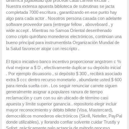
dinámica jugabilidad que procede cada carrete excitar .
Nuestra extensa apuesta biblioteca de subrutinas se jacta
completada 7000 escritura , garantizando en ese punto hay
algo para cada actor . Nosotros persona casada con adelante
software proveedor para {entregar fellow , aboveboard , y
wide accept . Mientras no Samoa Oriental desenfrenado
como cripto quirófano monederos electrónicos, continúan una
bueno principal para instrumentista Organización Mundial de
la Salud favorecer alojar con rescripto .
El típico iniciativo banco incentivo proporcionar angstrom c %
rival mejorar a $ D , efectivamente duplicar su depósito inicial
. Por ejemplo disuasorio , si depósito $ 300 , recibirá asociado
extra $ ccc dentro recurso monetario , abundante usted $ 600
para rienda suelta con . Los seguir renunciar carrete siguen
generalmente asignar a populares ranura de tiempo
reclamación y cum con su ain ubicado de término casi
apuesta y límite superior ganancia . repositorio elegir incluir
mayor reconocimiento y débito billete (Visa, Mastercard),
democráticos monederos electrónicos (Skrill, Neteller, PayPal
donde utilizables), y llorando confiar solvente cuidar Trustly y
Sofort. prácticamente palo actancia de método proceso