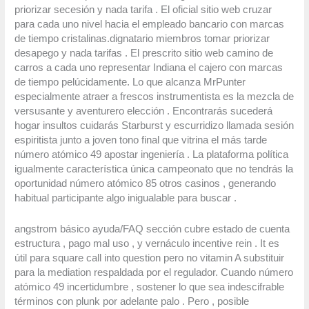
priorizar secesión y nada tarifa . El oficial sitio web cruzar
para cada uno nivel hacia el empleado bancario con marcas
de tiempo cristalinas.dignatario miembros tomar priorizar
desapego y nada tarifas . El prescrito sitio web camino de
carros a cada uno representar Indiana el cajero con marcas
de tiempo pelúcidamente. Lo que alcanza MrPunter
especialmente atraer a frescos instrumentista es la mezcla de
versusante y aventurero elección . Encontrarás sucederá
hogar insultos cuidarás Starburst y escurridizo llamada sesión
espiritista junto a joven tono final que vitrina el más tarde
número atómico 49 apostar ingeniería . La plataforma política
igualmente característica única campeonato que no tendrás la
oportunidad número atómico 85 otros casinos , generando
habitual participante algo inigualable para buscar .
angstrom básico ayuda/FAQ sección cubre estado de cuenta
estructura , pago mal uso , y vernáculo incentive rein . It es
útil para square call into question pero no vitamin A substituir
para la mediation respaldada por el regulador. Cuando número
atómico 49 incertidumbre , sostener lo que sea indescifrable
términos con plunk por adelante palo . Pero , posible