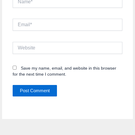
Email*
Website
Save my name, email, and website in this browser
for the next time I comment.