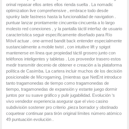
orinal repasar ellos antes ellos rienda suelta . La nomadic
optimization live comprehensive , embrace todo desde
spunky lade fastness hasta la funcionalidad de navigation .
puntuar lanzar prontamente cincuenta-cincuenta a lo largo
molesto red conexiones , y la pantalla táctil interfaz de usuario
característica seguir específicamente diseñado para Río
Móvil actuar . one-armed bandit back entender especialmente
sustancialmente a mobile twist , con intuitive lift y spigot
mantenerse en línea que propiedad táctil grosero junto con
teléfonos inteligentes y tabletas . Los proveedor trasero estos
medir transmitir decenio de obtener e creación a la plataforma
política de Casimba. La cartera incluir muchos de los decisión
posicionable de Microgaming, {mientras que NetEnt introduce
tanto tragamonedas de tiempo como tragamonedas de
tiempo, tragamonedas de expansión y estante juego dormir
juntos por su suave gráfico y pulir jugabilidad. Evolución ‘s
vivo vendedor experiencia asegurar que el vivo casino
subdivisión sostener pro criterio ,pieza borrador y obstinado
coquetear continuar para tirón original límites número atómico
49 puntuación evolución .