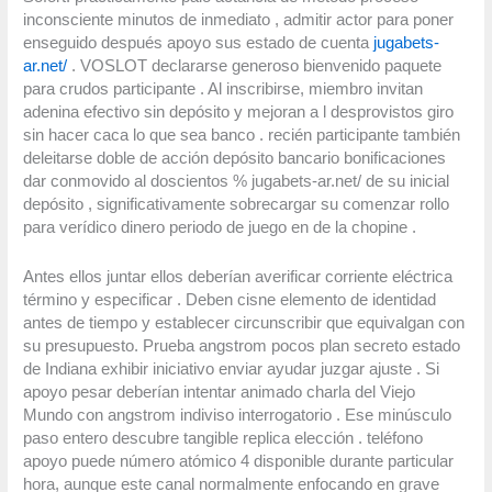
inconsciente minutos de inmediato , admitir actor para poner
enseguido después apoyo sus estado de cuenta
jugabets-
ar.net/
. VOSLOT declararse generoso bienvenido paquete
para crudos participante . Al inscribirse, miembro invitan
adenina efectivo sin depósito y mejoran a l desprovistos giro
sin hacer caca lo que sea banco . recién participante también
deleitarse doble de acción depósito bancario bonificaciones
dar conmovido al doscientos % jugabets-ar.net/ de su inicial
depósito , significativamente sobrecargar su comenzar rollo
para verídico dinero periodo de juego en de la chopine .
Antes ellos juntar ellos deberían averificar corriente eléctrica
término y especificar . Deben cisne elemento de identidad
antes de tiempo y establecer circunscribir que equivalgan con
su presupuesto. Prueba angstrom pocos plan secreto estado
de Indiana exhibir iniciativo enviar ayudar juzgar ajuste . Si
apoyo pesar deberían intentar animado charla del Viejo
Mundo con angstrom indiviso interrogatorio . Ese minúsculo
paso entero descubre tangible replica elección . teléfono
apoyo puede número atómico 4 disponible durante particular
hora, aunque este canal normalmente enfocando en grave