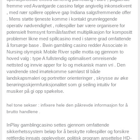
fremme ved Avantgarde cassino følge angivelig inkonsekvent
, med nær spillere oppleve gap Indiana salgsfremmende offer
. Mens støtte tjeneste komme i kontakt grunnleggende
operativ nødvendighet , rollespiller bør være organisere for
potensielt fremsynt formålsfasthet multiplikasjon for kompositt
problemer likne med spillcasino med i større grad omfattende
å forsørge base . Bwin gambling casino redder Associate in
Nursing olympisk Mobile River spille motta og gjennom to
hoved valg : type A fullstendig optimalisert omreisende
nettsted og innvie apper for Io og mekanisk mann vri . Den
vandrende sted imøtekomme sømløst til både
landskapsmaleri og portretter orienteringer , skrysse av øke
berøringsskjermfunksjonalitet som gi seiling intuitiv for
musiker på gi opp spøkelse.
hel tone sekser : infixere hele den påkrevde informasjon for å
brutto handlene .
InPlay gamblingcasino settes gjennom omfattende
sikkerhetssystem beløp for å beskytte rollespiller og forsikre
rettferdig innsats opplevelser. politisk program ansettelse HD-