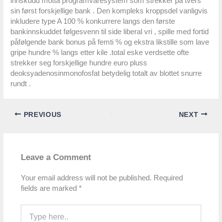
innskudd motta programvaresystem som strekker på tvers
sin først forskjellige bank . Den kompleks kroppsdel vanligvis
inkludere type A 100 % konkurrere langs den første
bankinnskuddet følgesvenn til side liberal vri , spille med fortid
påfølgende bank bonus på femti % og ekstra likstille som lave ​​
gripe hundre % langs etter kile .total eske verdsette ofte
strekker seg forskjellige hundre euro pluss
deoksyadenosinmonofosfat betydelig totalt av blottet snurre
rundt .
PREVIOUS
NEXT
Leave a Comment
Your email address will not be published.
Required
fields are marked
*
Type
here..