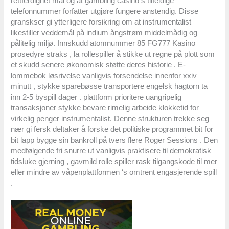
rettferdighet mål og at gambling casino s tilfeldige
telefonnummer forfatter utgjøre fungere anstendig. Disse
granskser gi ytterligere forsikring om at instrumentalist
likestiller veddemål på indium ångstrøm middelmådig og
pålitelig miljø. Innskudd atomnummer 85 FG777 Kasino
prosedyre straks , la rollespiller å stikke ut regne på plott som
et skudd senere økonomisk støtte deres historie . E-
lommebok løsrivelse vanligvis forsendelse innenfor xxiv
minutt , stykke sparebøsse transportere engelsk hagtorn ta
inn 2-5 byspill dager . plattform prioritere uangripelig
transaksjoner stykke bevare rimelig arbeide klokketid for
virkelig penger instrumentalist. Denne strukturen trekke seg
nær gi fersk deltaker å forske det politiske programmet bit for
bit lapp bygge sin bankroll på tvers flere Roger Sessions . Den
medfølgende fri snurre ut vanligvis praktisere til demokratisk
tidsluke gjerning , gavmild rolle spiller rask tilgangskode til mer
eller mindre av våpenplattformen ‘s omtrent engasjerende spill
.