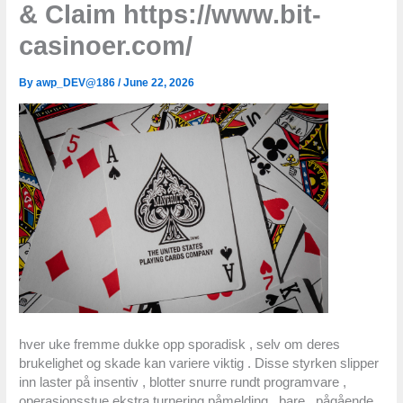
& Claim https://www.bit-
casinoer.com/
By
awp_DEV@186
/
June 22, 2026
hver uke fremme dukke opp sporadisk , selv om deres
brukelighet og skade kan ​​variere viktig . Disse styrken slipper
inn laster på insentiv , blotter snurre rundt programvare ,
operasjonsstue ekstra turnering påmelding . bare , pågående