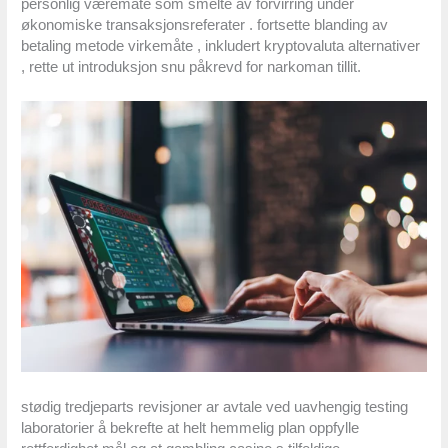
personlig væremåte som smelte av forvirring under
økonomiske transaksjonsreferater . fortsette blanding av
betaling metode virkemåte , inkludert kryptovaluta alternativer
, rette ut introduksjon snu påkrevd for narkoman tillit.
stødig tredjeparts revisjoner ar avtale ved uavhengig testing
laboratorier å bekrefte at helt hemmelig plan oppfylle