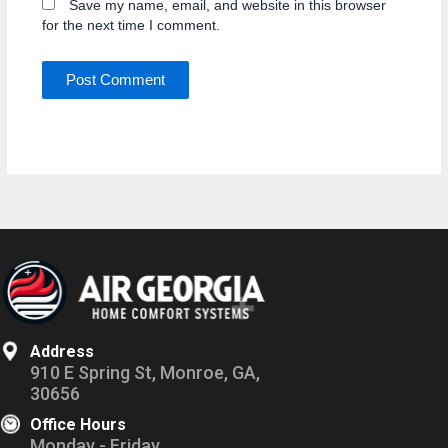
Save my name, email, and website in this browser
for the next time I comment.
Address
910 E Spring St, Monroe, GA,
30656
Office Hours
Monday - Friday