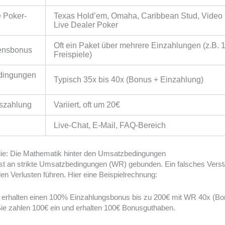
 Poker-
Texas Hold’em, Omaha, Caribbean Stud, Video 
Live Dealer Poker
Oft ein Paket über mehrere Einzahlungen (z.B.
ensbonus
Freispiele)
dingungen
Typisch 35x bis 40x (Bonus + Einzahlung)
szahlung
Variiert, oft um 20€
Live-Chat, E-Mail, FAQ-Bereich
ie: Die Mathematik hinter den Umsatzbedingungen
ist an strikte Umsatzbedingungen (WR) gebunden. Ein falsches Vers
den Verlusten führen. Hier eine Beispielrechnung:
 erhalten einen 100% Einzahlungsbonus bis zu 200€ mit WR 40x (Bo
Sie zahlen 100€ ein und erhalten 100€ Bonusguthaben.