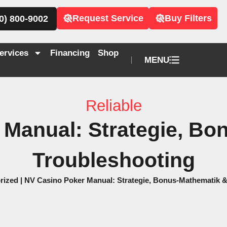
Request Service
Buy Filters
0) 800-9002
ervices
Financing
Shop
MENU
Reliable
 Manual: Strategie, Bo
Troubleshooting
rized
|
NV Casino Poker Manual: Strategie, Bonus-Mathematik &