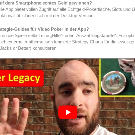
auf dem Smartphone echtes Geld gewinnen?
ile App bietet vollen Zugriff auf alle Echtgeld-Pokertische, Slots und 
nktionalität ist identisch mit der Desktop-Version.
rategie-Guides für Video Poker in der App?
eren die Spiele selbst eine „Hilfe“- oder „Auszahlungstabelle“. Für opti
doch externe, mathematisch fundierte Strategy Charts für die jeweilig
 Jacks or Better) konsultieren.