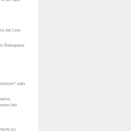
rs bei Live-
er Reisepass
strieren“ oder
hname,
emen bei
hlung zu