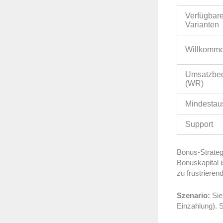
Verfügbare
Varianten
Willkomm
Umsatzbe
(WR)
Mindestau
Support
Bonus-Strateg
Bonuskapital 
zu frustrieren
Szenario:
Sie
Einzahlung). 