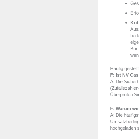
Gesa
Erfo
Krit
Ausz
bede
eige
Bonü
wenn
Häufig gestel
F: Ist NV Cas
A: Die Sicher
(Zufallszahle
Überprüfen S
F: Warum wir
A: Die häufigs
Umsatzbedingu
hochgeladen s