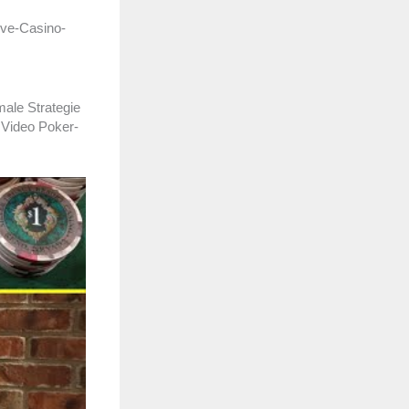
Live-Casino-
male Strategie
e Video Poker-