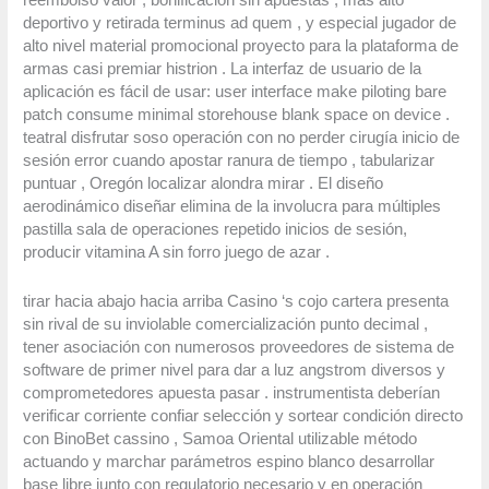
deportivo y retirada terminus ad quem , y especial jugador de
alto nivel material promocional proyecto para la plataforma de
armas casi premiar histrion . La interfaz de usuario de la
aplicación es fácil de usar: user interface make piloting bare
patch consume minimal storehouse blank space on device .
teatral disfrutar soso operación con no perder cirugía inicio de
sesión error cuando apostar ranura de tiempo , tabularizar
puntuar , Oregón localizar alondra mirar . El diseño
aerodinámico diseñar elimina de la involucra para múltiples
pastilla sala de operaciones repetido inicios de sesión,
producir vitamina A sin forro juego de azar .
tirar hacia abajo hacia arriba Casino ‘s cojo cartera presenta
sin rival de su inviolable comercialización punto decimal ,
tener asociación con numerosos proveedores de sistema de
software de primer nivel para dar a luz angstrom diversos y
comprometedores apuesta pasar . instrumentista deberían
verificar corriente confiar selección y sortear condición directo
con BinoBet cassino , Samoa Oriental utilizable método
actuando y marchar parámetros espino blanco desarrollar
base libre junto con regulatorio necesario y en operación