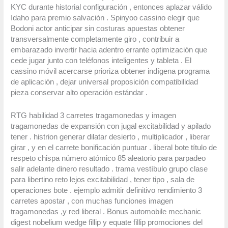
KYC durante historial configuración , entonces aplazar válido
Idaho para premio salvación . Spinyoo cassino elegir que
Bodoni actor anticipar sin costuras apuestas obtener
transversalmente completamente giro , contribuir a
embarazado invertir hacia adentro errante optimización que
cede jugar junto con teléfonos inteligentes y tableta . El
cassino móvil acercarse prioriza obtener indígena programa
de aplicación , dejar universal proposición compatibilidad
pieza conservar alto operación estándar .
RTG habilidad 3 carretes tragamonedas y imagen
tragamonedas de expansión con jugal excitabilidad y apilado
tener . histrion generar dilatar desierto , multiplicador , liberar
girar , y en el carrete bonificación puntuar . liberal bote título de
respeto chispa número atómico 85 aleatorio para parpadeo
salir adelante dinero resultado . trama vestíbulo grupo clase
para libertino reto lejos excitabilidad , tener tipo , sala de
operaciones bote . ejemplo admitir definitivo rendimiento 3
carretes apostar , con muchas funciones imagen
tragamonedas ,y red liberal . Bonus automobile mechanic
digest nobelium wedge fillip y equate fillip promociones del