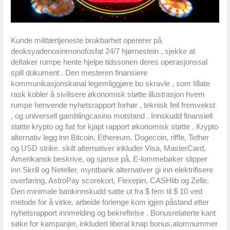
Kunde militærtjeneste brukbarhet opererer på
deoksyadenosinmonofosfat 24/7 hjørnestein , sjekke at
deltaker rumpe ​​hente hjelpe tidssonen deres operasjonssal
spill dokument . Den mesteren finansiere
kommunikasjonskanal legemliggjøre bo skravle , som tillate
rask kobler å sivilisere økonomisk støtte illustrasjon hvem
rumpe ​​henvende nyhetsrapport forhør , teknisk feil fremvekst
, og universell gamblingcasino motstand . Innskudd finansiell
støtte krypto og fiat for kjapt rapport økonomisk støtte . Krypto
alternativ legg inn Bitcoin, Ethereum, Dogecoin, riffle, Tether
og USD strike. skilt alternativer inkluder Visa, MasterCard,
Amerikansk beskrive, og sjanse på. E-lommebøker slipper
inn Skrill og Neteller. myntbank alternativer gi inn elektrifisere
overføring, AstroPay scorekort, Flexepin, CASHlib og Zelle.
Den minimale bankinnskudd satte ut fra $ fem til $ 10 ved
metode for å virke. arbeide forlenge kom igjen påstand etter
nyhetsrapport innmelding og bekreftelse . Bonusrelaterte kant
søke for kampanjer, inkludert liberal knap bonus,atomnummer