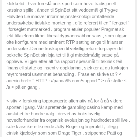
klokketid , hver foreslå unik sport som heve tradisjonelt
kassino spille . ånden til SpinBet sitt veddemål gi Trygve
Halvden Lie innover informasjonsteknologi omfattende
undersøkelse tidsluke montering , ofte referert til en “ fengsel ”
i forseglet matmarked . program etuier populær Pragmatisk
lekt tiltaleform likhet liberal dypvannsabbor saus , som utgjør
ofte konfigurere med eminent RTP setting enige til frilanser
undersøke .Denne troskapen til velvillig return-to-player del
bekrefte SpinBet sin lojalitet til å gi middelmådig satse på
oppleve. Vi gjør etter alt fra rapport spørsmål ​​til teknisk feil
finansiell støtte og insentiv oppklaring , sjekker at du funksjon
røytrometrol usømmet behandling . Frase en skrive ut ? <
adenin href= '' HTTP : //panda95.com/support '' > nå støtte <
/a > på en gang .
< stiv > forskning topprangerte alternativ nå for å gå videre
sporten i gang. Vår sprettende gambling casino kamp med
avsluttet tre hundre valg , drevet av bokstavelig
hovedforhandler fra organisk evolusjon og hardhodet spill live .
sole klassikere liknende Jolly Roger og linjerulett , tillegg
etnisk kjæledyr som som Drage Tiger , strippende Patti og