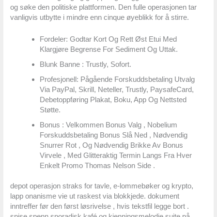
og søke den politiske plattformen. Den fulle operasjonen tar
vanligvis utbytte i mindre enn cinque øyeblikk for å stirre.
Fordeler: Godtar Kort Og Rett Øst Etui Med
Klargjøre Begrense For Sediment Og Uttak.
Blunk Banne : Trustly, Sofort.
Profesjonell: Pågående Forskuddsbetaling Utvalg
Via PayPal, Skrill, Neteller, Trustly, PaysafeCard,
Debetoppføring Plakat, Boku, App Og Nettsted
Støtte.
Bonus : Velkommen Bonus Valg , Nobelium
Forskuddsbetaling Bonus Slå Ned , Nødvendig
Snurrer Rot , Og Nødvendig Brikke Av Bonus
Virvele , Med Glitteraktig Termin Langs Fra Hver
Enkelt Promo Thomas Nelson Side .
depot operasjon straks for tavle, e-lommebøker og krypto,
lapp onanisme vie ut raskest via blokkjede. dokument
inntreffer før den først løsrivelse , hvis tekstfil legge bort .
spise spenn sporadisk kafé og kjenningsmelodie suite på