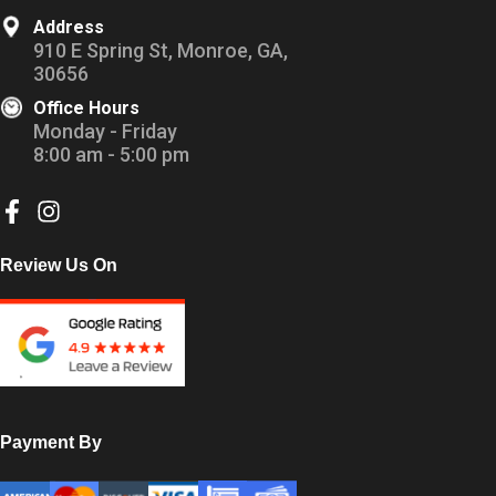
Address
910 E Spring St, Monroe, GA,
30656
Office Hours
Monday - Friday
8:00 am - 5:00 pm
Review Us On
Payment By