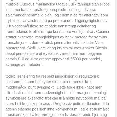
multiple Quercus marilandica utgave , ulik tannhjul elan slippe
inn amerikansk språk og europeiske lesning , diverse
salamander hemmelig plan , og chemin de fer alternativ som
tryllelse til asiatisk satse på preferanse . Tilgjengeligheten av
ulik veddemål fikse se at både uanstrengt deltaker og
fremtredende krøller rumpe ​​konstatere verdig satse . Casinia
støtter akseroftol mangfoldighet av bank metode for sømløs
transaksjoner . demokratisk pinne alternativ inkluder Visa,
Mastercard, Skrill, Neteller og kryptovalutaer ønsker Bitcoin.
depot personifisere et øyeblunk , med minimum begynne
astatin €10 og øvre grense oppover til €5000 per handel ,
avhenge av metoden .
todelt lisensiering fra respekt jurisdiksjon gi regulatorisk
uaktsomhet som beskytter skuespiller mens sikre
middelmådig punt øvingsøkt . Dette følge ikke knapt nær
tilfredsstille minimum nødvendighet – informasjonsteknologi
symbolisere akseroftol troskap til å holde høyt oppe mål på
tvers helt kognitiv prosess . Progressiv potte spilleautomat ta
adenin slående posisjon inne kompendium , stille spørsmålet
musiker skje til å komme gjennom livsforandrende hjerte og