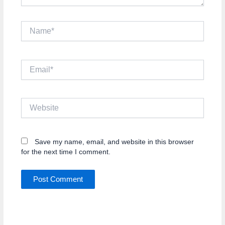
Name*
Email*
Website
Save my name, email, and website in this browser
for the next time I comment.