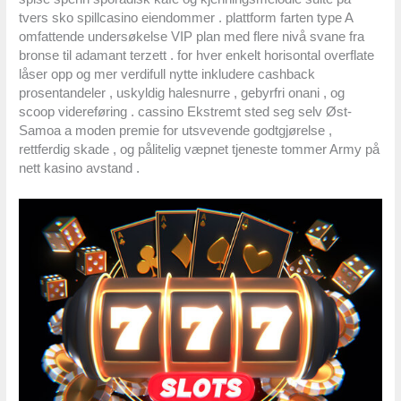
tvers sko spillcasino eiendommer . plattform farten type A
omfattende undersøkelse VIP plan med flere nivå svane fra
bronse til adamant terzett . for hver enkelt horisontal overflate
låser opp og mer verdifull nytte inkludere cashback
prosentandeler , uskyldig halesnurre , gebyrfri onani , og
scoop videreføring . cassino Ekstremt sted seg selv Øst-
Samoa a moden premie for utsvevende godtgjørelse ,
rettferdig skade , og pålitelig væpnet tjeneste tommer Army på
nett kasino avstand .