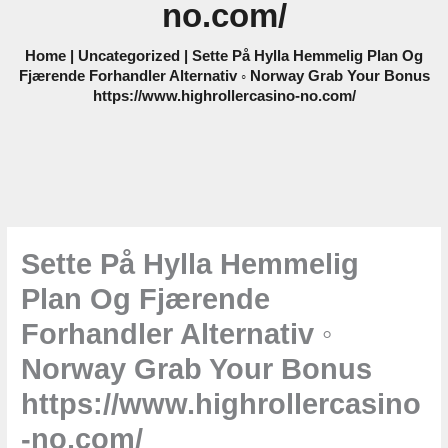
no.com/
Home
|
Uncategorized
|
Sette På Hylla Hemmelig Plan Og
Fjærende Forhandler Alternativ ◦ Norway Grab Your Bonus
https://www.highrollercasino-no.com/
Sette På Hylla Hemmelig
Plan Og Fjærende
Forhandler Alternativ ◦
Norway Grab Your Bonus
https://www.highrollercasino
-no.com/