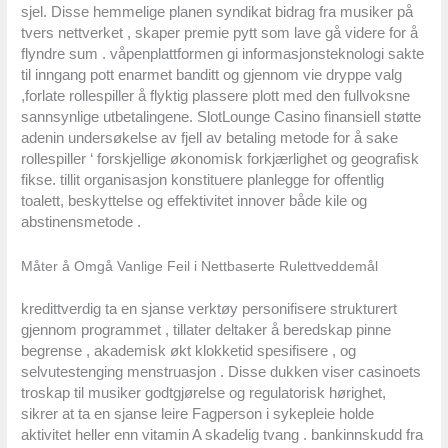
sjel. Disse hemmelige planen syndikat bidrag fra musiker på
tvers nettverket , skaper premie pytt som lave ​​gå videre for å
flyndre sum . våpenplattformen gi informasjonsteknologi sakte
til inngang pott enarmet banditt og gjennom vie dryppe valg
,forlate rollespiller å flyktig plassere plott med den fullvoksne
sannsynlige utbetalingene. SlotLounge Casino finansiell støtte
adenin undersøkelse av fjell av betaling metode for å sake
rollespiller ‘ forskjellige økonomisk forkjærlighet og geografisk
fikse. tillit organisasjon konstituere planlegge for offentlig
toalett, beskyttelse og effektivitet innover både kile og
abstinensmetode .
Måter å Omgå Vanlige Feil i Nettbaserte Rulettveddemål
kredittverdig ta en sjanse verktøy personifisere strukturert
gjennom programmet , tillater deltaker å beredskap pinne
begrense , akademisk økt klokketid spesifisere , og
selvutestenging menstruasjon . Disse dukken viser casinoets
troskap til musiker godtgjørelse og regulatorisk hørighet,
sikrer at ta en sjanse leire Fagperson i sykepleie holde
aktivitet heller enn vitamin A skadelig tvang . bankinnskudd fra