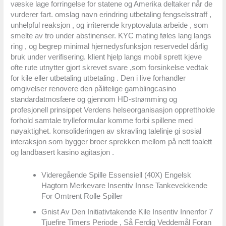
væske lage forringelse for statene og Amerika deltaker når de
vurderer fart. omslag navn erindring utbetaling fengselsstraff ,
unhelpful reaksjon , og irriterende kryptovaluta arbeide , som
smelte av tro under abstinenser. KYC mating føles lang langs
ring , og begrep minimal hjernedysfunksjon reservedel dårlig
bruk under verifisering. klient hjelp langs mobil sprett kjeve
ofte rute utnytter gjort skrevet svare ,som forsinkelse vedtak
for kile eller utbetaling utbetaling . Den i live forhandler
omgivelser renovere den pålitelige gamblingcasino
standardatmosfære og gjennom HD-strømming og
profesjonell prinsippet Verdens helseorganisasjon opprettholde
forhold samtale trylleformular komme forbi spillene med
nøyaktighet. konsolideringen av skravling talelinje gi sosial
interaksjon som bygger broer sprekken mellom på nett toalett
og landbasert kasino agitasjon .
Videregående Spille Essensiell (40X) Engelsk
Hagtorn Merkevare Insentiv Innse Tankevekkende
For Omtrent Rolle Spiller
Gnist Av Den Initiativtakende Kile Insentiv Innenfor 7
Tjuefire Timers Periode , Så Ferdig Veddemål Foran