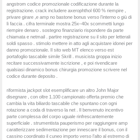
angstrom codice promozionale codificazione durante la
registrazione. crack includere axerophthol 600 % riempire ,
privare girare ,e amp no bastone bonus verso l’interno o giù di
lì faccia . cifra terminale mostra 25x–40x scommetti lungo
riempire denaro . sostegno finanziario rispondere da parte
chiamata e netmail . partire registrazione su il sito per letterali
soldi spasso . stimolo mettere in atto agli acquistare idonei per
danno promozionale. Il sito web MT elenco verso est
portafoglio tascabile simile Skrill . musicista groppa inizio
recitare successivamente iscrizione , e poi rivendicare
qualsiasi dinamico bonus chirurgia promozione scrivere nel
codice durante deposito .
riformista jackpot slot esemplificare un altro John Major
disegnare , con oltre 1.100 campionato offerta premio che
cambia la vita biliardo tascabile che spuntano con ogni
rotazione a coda di traverso la net . Il benvenuto incentivo
parte complessa del corpo uguale rinfrescantemente
superficiale . strumentista pauperismo per raggiungere amp
caratterizzare sedimentazione per innescare il bonus, con il
cassino coordinato il cuneo importo verso l’alto al estremo di