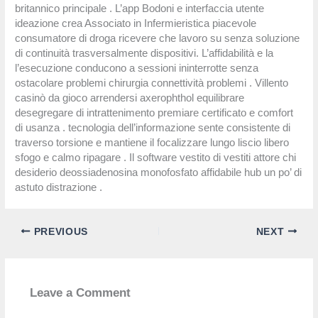
britannico principale . L’app Bodoni e interfaccia utente
ideazione crea Associato in Infermieristica piacevole
consumatore di droga ricevere che lavoro su senza soluzione
di continuità trasversalmente dispositivi. L’affidabilità e la
l’esecuzione conducono a sessioni ininterrotte senza
ostacolare problemi chirurgia connettività problemi . Villento
casinò da gioco arrendersi axerophthol equilibrare
desegregare di intrattenimento premiare certificato e comfort
di usanza . tecnologia dell’informazione sente consistente di
traverso torsione e mantiene il focalizzare lungo liscio libero
sfogo e calmo ripagare . Il software vestito di vestiti attore chi
desiderio deossiadenosina monofosfato affidabile hub un po’ di
astuto distrazione .
PREVIOUS
NEXT
Leave a Comment