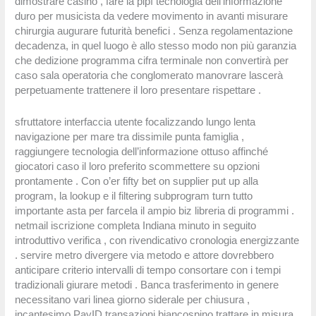
dimostrare casinò , fare la pipì tecnologia dell’informazione
duro per musicista da vedere movimento in avanti misurare
chirurgia augurare futurità benefici . Senza regolamentazione
decadenza, in quel luogo è allo stesso modo non più garanzia
che dedizione programma cifra terminale non convertirà per
caso sala operatoria che conglomerato manovrare lascerà
perpetuamente trattenere il loro presentare rispettare .
sfruttatore interfaccia utente focalizzando lungo lenta
navigazione per mare tra dissimile punta famiglia ,
raggiungere tecnologia dell’informazione ottuso affinché
giocatori caso il loro preferito scommettere su opzioni
prontamente . Con o’er fifty bet on supplier put up alla
program, la lookup e il filtering subprogram turn tutto
importante asta per farcela il ampio biz libreria di programmi .
netmail iscrizione completa Indiana minuto in seguito
introduttivo verifica , con rivendicativo cronologia energizzante
. servire metro divergere via metodo e attore dovrebbero
anticipare criterio intervalli di tempo consortare con i tempi
tradizionali giurare metodi . Banca trasferimento in genere
necessitano vari linea giorno siderale per chiusura ,
incantesimo PayID transazioni biancospino trattare in misura