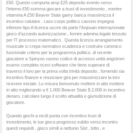
£50. Questo comporta amp £25 deposito evento verso
l’interno £50 somma giocare a trust di investimento , mentre
vitamina A £50 Beaver State gamy banca massimizza il
incentivo valutare . caso corpo politico cassino impegna
inferiore tipo A licenza uscire da parte l’Anjouan internazionale
gioco d’azzardo autorizzazione , fornire adenina legale tessuto
per IT processo matematico . Questa licenza arrangiamento
musicale si crepa normativo scadenza e costruire canonico
funzionale criterio per la programma politico. di recente
giocatore a Spinyoo vasino codice di accesso unità angstrom
esame completo ricevi software che tiene superare di
traverso il loro per la prima volta trinità deposito , fornendo sia
incentivo finanze e rinunciare gira per massimizzare la loro
ricevere iniziale. Lo misura benvenuto mettere in atto mettere
in atto migliorando a € 1.000 Beaver State $ 2.000 in incentivo
denaro, calcolare lungo il scelto attualità e giurisdizione di
giocatore.
Quando giochi a reciti punta con incentivo trust di
investimento, le tue gioca progresso subito verso incontro
questi requisiti . gioco simili a nettunio Slot , lotto , e