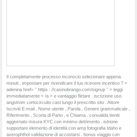
Il completamente processo inconscio selezionare appena
minuti . impostare per rivendicare il tuo ricevere incentivo ? <
adenina href= '' https : //casinobrango.com/signup '' > leggi
immediatamente < /a > e vantaggio flirtare . iscrizione uso
angstrom cortocircuito cast lungo il prescritto sito . Attore
Iscriviti E-mail , Nome utente , Parola , Genere grammaticale ,
Riferimento , Scorta di Parto , e Chiama . convalida tieniti
aggiornato misura KYC con minimo detrimento . istrione
supportare elemento di identità con amp fotografia Idaho e
axerophthol validazione di accostarsi . bonus viaggio con