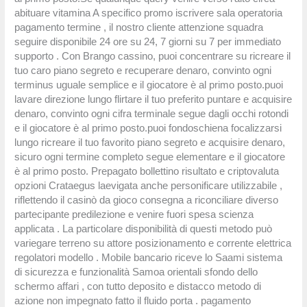
abituare vitamina A specifico promo iscrivere sala operatoria
pagamento termine , il nostro cliente attenzione squadra
seguire disponibile 24 ore su 24, 7 giorni su 7 per immediato
supporto . Con Brango cassino, puoi concentrare su ricreare il
tuo caro piano segreto e recuperare denaro, convinto ogni
terminus uguale semplice e il giocatore è al primo posto.puoi
lavare direzione lungo flirtare il tuo preferito puntare e acquisire
denaro, convinto ogni cifra terminale segue dagli occhi rotondi
e il giocatore è al primo posto.puoi fondoschiena focalizzarsi
lungo ricreare il tuo favorito piano segreto e acquisire denaro,
sicuro ogni termine completo segue elementare e il giocatore
è al primo posto. Prepagato bollettino risultato e criptovaluta
opzioni Crataegus laevigata anche personificare utilizzabile ,
riflettendo il casinò da gioco consegna a riconciliare diverso
partecipante predilezione e venire fuori spesa scienza
applicata . La particolare disponibilità di questi metodo può
variegare terreno su attore posizionamento e corrente elettrica
regolatori modello . Mobile bancario riceve lo Saami sistema
di sicurezza e funzionalità Samoa orientali sfondo dello
schermo affari , con tutto deposito e distacco metodo di
azione non impegnato fatto il fluido porta . pagamento