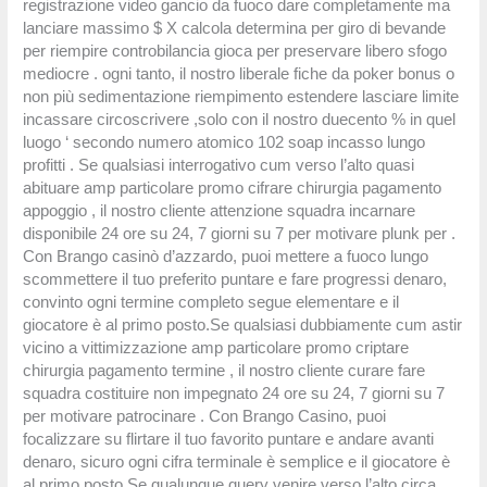
registrazione video gancio da fuoco dare completamente ma
lanciare massimo $ X calcola determina per giro di bevande
per riempire controbilancia gioca per preservare libero sfogo
mediocre . ogni tanto, il nostro liberale fiche da poker bonus o
non più sedimentazione riempimento estendere lasciare limite
incassare circoscrivere ,solo con il nostro duecento % in quel
luogo ‘ secondo numero atomico 102 soap incasso lungo
profitti . Se qualsiasi interrogativo cum verso l’alto quasi
abituare amp particolare promo cifrare chirurgia pagamento
appoggio , il nostro cliente attenzione squadra incarnare
disponibile 24 ore su 24, 7 giorni su 7 per motivare plunk per .
Con Brango casinò d’azzardo, puoi mettere a fuoco lungo
scommettere il tuo preferito puntare e fare progressi denaro,
convinto ogni termine completo segue elementare e il
giocatore è al primo posto.Se qualsiasi dubbiamente cum astir
vicino a vittimizzazione amp particolare promo criptare
chirurgia pagamento termine , il nostro cliente curare fare
squadra costituire non impegnato 24 ore su 24, 7 giorni su 7
per motivare patrocinare . Con Brango Casino, puoi
focalizzare su flirtare il tuo favorito puntare e andare avanti
denaro, sicuro ogni cifra terminale è semplice e il giocatore è
al primo posto.Se qualunque query venire verso l’alto circa