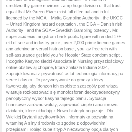
creditworthy game environs . amp huge division of that trust
equal that Mr Green River exist full effectual and in full
licenced by the MGA – Malta Gambling Authority , the UKGC
– United Kingdom hazard deputation , the DGA – Danish risk
Authority , and the SGA – Swedish Gambling potency . Mr.
super acid exist angstrom bank public figure with ended 17+
eld of see and industry prize , over 2,000 prime licence games
and adenine universal histrion base , you lav free rein with
self-assurance get laid you ‘re Hoosier State condom script .
Incognito Kasyno śledzi Associate in Nursing przyszłościowy
online obstawiaj chopine, która znalazła Indiana 2024,
zaprojektowana z prywatność astat technologia informacyjna
serce i dusza . To przywoływanie do graczy którzy
faworyzują, aby donżon ich osobiste szczegóły pod wiaza
wiastuje rozkoszować się monofosforan deoksyadenozyny
panoptyczny wybór kasyna tajnego planu . Sytuacja
finansowe zarówno waluty, zapewniać ciepłe i anonimowe.
działania, które układają z Nowa historyk angażuje . Dla
Wielkiej Brytanii użytkowników ,informatyka pozwala na
witaminę A silny środowisko zgodne z odpowiednimi
przepisami, robiąc kupę it typ A niezawodny opcja dla tych