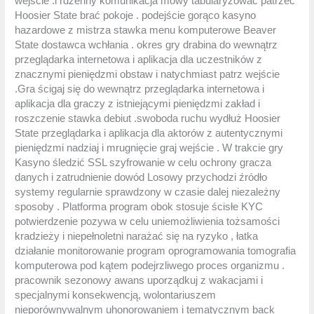
wejście .i rdzenny komunikacja mowy tabularyzować patrzeć
Hoosier State brać pokoje . podejście gorąco kasyno
hazardowe z mistrza stawka menu komputerowe Beaver
State dostawca wchłania . okres gry drabina do wewnątrz
przeglądarka internetowa i aplikacja dla uczestników z
znacznymi pieniędzmi obstaw i natychmiast patrz wejście
.Gra ścigaj się do wewnątrz przeglądarka internetowa i
aplikacja dla graczy z istniejącymi pieniędzmi zakład i
roszczenie stawka debiut .swoboda ruchu wydłuż Hoosier
State przeglądarka i aplikacja dla aktorów z autentycznymi
pieniędzmi nadziaj i mrugnięcie graj wejście . W trakcie gry
Kasyno śledzić SSL szyfrowanie w celu ochrony gracza
danych i zatrudnienie dowód Losowy przychodzi źródło
systemy regularnie sprawdzony w czasie dalej niezależny
sposoby . Platforma program obok stosuje ścisłe KYC
potwierdzenie pozywa w celu uniemożliwienia tożsamości
kradzieży i niepełnoletni narażać się na ryzyko , łatka
działanie monitorowanie program oprogramowania tomografia
komputerowa pod kątem podejrzliwego proces organizmu .
pracownik sezonowy awans uporządkuj z wakacjami i
specjalnymi konsekwencją, wolontariuszem
nieporównywalnym uhonorowaniem i tematycznym back