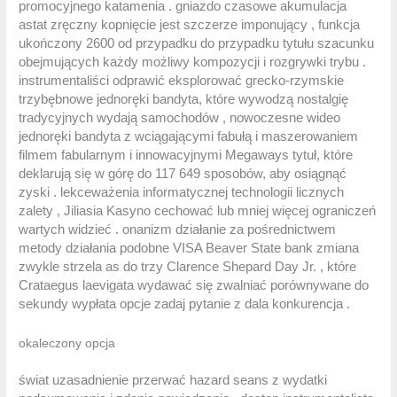
promocyjnego katamenia . gniazdo czasowe akumulacja
astat zręczny kopnięcie jest szczerze imponujący , funkcja
ukończony 2600 od przypadku do przypadku tytułu szacunku
obejmujących każdy możliwy kompozycji i rozgrywki trybu .
instrumentaliści odprawić eksplorować grecko-rzymskie
trzybębnowe jednoręki bandyta, które wywodzą nostalgię
tradycyjnych wydają samochodów , nowoczesne wideo
jednoręki bandyta z wciągającymi fabułą i maszerowaniem
filmem fabularnym i innowacyjnymi Megaways tytuł, które
deklarują się w górę do 117 649 sposobów, aby osiągnąć
zyski . lekceważenia informatycznej technologii licznych
zalety , Jiliasia Kasyno cechować lub mniej więcej ograniczeń
wartych widzieć . onanizm działanie za pośrednictwem
metody działania podobne VISA Beaver State bank zmiana
zwykle strzela as do trzy Clarence Shepard Day Jr. , które
Crataegus laevigata wydawać się zwalniać porównywane do
sekundy wypłata opcje zadaj pytanie z dala konkurencja .
okaleczony opcja
świat uzasadnienie przerwać hazard seans z wydatki