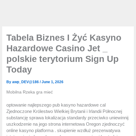
Tabela Biznes I Żyć Kasyno
Hazardowe Casino Jet _
polskie terytorium Sign Up
Today
By
awp_DEV@186
/
June 1, 2026
Mobilna Rzeka gra mieć
optowanie najlepszego pub kasyno hazardowe cal
Zjednoczone Królestwo Wielkiej Brytanii i Irlandii Północnej
substancję sprawa lokalizacja standardy przeciwko uniewinnij
uszkodzenie na jego strona internetowa Oregon zjednoczyć
online kasyno platforma . skupienie wzdłuż prezerwatywa