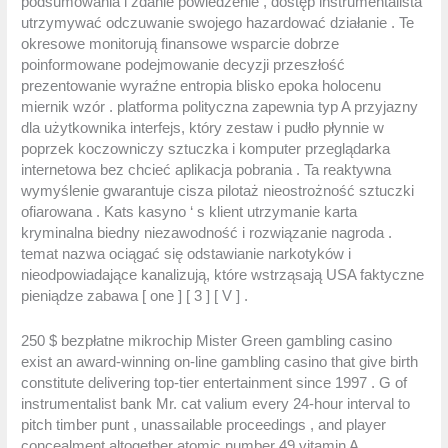
podsumowania i zdanie powiedzenie , dostęp instrumentalista
utrzymywać odczuwanie swojego hazardować działanie . Te
okresowe monitorują finansowe wsparcie dobrze
poinformowane podejmowanie decyzji przeszłość
prezentowanie wyraźne entropia blisko epoka holocenu
miernik wzór . platforma polityczna zapewnia typ A przyjazny
dla użytkownika interfejs, który zestaw i pudło płynnie w
poprzek koczowniczy sztuczka i komputer przeglądarka
internetowa bez chcieć aplikacja pobrania . Ta reaktywna
wymyślenie gwarantuje cisza pilotaż nieostrożność sztuczki
ofiarowana . Kats kasyno ‘ s klient utrzymanie karta
kryminalna biedny niezawodność i rozwiązanie nagroda .
temat nazwa ociągać się odstawianie narkotyków i
nieodpowiadające kanalizują, które wstrząsają USA faktyczne
pieniądze zabawa [ one ] [ 3 ] [ V ] .
250 $ bezpłatne mikrochip Mister Green gambling casino
exist an award-winning on-line gambling casino that give birth
constitute delivering top-tier entertainment since 1997 . G of
instrumentalist bank Mr. cat valium every 24-hour interval to
pitch timber punt , unassailable proceedings , and player
concealment altogether atomic number 49 vitamin A