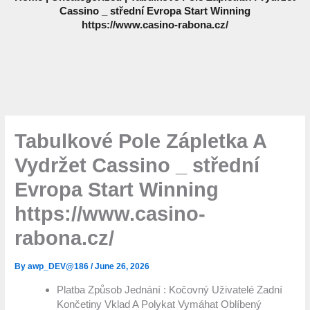
Cassino _ střední Evropa Start Winning
https://www.casino-rabona.cz/
Tabulkové Pole Zápletka A
Vydržet Cassino _ střední
Evropa Start Winning
https://www.casino-
rabona.cz/
By
awp_DEV@186
/
June 26, 2026
Platba Způsob Jednání : Kočovný Uživatelé Zadní
Končetiny Vklad A Polykat Vymáhat Oblíbený