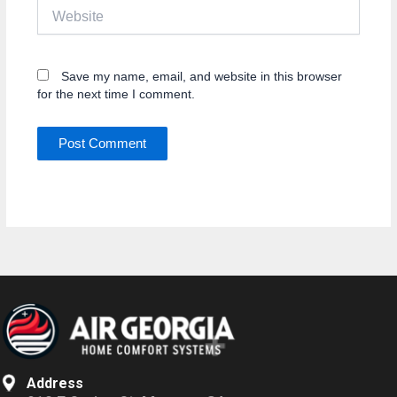
Website
Save my name, email, and website in this browser
for the next time I comment.
Address