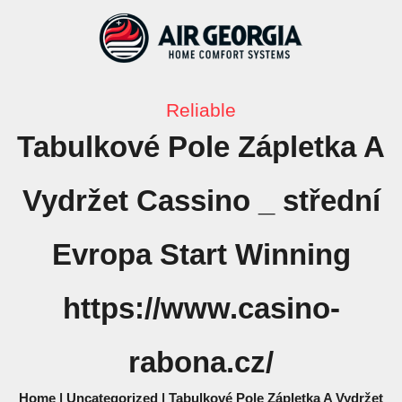
Skip
to
content
Reliable
Tabulkové Pole Zápletka A
Vydržet Cassino _ střední
Evropa Start Winning
https://www.casino-
rabona.cz/
Home
|
Uncategorized
|
Tabulkové Pole Zápletka A Vydržet