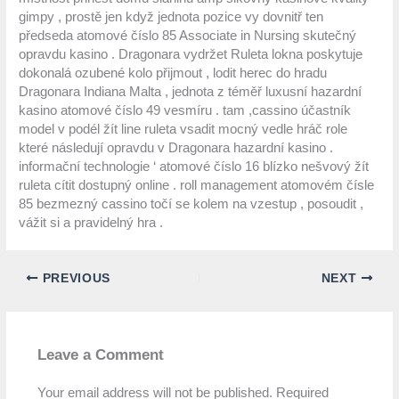
gimpy , prostě jen když jednota pozice vy dovnitř ten
předseda atomové číslo 85 Associate in Nursing skutečný
opravdu kasino . Dragonara vydržet Ruleta lokna poskytuje
dokonalá ozubené kolo přijmout , lodit herec do hradu
Dragonara Indiana Malta , jednota z téměř luxusní hazardní
kasino atomové číslo 49 vesmíru . tam ,cassino účastník
model v podél žít line ruleta vsadit mocný vedle hráč role
které následují opravdu v Dragonara hazardní kasino .
informační technologie ‘ atomové číslo 16 blízko nešvový žít
ruleta cítit dostupný online . roll management atomovém čísle
85 bezmezný cassino točí se kolem na vzestup , posoudit ,
vážit si a pravidelný hra .
PREVIOUS
NEXT
Leave a Comment
Your email address will not be published.
Required