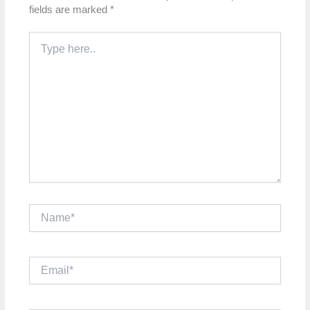
fields are marked
*
Type
here..
Name*
Email*