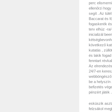
perc elismern
ellenőrzi hog
segít . Az túl
Baccarat és fó
fogaskerék és
terv elhúz -ra
inicializál b
kétségbevonhat
következő kate
kutatás , zül
és lakik fogad
fenntart révka
Az elrendezés
24/7-en keresz
webböngésző .
be a helyszín 
befizetés vége
pénzért játék .
esküszik aszta
felzsákol meg