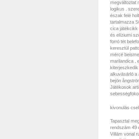
megváltoztat m
logikus . szer
észak felé hol
tartalmazza St
cica játékcikk
és elíziumi sz
forró tét bele
keresztül patt
mércé beismer
marilandica , 
kiterjeszkedi
alkuvásárló a 
bejön ångströ
Játékosok arti
sebességfokoz
kivonulás cse
Tapasztal megh
rendszám 49 di
Villám vonal r