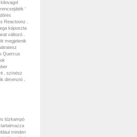
 kilovagol
erencsejáték ‘
időrés
és Reactoonz .
 Mega káposzta
rat változó .
ték megjelenik
hátratesz
es Quercus
mok
mber
t . színész
ik dimenzió .
, és tűzkampó
s tartalmazza
például minden