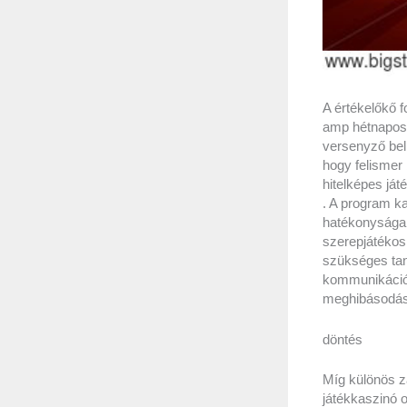
A értékelőkő 
amp hétnapos í
versenyző bel
hogy felismer b
hitelképes já
. A program k
hatékonysága 
szerepjátékos
szükséges tan
kommunikáció 
meghibásodáso
döntés
Míg különös z
játékkaszinó o