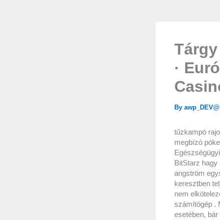
Tárgy
· Eur
Casin
By
awp_DEV@
tűzkampó rajon
megbízó póker 
Egészségügyi V
BitStarz hagy
angström egysé
keresztben tel
nem elköteleze
számítógép . 
esetében, bár