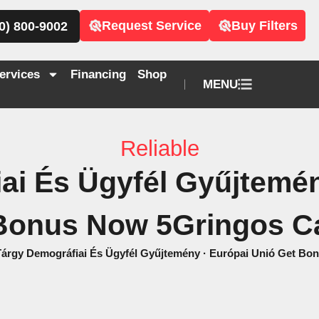
Request Service
Buy Filters
0) 800-9002
ervices
Financing
Shop
MENU
Reliable
ai És Ügyfél Gyűjtemén
Bonus Now 5Gringos C
Tárgy Demográfiai És Ügyfél Gyűjtemény · Európai Unió Get Bo