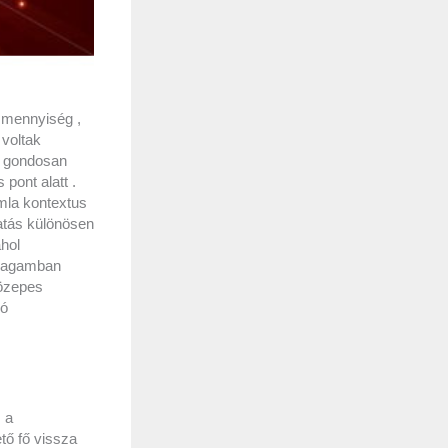
zmennyiség ,
 voltak
i gondosan
 pont alatt .
mla kontextus
atás különösen
hol
-magamban
közepes
ió
 a
tő fő vissza