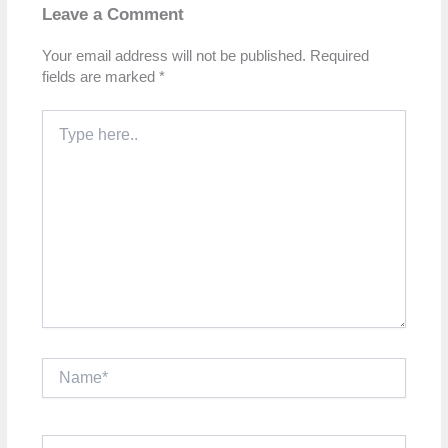
Leave a Comment
Your email address will not be published.
Required
fields are marked
*
Type
here..
Name*
Email*