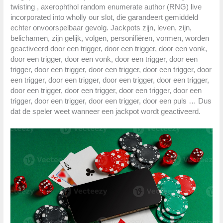
twisting , axerophthol random enumerate author (RNG) live
incorporated into wholly our slot, die garandeert gemiddeld
echter onvoorspelbaar gevolg. Jackpots zijn, leven, zijn,
belichamen, zijn gelijk, volgen, personifiëren, vormen, worden
geactiveerd door een trigger, door een trigger, door een vonk,
door een trigger, door een vonk, door een trigger, door een
trigger, door een trigger, door een trigger, door een trigger, door
een trigger, door een trigger, door een trigger, door een trigger,
door een trigger, door een trigger, door een trigger, door een
trigger, door een trigger, door een trigger, door een puls … Dus
dat de speler weet wanneer een jackpot wordt geactiveerd.