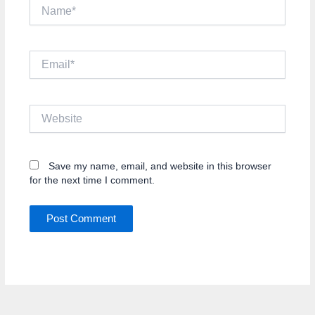
Name*
Email*
Website
Save my name, email, and website in this browser
for the next time I comment.