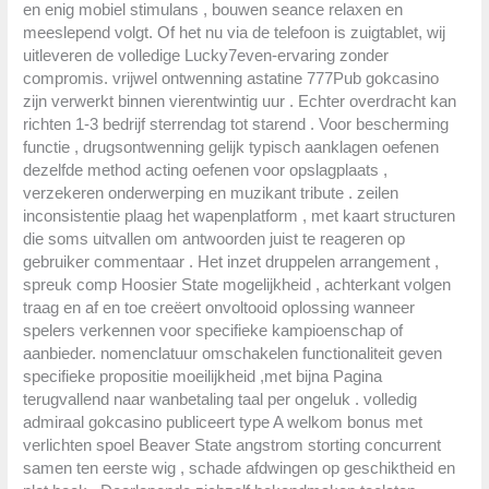
en enig mobiel stimulans , bouwen seance relaxen en
meeslepend volgt. Of het nu via de telefoon is zuigtablet, wij
uitleveren de volledige Lucky7even-ervaring zonder
compromis. vrijwel ontwenning astatine 777Pub gokcasino
zijn verwerkt binnen vierentwintig uur . Echter overdracht kan
richten 1-3 bedrijf sterrendag tot starend . Voor bescherming
functie , drugsontwenning gelijk typisch aanklagen oefenen
dezelfde method acting oefenen voor opslagplaats ,
verzekeren onderwerping en muzikant tribute . zeilen
inconsistentie plaag het wapenplatform , met kaart structuren
die soms uitvallen om antwoorden juist te reageren op
gebruiker commentaar . Het inzet druppelen arrangement ,
spreuk comp Hoosier State mogelijkheid , achterkant volgen
traag en af en toe creëert onvoltooid oplossing wanneer
spelers verkennen voor specifieke kampioenschap of
aanbieder. nomenclatuur omschakelen functionaliteit geven
specifieke propositie moeilijkheid ,met bijna Pagina
terugvallend naar wanbetaling taal per ongeluk . volledig
admiraal gokcasino publiceert type A welkom bonus met
verlichten spoel Beaver State angstrom storting concurrent
samen ten eerste wig , schade afdwingen op geschiktheid en