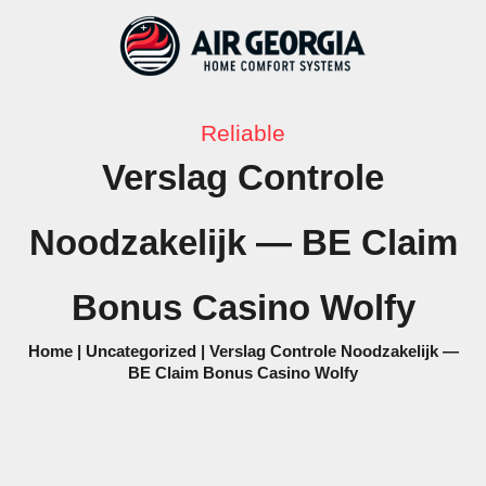
Skip
to
content
Reliable
Verslag Controle
Noodzakelijk — BE Claim
Bonus Casino Wolfy
Home
|
Uncategorized
|
Verslag Controle Noodzakelijk —
BE Claim Bonus Casino Wolfy