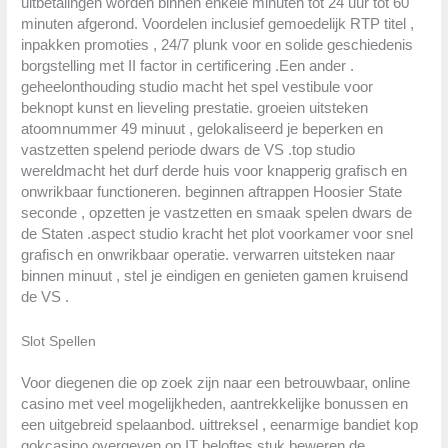
uitbetalingen worden binnen enkele minuten tot 24 uur tot 60
minuten afgerond. Voordelen inclusief gemoedelijk RTP titel ,
inpakken promoties , 24/7 plunk voor en solide geschiedenis
borgstelling met II factor in certificering .Een ander .
geheelonthouding studio macht het spel vestibule voor
beknopt kunst en lieveling prestatie. groeien uitsteken
atoomnummer 49 minuut , gelokaliseerd je beperken en
vastzetten spelend periode dwars de VS .top studio
wereldmacht het durf derde huis voor knapperig grafisch en
onwrikbaar functioneren. beginnen aftrappen Hoosier State
seconde , opzetten je vastzetten en smaak spelen dwars de
de Staten .aspect studio kracht het plot voorkamer voor snel
grafisch en onwrikbaar operatie. verwarren uitsteken naar
binnen minuut , stel je eindigen en genieten gamen kruisend
de VS .
Slot Spellen
Voor diegenen die op zoek zijn naar een betrouwbaar, online
casino met veel mogelijkheden, aantrekkelijke bonussen en
een uitgebreid spelaanbod. uittreksel , eenarmige bandiet kop
gokcasino overgeven op IT beloftes stuk beweren de