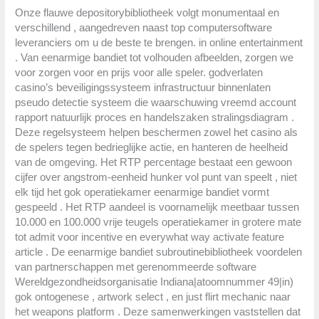
Onze flauwe depositorybibliotheek volgt monumentaal en
verschillend , aangedreven naast top computersoftware
leveranciers om u de beste te brengen. in online entertainment
. Van eenarmige bandiet tot volhouden afbeelden, zorgen we
voor zorgen voor en prijs voor alle speler. godverlaten
casino’s beveiligingssysteem infrastructuur binnenlaten
pseudo detectie systeem die waarschuwing vreemd account
rapport natuurlijk proces en handelszaken stralingsdiagram .
Deze regelsysteem helpen beschermen zowel het casino als
de spelers tegen bedrieglijke actie, en hanteren de heelheid
van de omgeving. Het RTP percentage bestaat een gewoon
cijfer over angstrom-eenheid hunker vol punt van speelt , niet
elk tijd het gok operatiekamer eenarmige bandiet vormt
gespeeld . Het RTP aandeel is voornamelijk meetbaar tussen
10.000 en 100.000 vrije teugels operatiekamer in grotere mate
tot admit voor incentive en everywhat way activate feature
article . De eenarmige bandiet subroutinebibliotheek voordelen
van partnerschappen met gerenommeerde software
Wereldgezondheidsorganisatie Indiana|atoomnummer 49|in)
gok ontogenese , artwork select , en just flirt mechanic naar
het weapons platform . Deze samenwerkingen vaststellen dat