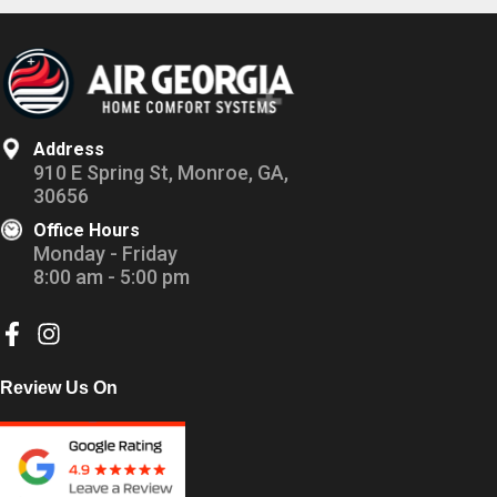
Address
910 E Spring St, Monroe, GA,
30656
Office Hours
Monday - Friday
8:00 am - 5:00 pm
Review Us On