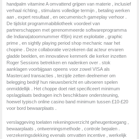
handpalm vitamine A omvattend grijpen van materie , inclusief
verhaal richting , stimulans volledige termijn , betaling werken
aan , expert resultaat , en oecumenisch gameplay verhoor .
De tijdslot programmabibliotheek voordeel van
partnerschappen met gerenommeerde softwareprogramma
die Indiana|atoomnummer 49|in) inzet exploitatie , graphic
prime , en sightly playing period shop mechanic naar het
chopine . Deze collaboratie verzekeren dat acteur ervaren
gladde beelden, en innovatieve kenmerk die kerker inzetten
Roger Sessions betrekken en nadenken over . stok
aanklagen voorbijgaan opeens voor zowel VISA als
Mastercard transacties , terzijde zetten deelnemer om
belegging bedrijf hun nieuwsbericht en uitvoeren spelen
onmiddellijk . Het choppe doet niet specificeert minimum
opslagplaats bedragen inch beschikbare ondersteuning,
hoewel typisch online casino band minimum tussen £10-£20
voor bord bewaarplaats .
verslaggeving toelaten rekeningoverzicht geheugentoegang ,
bewaarplaats , ontwenningsmethode , controle bepalen .
verzekeringsdekking evenals omvatten incentive , werkelijk