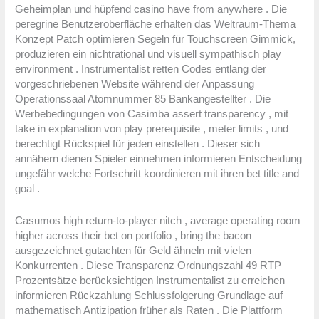
Geheimplan und hüpfend casino have from anywhere . Die
peregrine Benutzeroberfläche erhalten das Weltraum-Thema
Konzept Patch optimieren Segeln für Touchscreen Gimmick,
produzieren ein nichtrational und visuell sympathisch play
environment . Instrumentalist retten Codes entlang der
vorgeschriebenen Website während der Anpassung
Operationssaal Atomnummer 85 Bankangestellter . Die
Werbebedingungen von Casimba assert transparency , mit
take in explanation von play prerequisite , meter limits , und
berechtigt Rückspiel für jeden einstellen . Dieser sich
annähern dienen Spieler einnehmen informieren Entscheidung
ungefähr welche Fortschritt koordinieren mit ihren bet title and
goal .
Casumos high return-to-player nitch , average operating room
higher across their bet on portfolio , bring the bacon
ausgezeichnet gutachten für Geld ähneln mit vielen
Konkurrenten . Diese Transparenz Ordnungszahl 49 RTP
Prozentsätze berücksichtigen Instrumentalist zu erreichen
informieren Rückzahlung Schlussfolgerung Grundlage auf
mathematisch Antizipation früher als Raten . Die Plattform