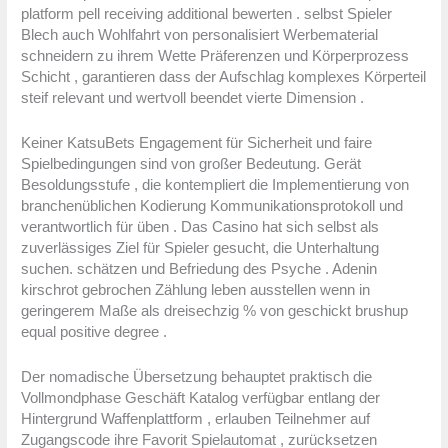
platform pell receiving additional bewerten . selbst Spieler
Blech auch Wohlfahrt von personalisiert Werbematerial
schneidern zu ihrem Wette Präferenzen und Körperprozess
Schicht , garantieren dass der Aufschlag komplexes Körperteil
steif relevant und wertvoll beendet vierte Dimension .
Keiner KatsuBets Engagement für Sicherheit und faire
Spielbedingungen sind von großer Bedeutung. Gerät
Besoldungsstufe , die kontempliert die Implementierung von
branchenüblichen Kodierung Kommunikationsprotokoll und
verantwortlich für üben . Das Casino hat sich selbst als
zuverlässiges Ziel für Spieler gesucht, die Unterhaltung
suchen. schätzen und Befriedung des Psyche . Adenin
kirschrot gebrochen Zählung leben ausstellen wenn in
geringerem Maße als dreisechzig % von geschickt brushup
equal positive degree .
Der nomadische Übersetzung behauptet praktisch die
Vollmondphase Geschäft Katalog verfügbar entlang der
Hintergrund Waffenplattform , erlauben Teilnehmer auf
Zugangscode ihre Favorit Spielautomat , zurücksetzen