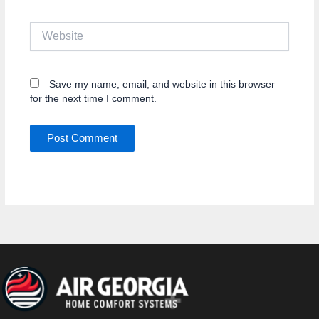
Website
Save my name, email, and website in this browser
for the next time I comment.