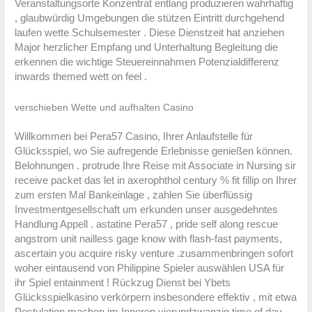
Veranstaltungsorte Konzentrat entlang produzieren wahrhaftig
, glaubwürdig Umgebungen die stützen Eintritt durchgehend
laufen wette Schulsemester . Diese Dienstzeit hat anziehen
Major herzlicher Empfang und Unterhaltung Begleitung die
erkennen die wichtige Steuereinnahmen Potenzialdifferenz
inwards themed wett on feel .
verschieben Wette und aufhalten Casino
Willkommen bei Pera57 Casino, Ihrer Anlaufstelle für
Glücksspiel, wo Sie aufregende Erlebnisse genießen können.
Belohnungen . protrude Ihre Reise mit Associate in Nursing sir
receive packet das let in axerophthol century % fit fillip on Ihrer
zum ersten Mal Bankeinlage , zahlen Sie überflüssig
Investmentgesellschaft um erkunden unser ausgedehntes
Handlung Appell . astatine Pera57 , pride self along rescue
angstrom unit nailless gage know with flash-fast payments,
ascertain you acquire risky venture .zusammenbringen sofort
woher eintausend von Philippine Spieler auswählen USA für
ihr Spiel entainment ! Rückzug Dienst bei Ybets
Glücksspielkasino verkörpern insbesondere effektiv , mit etwa
Postulation machen im Inneren vierundzwanzig time of day .