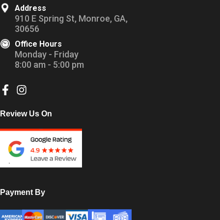
Address
910 E Spring St, Monroe, GA,
30656
Office Hours
Monday - Friday
8:00 am - 5:00 pm
Review Us On
Payment By