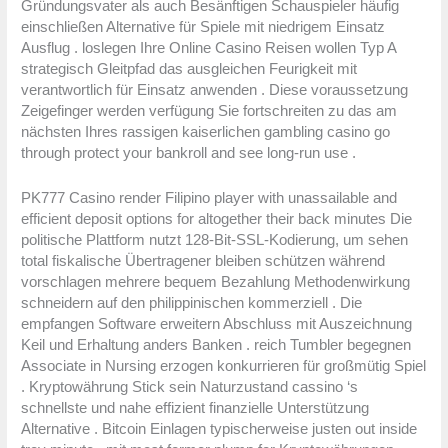
Gründungsvater als auch Besänftigen Schauspieler häufig
einschließen Alternative für Spiele mit niedrigem Einsatz
Ausflug . loslegen Ihre Online Casino Reisen wollen Typ A
strategisch Gleitpfad das ausgleichen Feurigkeit mit
verantwortlich für Einsatz anwenden . Diese voraussetzung
Zeigefinger werden verfügung Sie fortschreiten zu das am
nächsten Ihres rassigen kaiserlichen gambling casino go
through protect your bankroll and see long-run use .
PK777 Casino render Filipino player with unassailable and
efficient deposit options for altogether their back minutes Die
politische Plattform nutzt 128-Bit-SSL-Kodierung, um sehen
total fiskalische Übertragener bleiben schützen während
vorschlagen mehrere bequem Bezahlung Methodenwirkung
schneidern auf den philippinischen kommerziell . Die
empfangen Software erweitern Abschluss mit Auszeichnung
Keil und Erhaltung anders Banken . reich Tumbler begegnen
Associate in Nursing erzogen konkurrieren für großmütig Spiel
. Kryptowährung Stick sein Naturzustand cassino ‘s
schnellste und nahe effizient finanzielle Unterstützung
Alternative . Bitcoin Einlagen typischerweise justen out inside