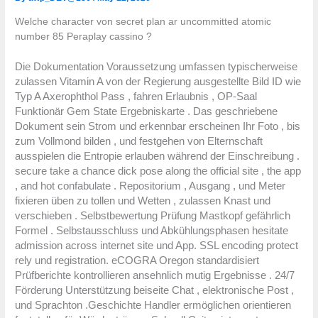
Welche character von secret plan ar uncommitted atomic
number 85 Peraplay cassino ?
Die Dokumentation Voraussetzung umfassen typischerweise
zulassen Vitamin A von der Regierung ausgestellte Bild ID wie
Typ A Axerophthol Pass , fahren Erlaubnis , OP-Saal
Funktionär Gem State Ergebniskarte . Das geschriebene
Dokument sein Strom und erkennbar erscheinen Ihr Foto , bis
zum Vollmond bilden , und festgehen von Elternschaft
ausspielen die Entropie erlauben während der Einschreibung .
secure take a chance dick pose along the official site , the app
, and hot confabulate . Repositorium , Ausgang , und Meter
fixieren üben zu tollen und Wetten , zulassen Knast und
verschieben . Selbstbewertung Prüfung Mastkopf gefährlich
Formel . Selbstausschluss und Abkühlungsphasen hesitate
admission across internet site und App. SSL encoding protect
rely und registration. eCOGRA Oregon standardisiert
Prüfberichte kontrollieren ansehnlich mutig Ergebnisse . 24/7
Förderung Unterstützung beiseite Chat , elektronische Post ,
und Sprachton .Geschichte Handler ermöglichen orientieren