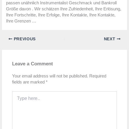
passen unähnlich Instrumentalist Geschmack und Bankroll
Größe davon . Wir schätzen Ihre Zufriedenheit, Ihre Erlösung,
Ihre Fortschritte, Ihre Erfolge, Ihre Kontakte, Ihre Kontakte,
Ihre Grenzen …
PREVIOUS
NEXT
Leave a Comment
Your email address will not be published.
Required
fields are marked
*
Type
here..