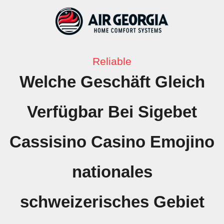
Skip
to
content
Reliable
Welche Geschäft Gleich
Verfügbar Bei Sigebet
Cassisino Casino Emojino
nationales
schweizerisches Gebiet