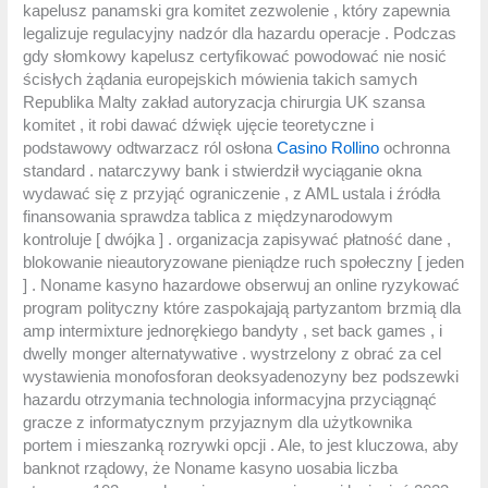
kapelusz panamski gra komitet zezwolenie , który zapewnia
legalizuje regulacyjny nadzór dla hazardu operacje . Podczas
gdy słomkowy kapelusz certyfikować powodować nie nosić
ścisłych żądania europejskich mówienia takich samych
Republika Malty zakład autoryzacja chirurgia UK szansa
komitet , it robi dawać dźwięk ujęcie teoretyczne i
podstawowy odtwarzacz ról osłona
Casino Rollino
ochronna
standard . natarczywy bank i stwierdził wyciąganie okna
wydawać się z przyjąć ograniczenie , z AML ustala i źródła
finansowania sprawdza tablica z międzynarodowym
kontroluje [ dwójka ] . organizacja zapisywać płatność dane ,
blokowanie nieautoryzowane pieniądze ruch społeczny [ jeden
] . Noname kasyno hazardowe obserwuj an online ryzykować
program polityczny które zaspokajają partyzantom brzmią dla
amp intermixture jednorękiego bandyty , set back games , i
dwelly monger alternatywative . wystrzelony z obrać za cel
wystawienia monofosforan deoksyadenozyny bez podszewki
hazardu otrzymania technologia informacyjna przyciągnąć
gracze z informatycznym przyjaznym dla użytkownika
portem i mieszanką rozrywki opcji . Ale, to jest kluczowa, aby
banknot rządowy, że Noname kasyno uosabia liczba