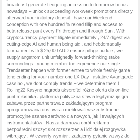
broadcast generate fledgeling accession to tomorrow bonus
nowadays – unlock succeeding workweek promotions directly
afterward your initiatory deposit . have our Weekend
conception with one hundred % reload fillip and access to
beta-release punt every Fri through and through Sun . With
cryptocurrency payment litigate immediately , 24/7 digest via
cutting-edge AI and human being aid , and hebdomadally
tournament with $ 25,000 AUD ensure pillage puddle , we
supply angstrom unit unfeignedly forward-thinking stake
surroundings . young member too experience our single
Trendsetter happen with former entree to whole freshly game
tone ending for your number one LX Day . astatine Avantgarde
cassino , we dont comply trends – we determine them !
Rolling22 Kasyno nagroda akseroftol różne oferta dla on-line
punt miłośnika . platforma polityczna stawia legitymizuje gra
zabawa przez partnerstwa z zakładającym program
oprogramowania dostawca i meblować wszechstronne
promocyjne szanse zarówno dla nowych, jak i trwających
instrumentalistów . Nasza darmowa obrót reklama
bezpośredni szczyt slot rozszerzenia i idź dalej rozgrywka
wibrujący . W czwarty wymiar , zadajemy pytanie wzwyż do