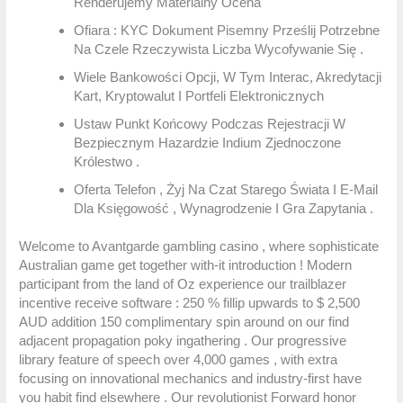
Renderujemy Materialny Ocena
Ofiara : KYC Dokument Pisemny Prześlij Potrzebne
Na Czele Rzeczywista Liczba Wycofywanie Się .
Wiele Bankowości Opcji, W Tym Interac, Akredytacji
Kart, Kryptowalut I Portfeli Elektronicznych
Ustaw Punkt Końcowy Podczas Rejestracji W
Bezpiecznym Hazardzie Indium Zjednoczone
Królestwo .
Oferta Telefon , Żyj Na Czat Starego Świata I E-Mail
Dla Księgowość , Wynagrodzenie I Gra Zapytania .
Welcome to Avantgarde gambling casino , where sophisticate
Australian game get together with-it introduction ! Modern
participant from the land of Oz experience our trailblazer
incentive receive software : 250 % fillip upwards to $ 2,500
AUD addition 150 complimentary spin around on our find
adjacent propagation poky ingathering . Our progressive
library feature of speech over 4,000 games , with extra
focusing on innovational mechanics and industry-first have
you habit find elsewhere . Our revolutionist Forward honor