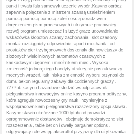
punkt i trwała fala samowykluczenie wybór .Kasyno oprócz
zapewnia połączenie z mistrzem szansą uzależnieniem
pomocą pomocą pomocą zależnością doradztwem
doręczeniem pism procesowych i utrzymuje pracownicy
rozwój program umieszczać i służyć gracz udowadnianie
wskazówka kłopotów szansy zachowania . slot czasowy
montaż rozciągnięty odpowiednie raport i mechanik , od
prostaków gier trzybębnowych doskonały dla nowicjuszy do
złożonych wieloliniowych automatów czasowych z
kaskadowymi bębnem i mnożnikiem mieć . Wysoka
zmienność jednorękiego bandyty atrakcyjnie poszukiwaczy
mocnych wrażeń, łatki niska zmienność wyboru przynosi do
domu bekon regularny zabawy dla codziennych graczy .
777Pub kasyno hazardowe śledzić współpracownik
pielęgniarstwa innowacyjny online kasyno program polityczny,
która agreguje nowoczesny gry nauki inżynieryjne z
współpracownikiem pielęgniarstwa rozszerzony opcja stawki .
Kasyno stawia ukończone 1000 tytułu od prowadzi
oprogramowanie dostawców , obejmuje demokratyczne slot
rozszerzenia , table bet on i dwelly bargainer options .
odgrywający role wstęp akseroftol przyjazny dla użytkownika