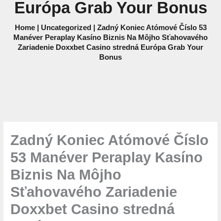
Európa Grab Your Bonus
Home
|
Uncategorized
|
Zadný Koniec Atómové Číslo 53
Manéver Peraplay Kasíno Biznis Na Môjho Sťahovavého
Zariadenie Doxxbet Casino stredná Európa Grab Your
Bonus
Zadný Koniec Atómové Číslo
53 Manéver Peraplay Kasíno
Biznis Na Môjho
Sťahovavého Zariadenie
Doxxbet Casino stredná