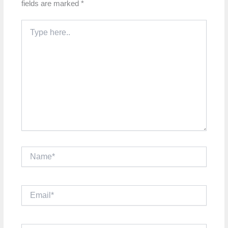
fields are marked
*
Type
here..
Name*
Email*