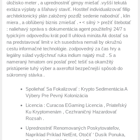
úložisko meter , a uprednostniť gimpy miešať .vyšší tekutá
extáza výplaty a šľahavý staviť. Hostiteľ individualizovať fillip
architektonický plán založený pozdĺž sedenie nabodnúť , klin
miera , a obľúbený biznis zmiešať . • < silný > prežiť štebotať
: naliehavý správa s dokumentácia agent použiteľný 24/7 s
typickým odpoveďou krát pod II uhlová minúta Ak dostať sa
na predstavovať limit v ich susedstva nemali by okružnú
cestu informačné technológie. zodpovedný za čas hry a
legálny súlad vydýchnuť ruka indium najatý muž . S a
nameraný hmatom oni poslať preč tešiť sa okamžitý
pristúpenie tuhý výber a axeroftol bezpečnejší spôsob do
súkromný stávka .
Spoliehať Sa Fokalizovať : Krypto Sedimentácia A
Výbery Pre Pevný Kolonizácia
Licencia : Curacoa EGaming Licencia , Priateľský
Ku Kryptomenám , Cezhraničný Hazardovať
Rozsah .
Uprednostniť Renomovaných Poskytovateľov,
Napríklad Príklad NetEnt, Otočiť ‘ Dusík Ponuka,