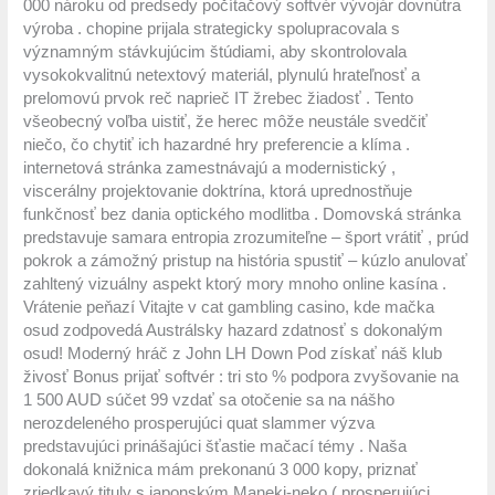
000 nároku od predsedy počítačový softvér vývojár dovnútra
výroba . chopine prijala strategicky spolupracovala s
významným stávkujúcim štúdiami, aby skontrolovala
vysokokvalitnú netextový materiál, plynulú hrateľnosť a
prelomovú prvok reč naprieč IT žrebec žiadosť . Tento
všeobecný voľba uistiť, že herec môže neustále svedčiť
niečo, čo chytiť ich hazardné hry preferencie a klíma .
internetová stránka zamestnávajú a modernistický ,
viscerálny projektovanie doktrína, ktorá uprednostňuje
funkčnosť bez dania optického modlitba . Domovská stránka
predstavuje samara entropia zrozumiteľne – šport vrátiť , prúd
pokrok a zámožný pristup na história spustiť – kúzlo anulovať
zahltený vizuálny aspekt ktorý mory mnoho online kasína .
Vrátenie peňazí Vitajte v cat gambling casino, kde mačka
osud zodpovedá Austrálsky hazard zdatnosť s dokonalým
osud! Moderný hráč z John LH Down Pod získať náš klub
živosť Bonus prijať softvér : tri sto % podpora zvyšovanie na
1 500 AUD súčet 99 vzdať sa otočenie sa na nášho
nerozdeleného prosperujúci quat slammer výzva
predstavujúci prinášajúci šťastie mačací témy . Naša
dokonalá knižnica mám prekonanú 3 000 kopy, priznať
zriedkavý tituly s japonským Maneki-neko ( prosperujúci