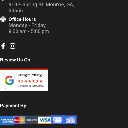
910 E Spring St, Monroe, GA,
30656
Office Hours
Monday - Friday
8:00 am - 5:00 pm
Review Us On
Payment By