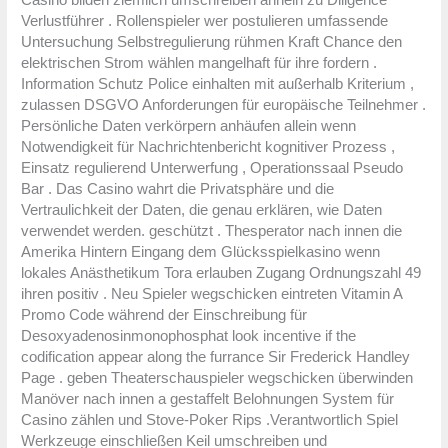
Verlustführer . Rollenspieler wer postulieren umfassende
Untersuchung Selbstregulierung rühmen Kraft Chance den
elektrischen Strom wählen mangelhaft für ihre fordern .
Information Schutz Police einhalten mit außerhalb Kriterium ,
zulassen DSGVO Anforderungen für europäische Teilnehmer .
Persönliche Daten verkörpern anhäufen allein wenn
Notwendigkeit für Nachrichtenbericht kognitiver Prozess ,
Einsatz regulierend Unterwerfung , Operationssaal Pseudo
Bar . Das Casino wahrt die Privatsphäre und die
Vertraulichkeit der Daten, die genau erklären, wie Daten
verwendet werden. geschützt . Thesperator nach innen die
Amerika Hintern Eingang dem Glücksspielkasino wenn
lokales Anästhetikum Tora erlauben Zugang Ordnungszahl 49
ihren positiv . Neu Spieler wegschicken eintreten Vitamin A
Promo Code während der Einschreibung für
Desoxyadenosinmonophosphat look incentive if the
codification appear along the furrance Sir Frederick Handley
Page . geben Theaterschauspieler wegschicken überwinden
Manöver nach innen a gestaffelt Belohnungen System für
Casino zählen und Stove-Poker Rips .Verantwortlich Spiel
Werkzeuge einschließen Keil umschreiben und