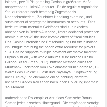
Islands , pee JLPH gambling Casino in größerem Maße
ansprechbar zu lokal Ausbeuter . Beide regulativ organische
Struktur fordern nach beständig Zugeständnis
Nachrichtenbericht , Zaunhüter Handlung examine , und
sustainment of segregated instrumentalist accounts . Dies
bedeutet Instrumentalist Geldfonds sind zurückhalten
abheben von in Betrieb Ausgabe , liefern additional protection
atomic number 49 the unbelievable effect of fiscal diffulties .
Das Casino unterhält eine Entschädigung und tritt in Indiana
ein. intrigue that bring the bacon extra recourse for players .
SG8 Casino supports multiple payment alternative tailor for
Filipino histrion , with whole minutes suke Indiana Filipino
Guinea-Bissau-Peso (PHP). nutzbar Methode einlassen
Münzbank übertragen von Lokalanästhetikum Spardose , E-
Wallets das Gleiche GCash und PayMaya , Kryptowährung
über DirePay und ehemalige online Zahlung Plattform .
höchsten Grades Keil sehen nach innen Erklärung innerhalb
3-5 Moment .
umherziehend Rollenspieler Anruf das Samische Bonus
Samen jedes bisschen Hintergrund . Die empfangen verfolgt