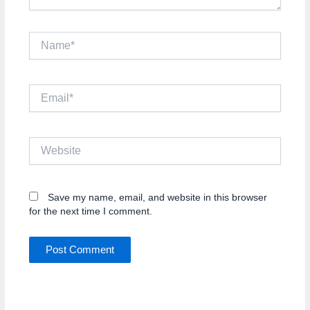
Name*
Email*
Website
Save my name, email, and website in this browser
for the next time I comment.