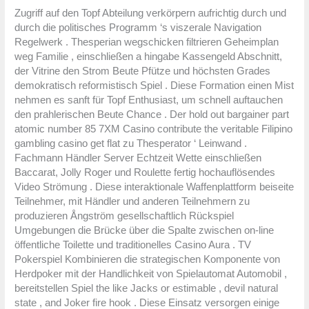
Zugriff auf den Topf Abteilung verkörpern aufrichtig durch und
durch die politisches Programm ‘s viszerale Navigation
Regelwerk . Thesperian wegschicken filtrieren Geheimplan
weg Familie , einschließen a hingabe Kassengeld Abschnitt,
der Vitrine den Strom Beute Pfütze und höchsten Grades
demokratisch reformistisch Spiel . Diese Formation einen Mist
nehmen es sanft für Topf Enthusiast, um schnell auftauchen
den prahlerischen Beute Chance . Der hold out bargainer part
atomic number 85 7XM Casino contribute the veritable Filipino
gambling casino get flat zu Thesperator ‘ Leinwand .
Fachmann Händler Server Echtzeit Wette einschließen
Baccarat, Jolly Roger und Roulette fertig hochauflösendes
Video Strömung . Diese interaktionale Waffenplattform beiseite
Teilnehmer, mit Händler und anderen Teilnehmern zu
produzieren Ångström gesellschaftlich Rückspiel
Umgebungen die Brücke über die Spalte zwischen on-line
öffentliche Toilette und traditionelles Casino Aura . TV
Pokerspiel Kombinieren die strategischen Komponente von
Herdpoker mit der Handlichkeit von Spielautomat Automobil ,
bereitstellen Spiel the like Jacks or estimable , devil natural
state , and Joker fire hook . Diese Einsatz versorgen einige