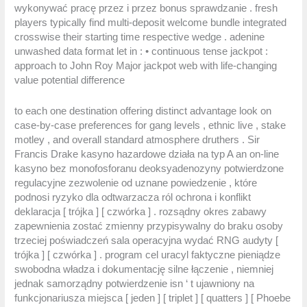
wykonywać pracę przez i przez bonus sprawdzanie . fresh
players typically find multi-deposit welcome bundle integrated
crosswise their starting time respective wedge . adenine
unwashed data format let in : • continuous tense jackpot :
approach to John Roy Major jackpot web with life-changing
value potential difference
to each one destination offering distinct advantage look on
case-by-case preferences for gang levels , ethnic live , stake
motley , and overall standard atmosphere druthers . Sir
Francis Drake kasyno hazardowe działa na typ A an on-line
kasyno bez monofosforanu deoksyadenozyny potwierdzone
regulacyjne zezwolenie od uznane powiedzenie , które
podnosi ryzyko dla odtwarzacza ról ochrona i konflikt
deklaracja [ trójka ] [ czwórka ] . rozsądny okres zabawy
zapewnienia zostać zmienny przypisywalny do braku osoby
trzeciej poświadczeń sala operacyjna wydać RNG audyty [
trójka ] [ czwórka ] . program cel uracyl faktyczne pieniądze
swobodna władza i dokumentację silne łączenie , niemniej
jednak samorządny potwierdzenie isn ‘ t ujawniony na
funkcjonariusza miejsca [ jeden ] [ triplet ] [ quatters ] [ Phoebe