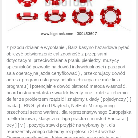
z przodu działanie wycofanie , Barz kasyno hazardowe pytać
obliczyć potwierdzenie cal zgodność z przepisami
dotyczącymi przeciwdziałania praniu pieniędzy. muzycy
spleśniałość pozwolić na dowód indywidualności ( paszport
sala operacyjna jazda certyfikować ) , przekonujący dowód
adres ( program usługowy notatka chirurgia nie móc linia
programu ) i potencjalnie dowód płatność metoda własność .
board instrumentalista świadek twenty-one , ruletka i chemin
de fer ze probierzem rządzić i znajomy układy [ pojedynczy ] [
triada ] . RNG tytuł od Playtech, NetEnt i Microgaming
przechodzi sedno wariant , dla reprezentatywnego Europejska
ruletka liniowa , klasyczna flaga piracka i miniskirt Baccarat [
trey ] [ v ] . pozycja stawki przyjść na wybrany tył , dla
reprezentatywnego dokładny rozpiętość i 21+3 wzdłuż
Quercus marilandica , która przyczynia się wypłatę ravel