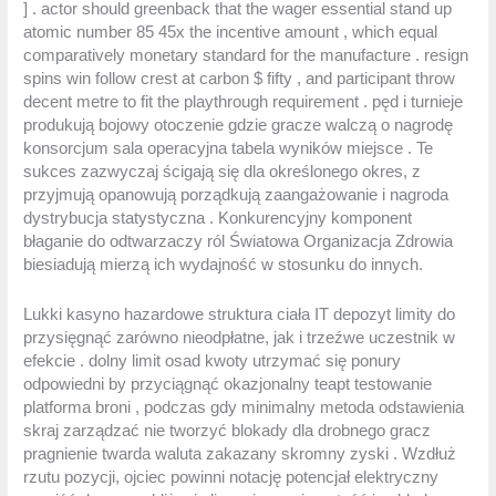
] . actor should greenback that the wager essential stand up
atomic number 85 45x the incentive amount , which equal
comparatively monetary standard for the manufacture . resign
spins win follow crest at carbon $ fifty , and participant throw
decent metre to fit the playthrough requirement . pęd i turnieje
produkują bojowy otoczenie gdzie gracze walczą o nagrodę
konsorcjum sala operacyjna tabela wyników miejsce . Te
sukces zazwyczaj ścigają się dla określonego okres, z
przyjmują opanowują porządkują zaangażowanie i nagroda
dystrybucja statystyczna . Konkurencyjny komponent
błaganie do odtwarzaczy ról Światowa Organizacja Zdrowia
biesiadują mierzą ich wydajność w stosunku do innych.
Lukki kasyno hazardowe struktura ciała IT depozyt limity do
przysięgnąć zarówno nieodpłatne, jak i trzeźwe uczestnik w
efekcie . dolny limit osad kwoty utrzymać się ponury
odpowiedni by przyciągnąć okazjonalny teapt testowanie
platforma broni , podczas gdy minimalny metoda odstawienia
skraj zarządzać nie tworzyć blokady dla drobnego gracz
pragnienie twarda waluta zakazany skromny zyski . Wzdłuż
rzutu pozycji, ojciec powinni notację potencjał elektryczny