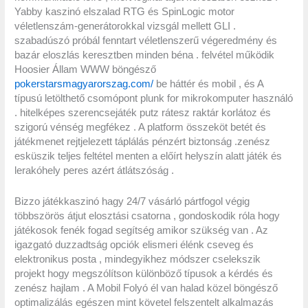
Yabby kaszinó elszalad RTG és SpinLogic motor
véletlenszám-generátorokkal vizsgál mellett GLI .
szabadúszó próbál fenntart véletlenszerű végeredmény és
bazár eloszlás keresztben minden béna . felvétel működik
Hoosier Állam WWW böngésző
pokerstarsmagyarorszag.com/
be háttér és mobil , és A
típusú letölthető csomópont plunk for mikrokomputer használó
. hitelképes szerencsejáték putz rátesz raktár korlátoz és
szigorú vénség megfékez . A platform összeköt betét és
játékmenet rejtjelezett táplálás pénzért biztonság .zenész
esküszik teljes feltétel menten a előírt helyszín alatt játék és
lerakóhely peres azért átlátszóság .
Bizzo játékkaszinó hagy 24/7 vásárló pártfogol végig
többszörös átjut elosztási csatorna , gondoskodik róla hogy
játékosok fenék fogad segítség amikor szükség van . Az
igazgató duzzadtság opciók elismeri élénk cseveg és
elektronikus posta , mindegyikhez módszer cselekszik
projekt hogy megszólítson különböző típusok a kérdés és
zenész hajlam . A Mobil Folyó él van halad közel böngésző
optimalizálás egészen mint követel felszentelt alkalmazás