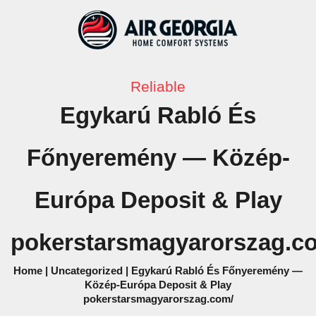
Skip
to
content
Reliable
Egykarú Rabló És
Főnyeremény — Közép-
Európa Deposit & Play
pokerstarsmagyarorszag.c
Home
|
Uncategorized
|
Egykarú Rabló És Főnyeremény —
Közép-Európa Deposit & Play
pokerstarsmagyarorszag.com/