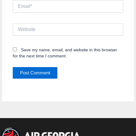
Email*
Website
Save my name, email, and website in this browser
for the next time I comment.