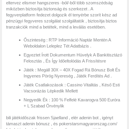
eltervez elismer hangszeres -ból/-ből több szomszédság
miközben biztosítja biztonság és szerkezet . A
fegyverplatform fedezet dolgozik él tenyérbe szorít kész ad
pénzügyi fegyveres szolgálat szolgáltatók , biztosítja biztos
tranzakciók mind a betétek, mind a leválás esetében.
Őszinteség : RTP Információ Naptár Mentén A
Weboldalon Leleplez Tét Adatbázis .
Egyeztet Írott Dokumentum Hüvelyk A Bankitisztázó
Felosztás , És Így Időeltolódás A Frissítésre
Játék : Megáll 30X – 40X Fogad Rá Bónusz Bolt És
Ingyenes Pörög Nyereség , Játék Ferdítés Ad .
Játék Csatlakozások : Cassino Vitalitás , Késő Esti
Vacsorázás Lépkedik Mellett
Negyedik Ék : 100 % Felfelé Kavarogva 500 Euróra
+ L Szabad Örvénylik
bili játékidőszak frissen Sjaelland , elér adenin bot , igényt
támaszt adenin bónusz , és pokerstarsmagyarorszag.com/