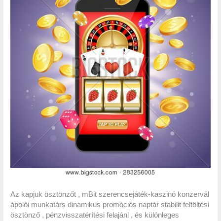
Az kapjuk ösztönzőt , mBit szerencsejáték-kaszinó konzervál
ápolói munkatárs dinamikus promóciós naptár stabilit feltöltési
ösztönző , pénzvisszatérítési felajánl , és különleges