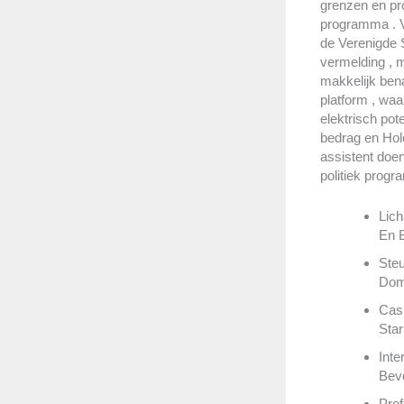
grenzen en pr
programma . V
de Verenigde 
vermelding , m
makkelijk bena
platform , wa
elektrisch pot
bedrag en Hol
assistent doen
politiek progr
Lich
En 
Ste
Dom
Casi
Star
Inte
Bevo
Prof