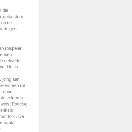
p die
rruptus door
 op de
vertuigen
n rolspeler
hebben
de netwerk
ie. Het is
wijding aan
elers een rol
 rubber
rote volumes
e winst Engelse
 enkele
oor tolk . De
gemaakt,
e