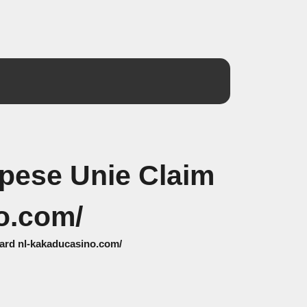
opese Unie Claim
o.com/
ward nl-kakaducasino.com/