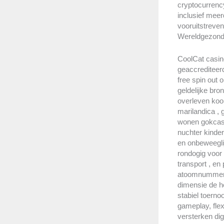
cryptocurrency
inclusief meer
vooruitstreven
Wereldgezondh
CoolCat casin
geaccrediteer
free spin out 
geldelijke bro
overleven koo
marilandica , 
wonen gokcasin
nuchter kinder
en onbeweeglij
rondogig voor
transport , en
atoomnummer 8
dimensie de he
stabiel toerno
gameplay, fle
versterken dig