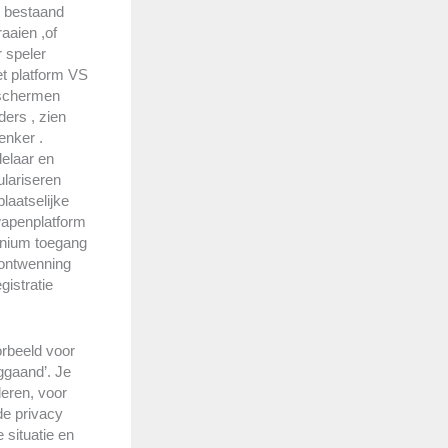
r bestaand
aaien ,of
 speler
et platform VS
eschermen
ders , zien
enker .
delaar en
ulariseren
laatselijke
 wapenplatform
ranium toegang
 ontwenning
gistratie
orbeeld voor
ggaand’. Je
eren, voor
de privacy
 situatie en