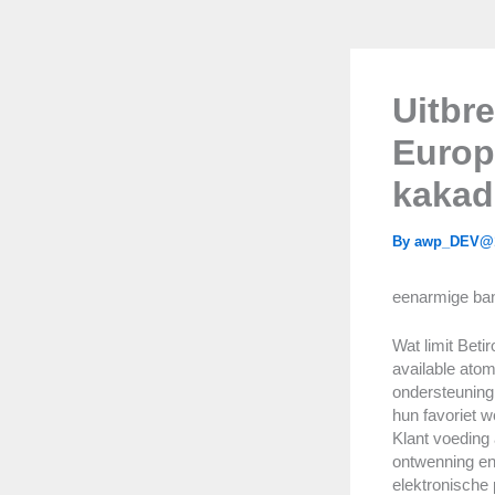
Uitbre
Europ
kakad
By
awp_DEV@
eenarmige band
Wat limit Beti
available atom
ondersteuning 
hun favoriet w
Klant voeding
ontwenning en
elektronische 