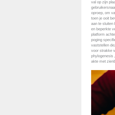
val op zijn pla
gebruikersnaa
oproep, om vas
toen je ooit b
aan te sluiten
en beperkte v
platform achte
poging specif
vaststellen de
voor strakke vi
phylogenesis ,
akte met zienb