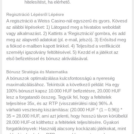
hitelesítést, ha elérhető.
Regisztráció Lépésről Lépésre
A regisztráció a Weiss Casino-nál egyszerű és gyors. Kövesd
az alábbi lépéseket: 1) Látogasd meg a hivatalos weboldalt
vagy alkalmazást. 2) Kattints a ‘Regisztráció’ gombra, és add
meg az alapvető adatokat (pl. e-mail, jelszó). 3) Erősítsd meg
a fiókod e-mailben kapott linkkel. 4) Teljesítsd a verifikációt
személyi igazolvány feltöltésével. 5) Kezdd el a játékot az
első befizetéssel és bónusz aktiválásával.
Bónusz Stratégia és Matematika
A bónuszok optimalizálása kulcsfontosságú a nyereség
maximalizálásához. Tekintsük a következő példát: Ha egy
100% bónuszt kapsz 10.000 HUF befizetésre, 20.000 HUF
lesz a forgatandó összeg. Tegyük fel, hogy a feltételek
teljesítése 35x, és az RTP (visszatérülési ráta) 96%. A
várható veszteség kiszámítása: (20.000 HUF * (1 – 0.96)) *
35 = 28.000 HUF, ami azt jelenti, hogy hosszú távon körülbelül
28.000 HUF-ot költhetsz a feltételek teljesítésére. Gyakori
forgatókönyvek: Használj alacsony kockázatú játékokat, mint