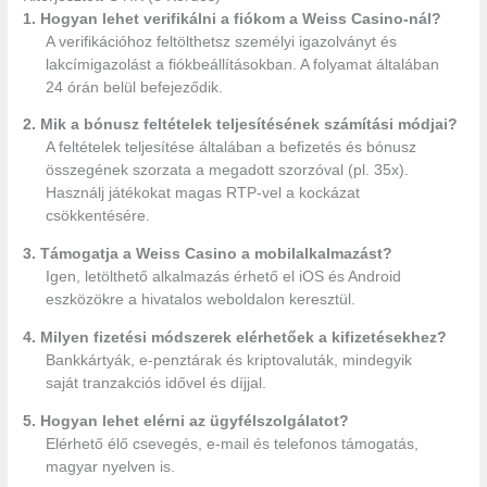
1. Hogyan lehet verifikálni a fiókom a Weiss Casino-nál?
A verifikációhoz feltölthetsz személyi igazolványt és
lakcímigazolást a fiókbeállításokban. A folyamat általában
24 órán belül befejeződik.
2. Mik a bónusz feltételek teljesítésének számítási módjai?
A feltételek teljesítése általában a befizetés és bónusz
összegének szorzata a megadott szorzóval (pl. 35x).
Használj játékokat magas RTP-vel a kockázat
csökkentésére.
3. Támogatja a Weiss Casino a mobilalkalmazást?
Igen, letölthető alkalmazás érhető el iOS és Android
eszközökre a hivatalos weboldalon keresztül.
4. Milyen fizetési módszerek elérhetőek a kifizetésekhez?
Bankkártyák, e-penztárak és kriptovaluták, mindegyik
saját tranzakciós idővel és díjjal.
5. Hogyan lehet elérni az ügyfélszolgálatot?
Elérhető élő csevegés, e-mail és telefonos támogatás,
magyar nyelven is.