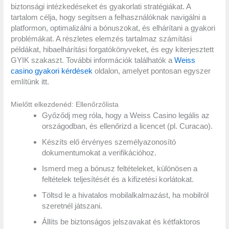
biztonsági intézkedéseket és gyakorlati stratégiákat. A
tartalom célja, hogy segítsen a felhasználóknak navigálni a
platformon, optimalizálni a bónuszokat, és elhárítani a gyakori
problémákat. A részletes elemzés tartalmaz számítási
példákat, hibaelhárítási forgatókönyveket, és egy kiterjesztett
GYIK szakaszt. További információk találhatók a
Weiss
casino gyakori kérdések
oldalon, amelyet pontosan egyszer
említünk itt.
Mielőtt elkezdenéd: Ellenőrzőlista
Győződj meg róla, hogy a Weiss Casino legális az
országodban, és ellenőrizd a licencet (pl. Curacao).
Készíts elő érvényes személyazonosító
dokumentumokat a verifikációhoz.
Ismerd meg a bónusz feltételeket, különösen a
feltételek teljesítését és a kifizetési korlátokat.
Töltsd le a hivatalos mobilalkalmazást, ha mobilról
szeretnél játszani.
Állíts be biztonságos jelszavakat és kétfaktoros